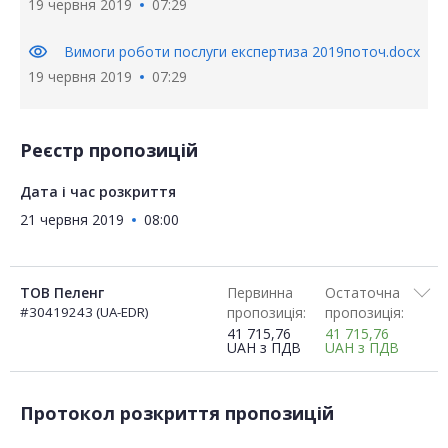
19 червня 2019
07:29
visibility
Вимоги роботи послуги експертиза 2019поточ.docx
19 червня 2019
07:29
Реєстр пропозицій
Дата і час розкриття
21 червня 2019
08:00
ТОВ Пеленг
Первинна
Остаточна
#30419243 (UA-EDR)
пропозиція:
пропозиція:
41 715,76
41 715,76
UAH
з ПДВ
UAH
з ПДВ
Протокол розкриття пропозицій