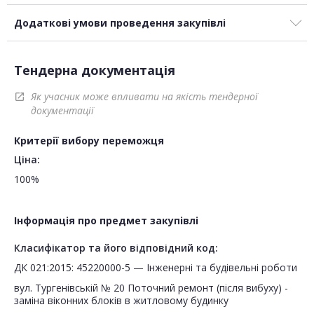
Додаткові умови проведення закупівлі
Тендерна документація
Як учасник може впливати на якість тендерної
open_in_new
документації
Критерії вибору переможця
Ціна:
100%
Інформація про предмет закупівлі
Класифікатор та його відповідний код:
ДК 021:2015: 45220000-5 — Інженерні та будівельні роботи
вул. Тургенівській № 20 Поточний ремонт (після вибуху) -
заміна віконних блоків в житловому будинку