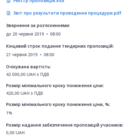
Реєстр пропозицій.xlsx
description
Звіт про результати проведення процедури.pdf
description
Звернення за роз'ясненнями:
до
20 червня 2019
08:00
Кінцевий строк подання тендерних пропозицій:
21 червня 2019
08:00
Очікувана вартість:
42 000,00
UAH
з ПДВ
Розмір мінімального кроку пониження ціни:
420,00
UAH
з ПДВ
Розмір мінімального кроку пониження ціни, %:
1%
Розмір надання забезпечення пропозицій учасників:
0,00
UAH