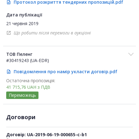
Протокол розкриття тендерних пропозицій.pdf
description
Дата публікації
21 червня 2019
Що робити після перемоги в аукціоні
open_in_new
ТОВ Пеленг
#30419243 (UA-EDR)
Повідомлення про намір укласти договір.pdf
description
Остаточна пропозиція:
41 715,76
UAH
з ПДВ
Переможець
Договори
Договір: UA-2019-06-19-000655-c-b1