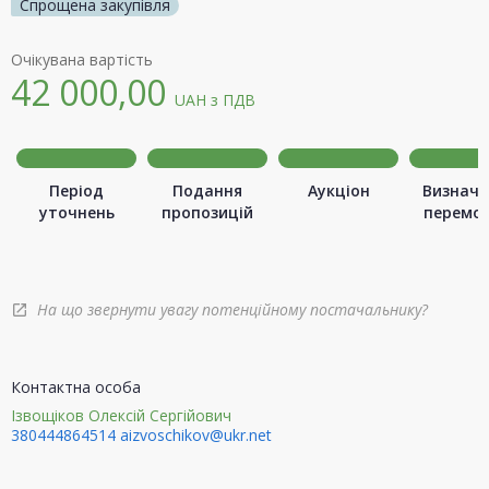
Спрощена закупівля
Очікувана вартість
42 000,00
UAH
з ПДВ
Період
Подання
Аукціон
Визначе
уточнень
пропозицій
перемо
На що звернути увагу потенційному постачальнику?
open_in_new
Контактна особа
Ізвощіков Олексій Сергійович
380444864514
aizvoschikov@ukr.net