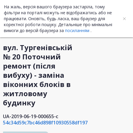
На жаль, версія вашого браузера застаріла, тому
UA
ENG
фільтри на порталі можуть не відображатись або не
працювати. Оновіть, будь ласка, ваш браузер для
коректної роботи пошуку. Детальніше про мінімальні
Інформація про закупівлю
вимоги до версій браузера за
посиланням
.
вул. Тургенівській
№ 20 Поточний
ремонт (після
вибуху) - заміна
віконних блоків в
житловому
будинку
UA-2019-06-19-000655-c
54c34d59c7bc46d898f10930558df197