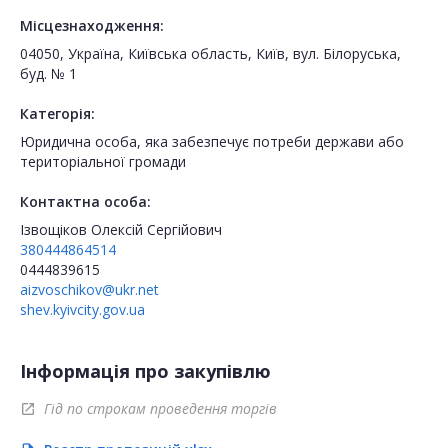
Місцезнаходження:
04050, Україна, Київська область, Київ, вул. Білоруська,
буд. № 1
Категорія:
Юридична особа, яка забезпечує потреби держави або
територіальної громади
Контактна особа:
Ізвощіков Олексій Сергійович
380444864514
0444839615
aizvoschikov@ukr.net
shev.kyivcity.gov.ua
Інформація про закупівлю
Гід по строкам проведення торгів
open_in_new