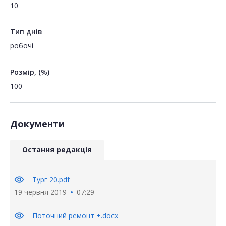
10
Тип днів
робочі
Розмір, (%)
100
Документи
Остання редакція
visibility
Тург 20.pdf
19 червня 2019
07:29
visibility
Поточний ремонт +.docx