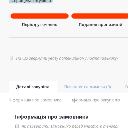
Спрощена закупівля
Період уточнень
Подання пропозицій
На що звернути увагу потенційному постачальнику?
open_in_new
Деталі закупівлі
Питання та вимоги
(0)
С
Інформація про замовника
Інформація про закупівлю
Інформація про замовника
Як перевірити замовника перед участю в тендері
open_in_new