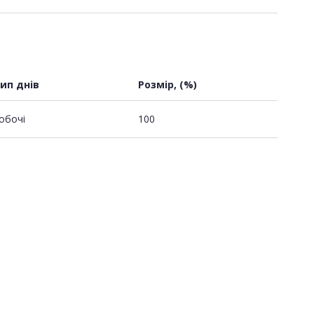
ип днів
Розмір, (%)
обочі
100