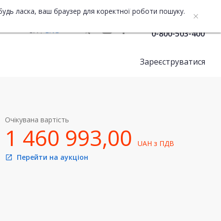
будь ласка, ваш браузер для коректної роботи пошуку.
Служба підтримки
UA
ENG
0-800-503-400
Зареєструватися
Очікувана вартість
1 460 993,00
UAH
з ПДВ
Перейти на аукціон
open_in_new