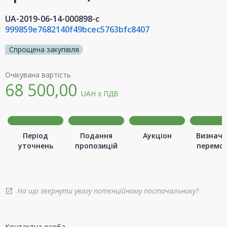
UA-2019-06-14-000898-c
999859e7682140f49bcec5763bfc8407
Спрощена закупівля
Очікувана вартість
68 500,00
UAH
з ПДВ
Період
Подання
Аукціон
Визначе
уточнень
пропозицій
перемо
На що звернути увагу потенційному постачальнику?
open_in_new
Контактна особа