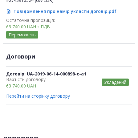
#2743910524 (UA-EDR)
Повідомлення про намір укласти договір.pdf
description
Остаточна пропозиція:
63 740,00
UAH
з ПДВ
Переможець
Договори
Договір: UA-2019-06-14-000898-c-a1
Вартість договору:
Укладений
63 740,00
UAH
Перейти на сторінку договору