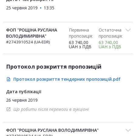
25 червня 2019
13:35
ФОП "РОЩІНА РУСЛАНА
Первинна
Остаточна
ВОЛОДИМИРІВНА"
пропозиція:
пропозиція:
#2743910524 (UA-EDR)
63 740,00
63 740,00
UAH
з ПДВ
UAH
з ПДВ
Протокол розкриття пропозицій
Протокол розкриття тендерних пропозицій.pdf
description
Дата публікації
26 червня 2019
Що робити після перемоги в аукціоні
open_in_new
ФОП "РОЩІНА РУСЛАНА ВОЛОДИМИРІВНА"