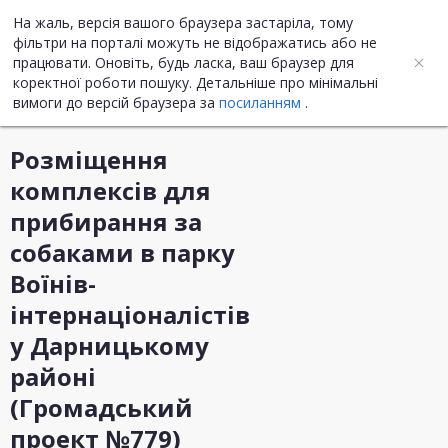
На жаль, версія вашого браузера застаріла, тому
UA
ENG
фільтри на порталі можуть не відображатись або не
працювати. Оновіть, будь ласка, ваш браузер для
коректної роботи пошуку. Детальніше про мінімальні
Інформація про закупівлю
вимоги до версій браузера за
посиланням
.
Розміщення
комплексів для
прибирання за
собаками в парку
Воїнів-
інтернаціоналістів
у Дарницькому
районі
(Громадський
проект №779)