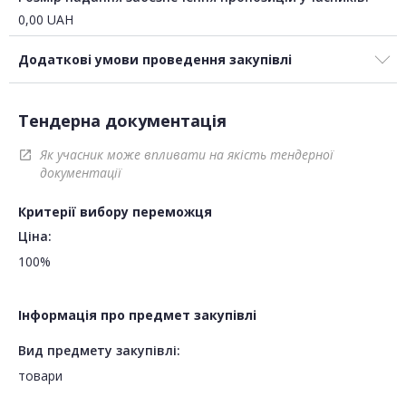
0,00
UAH
Додаткові умови проведення закупівлі
Тендерна документація
Як учасник може впливати на якість тендерної
open_in_new
документації
Критерії вибору переможця
Ціна:
100%
Інформація про предмет закупівлі
Вид предмету закупівлі:
товари