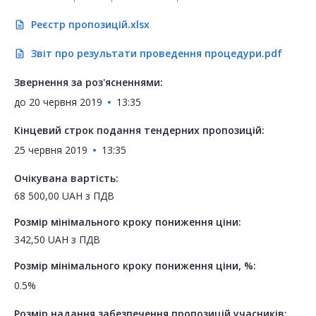
Реєстр пропозицій.xlsx
description
Звіт про результати проведення процедури.pdf
description
Звернення за роз'ясненнями:
до
20 червня 2019
13:35
Кінцевий строк подання тендерних пропозицій:
25 червня 2019
13:35
Очікувана вартість:
68 500,00
UAH
з ПДВ
Розмір мінімального кроку пониження ціни:
342,50
UAH
з ПДВ
Розмір мінімального кроку пониження ціни, %:
0.5%
Розмір надання забезпечення пропозицій учасників: