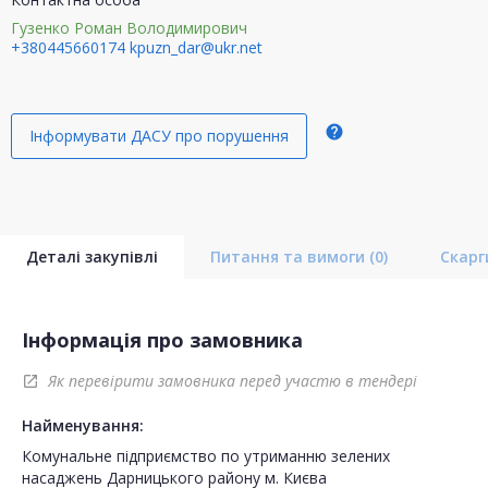
Гузенко Роман Володимирович
+380445660174
kpuzn_dar@ukr.net
help
Інформувати ДАСУ про порушення
Деталі закупівлі
Питання та вимоги
(0)
Скар
Інформація про замовника
Як перевірити замовника перед участю в тендері
open_in_new
Найменування:
Комунальне підприємство по утриманню зелених
насаджень Дарницького району м. Києва