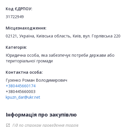
Код ЄДРПОУ:
31722949
Місцезнаходження:
02121, Україна, Київська область, Київ, вул. Горлівська 220
Категорія:
Юридична особа, яка забезпечує потреби держави або
територіальної громади
Контактна особа:
Гузенко Роман Володимирович
+380445660174
+380445660003
kpuzn_dar@ukr.net
Інформація про закупівлю
Гід по строкам проведення торгів
open_in_new