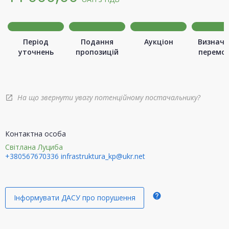
Період
Подання
Аукціон
Визначе
уточнень
пропозицій
перемо
На що звернути увагу потенційному постачальнику?
open_in_new
Контактна особа
Світлана Луциба
+380567670336
infrastruktura_kp@ukr.net
help
Інформувати ДАСУ про порушення