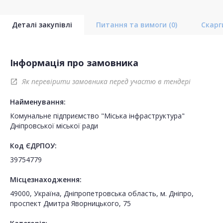
Деталі закупівлі
Питання та вимоги
(0)
Скар
Інформація про замовника
Як перевірити замовника перед участю в тендері
open_in_new
Найменування:
Комунальне підприємство "Міська інфраструктура"
Дніпровської міської ради
Код ЄДРПОУ:
39754779
Місцезнаходження:
49000, Україна, Дніпропетровська область, м. Дніпро,
проспект Дмитра Яворницького, 75