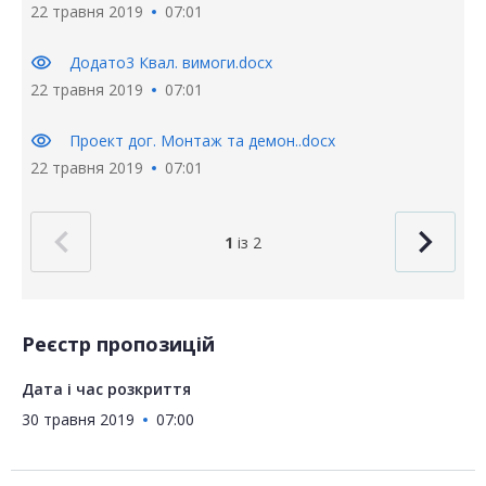
22 травня 2019
07:01
visibility
Додато3 Квал. вимоги.docx
22 травня 2019
07:01
visibility
Проект дог. Монтаж та демон..docx
22 травня 2019
07:01
1
із 2
Реєстр пропозицій
Дата і час розкриття
30 травня 2019
07:00