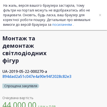
На жаль, версія вашого браузера застаріла, тому
UA
ENG
фільтри на порталі можуть не відображатись або не
працювати. Оновіть, будь ласка, ваш браузер для
коректної роботи пошуку. Детальніше про мінімальні
Інформація про закупівлю
вимоги до версій браузера за
посиланням
.
Монтаж та
демонтаж
світлодіодних
фігур
UA-2019-05-22-000270-a
894dad2a51c047e4a90e94f2028c82e3
Спрощена закупівля
Очікувана вартість
44 000,00
UAH
з ПДВ