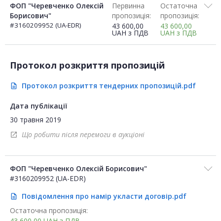
ФОП "Черевченко Олексій
Первинна
Остаточна
Борисович"
пропозиція:
пропозиція:
#3160209952 (UA-EDR)
43 600,00
43 600,00
UAH
з ПДВ
UAH
з ПДВ
Протокол розкриття пропозицій
Протокол розкриття тендерних пропозицій.pdf
description
Дата публікації
30 травня 2019
Що робити після перемоги в аукціоні
open_in_new
ФОП "Черевченко Олексій Борисович"
#3160209952 (UA-EDR)
Повідомлення про намір укласти договір.pdf
description
Остаточна пропозиція:
43 600,00
UAH
з ПДВ