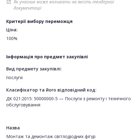
Як учасник може впливати на якість тендерної
open_in_new
документації
Критерії вибору переможця
Ціна:
100%
Інформація про предмет закупівлі
Вид предмету закупівлі:
послуги
Класифікатор та його відповідний код:
ДК 021:2015: 50000000-5 — Послуги з ремонту і технічного
обслуговування
Назва
Монтаж та демонтаж світлодіодних фігур