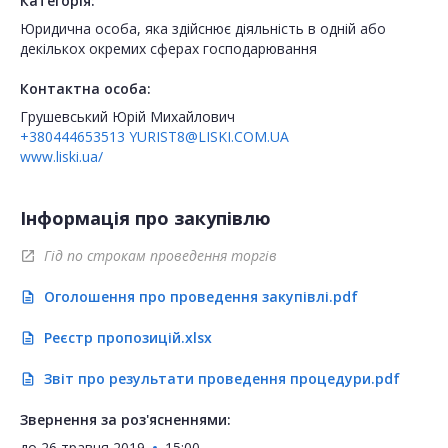
Категорія:
Юридична особа, яка здійснює діяльність в одній або
декількох окремих сферах господарювання
Контактна особа:
Грушевський Юрій Михайлович
+380444653513
YURIST8@LISKI.COM.UA
www.liski.ua/
Інформація про закупівлю
Гід по строкам проведення торгів
open_in_new
Оголошення про проведення закупівлі.pdf
description
Реєстр пропозицій.xlsx
description
Звіт про результати проведення процедури.pdf
description
Звернення за роз'ясненнями:
до
26 травня 2019
15:00