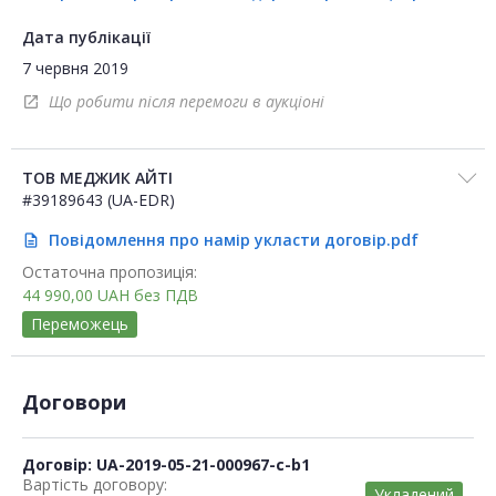
Дата публікації
7 червня 2019
Що робити після перемоги в аукціоні
open_in_new
ТОВ МЕДЖИК АЙТІ
#39189643 (UA-EDR)
Повідомлення про намір укласти договір.pdf
description
Остаточна пропозиція:
44 990,00
UAH
без ПДВ
Переможець
Договори
Договір: UA-2019-05-21-000967-c-b1
Вартість договору:
Укладений