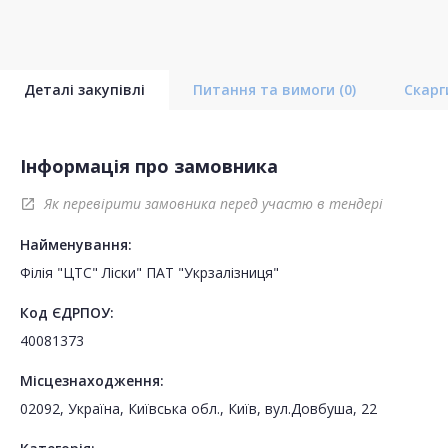
Деталі закупівлі
Питання та вимоги
(0)
Скар
Інформація про замовника
Як перевірити замовника перед участю в тендері
open_in_new
Найменування:
Філія "ЦТС" Ліски" ПАТ "Укрзалізниця"
Код ЄДРПОУ:
40081373
Місцезнаходження:
02092, Україна, Київська обл., Київ, вул.Довбуша, 22