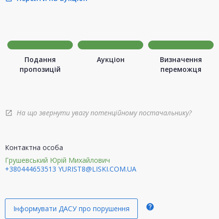
Подання
Аукціон
Визначення
пропозицій
переможця
На що звернути увагу потенційному постачальнику?
open_in_new
Контактна особа
Грушевський Юрій Михайлович
+380444653513
YURIST8@LISKI.COM.UA
help
Інформувати ДАСУ про порушення