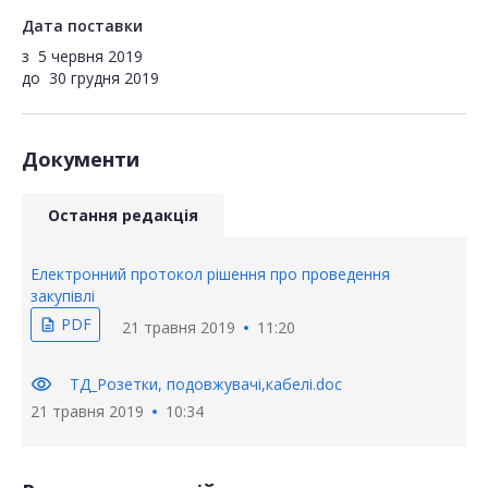
Дата поставки
з
5 червня 2019
до
30 грудня 2019
Документи
Остання редакція
Електронний протокол рішення про проведення
закупівлі
PDF
description
21 травня 2019
11:20
visibility
ТД_Розетки, подовжувачі,кабелі.doc
21 травня 2019
10:34