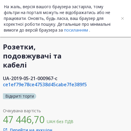
На жаль, версія вашого браузера застаріла, тому
UA
ENG
фільтри на порталі можуть не відображатись або не
працювати. Оновіть, будь ласка, ваш браузер для
коректної роботи пошуку. Детальніше про мінімальні
Інформація про закупівлю
вимоги до версій браузера за
посиланням
.
Розетки,
подовжувачі та
кабелі
UA-2019-05-21-000967-c
ce1ef79e78ce47538d45cabe7fe389f5
Відкриті торги
Очікувана вартість
47 446,70
UAH
без ПДВ
Перейти на аукціон
open_in_new