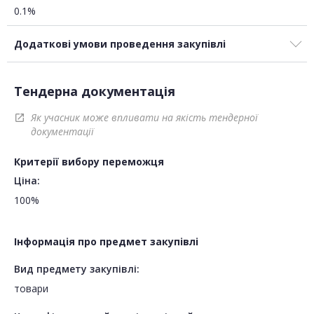
0.1%
Додаткові умови проведення закупівлі
Тендерна документація
Як учасник може впливати на якість тендерної
open_in_new
документації
Критерії вибору переможця
Ціна:
100%
Інформація про предмет закупівлі
Вид предмету закупівлі:
товари