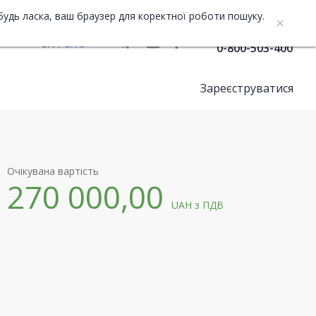
будь ласка, ваш браузер для коректної роботи пошуку.
Служба підтримки
UA
ENG
0-800-503-400
Зареєструватися
Очікувана вартість
270 000,00
UAH
з ПДВ