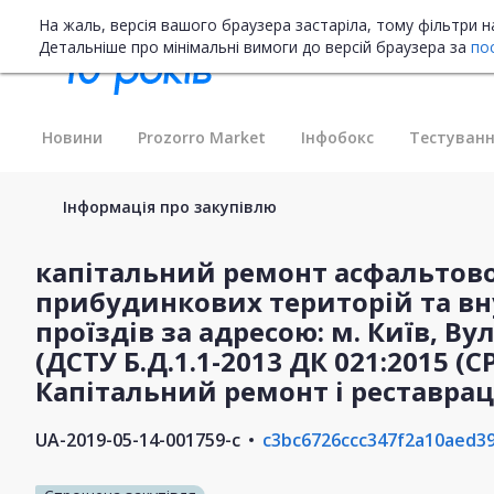
На жаль, версія вашого браузера застаріла, тому фільтри 
Детальніше про мінімальні вимоги до версій браузера за
по
Новини
Prozorro Market
Інфобокс
Тестуванн
Інформація про закупівлю
капітальний ремонт асфальтов
прибудинкових територій та в
проїздів за адресою: м. Київ, В
(ДСТУ Б.Д.1.1-2013 ДК 021:2015 (CP
Капітальний ремонт і реставрац
UA-2019-05-14-001759-c
c3bc6726ccc347f2a10aed3