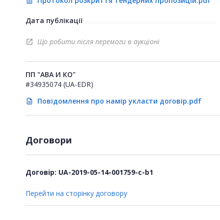
Протокол розкриття тендерних пропозицій.pdf
description
Дата публікації
Що робити після перемоги в аукціоні
open_in_new
ПП "АВА И КО"
#34935074 (UA-EDR)
Повідомлення про намір укласти договір.pdf
description
Договори
Договір: UA-2019-05-14-001759-c-b1
Перейти на сторінку договору