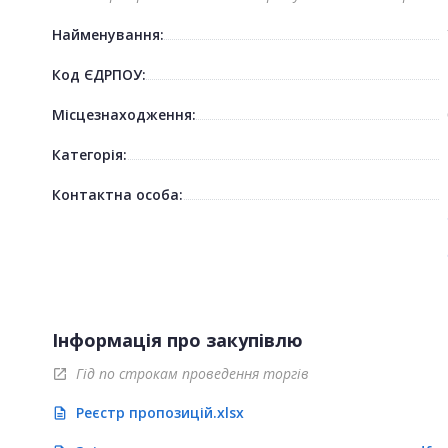
Найменування:
Код ЄДРПОУ:
Місцезнаходження:
Категорія:
Контактна особа:
Інформація про закупівлю
Гід по строкам проведення торгів
open_in_new
Реєстр пропозицій.xlsx
description