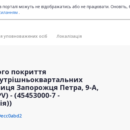
на порталі можуть не відображатись або не працювати. Оновіть, 
силанням
.
я уповноважених осіб
Локалізація
ого покриття
нутрішньоквартальних
улиця Запорожця Петра, 9-А,
V) - (45453000-7 -
ія))
9ecc0abd2