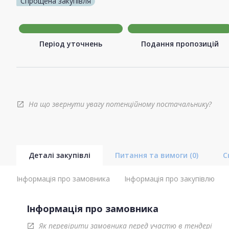
Спрощена закупівля
Період уточнень
Подання пропозицій
На що звернути увагу потенційному постачальнику?
open_in_new
Деталі закупівлі
Питання та вимоги
(0)
С
Інформація про замовника
Інформація про закупівлю
Інформація про замовника
Як перевірити замовника перед участю в тендері
open_in_new