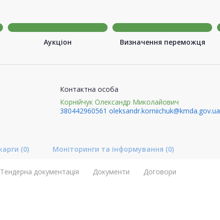
Аукціон
Визначення переможця
Контактна особа
Корнійчук Олександр Миколайович
380442960561
oleksandr.korniichuk@kmda.gov.ua
карги
(0)
Моніторинги та інформування
(0)
Тендерна документація
Документи
Договори