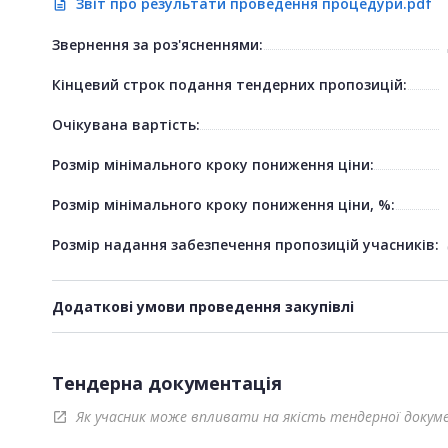
Звіт про результати проведення процедури.pdf
description
Звернення за роз'ясненнями:
Кінцевий строк подання тендерних пропозицій:
Очікувана вартість:
Розмір мінімального кроку пониження ціни:
Розмір мінімального кроку пониження ціни, %:
Розмір надання забезпечення пропозицій учасників:
Додаткові умови проведення закупівлі
Тендерна документація
Як учасник може впливати на якість тендерної докум
open_in_new