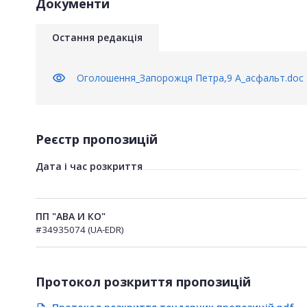
Документи
Остання редакція
visibility
Оголошення_Запорожця Петра,9 А_асфальт.doc
Реєстр пропозицій
Дата і час розкриття
ПП "АВА И КО"
#34935074 (UA-EDR)
Протокол розкриття пропозицій