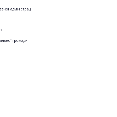
вної адміністрації
/1
альної громади