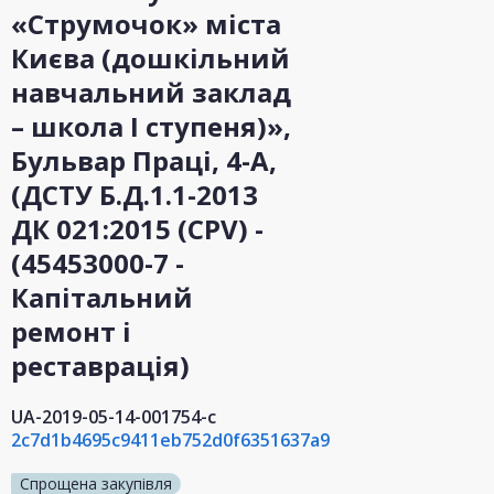
«Струмочок» міста
Києва (дошкільний
навчальний заклад
– школа І ступеня)»,
Бульвар Праці, 4-А,
(ДСТУ Б.Д.1.1-2013
ДК 021:2015 (CPV) -
(45453000-7 -
Капітальний
ремонт і
реставрація)
UA-2019-05-14-001754-c
2c7d1b4695c9411eb752d0f6351637a9
Спрощена закупівля