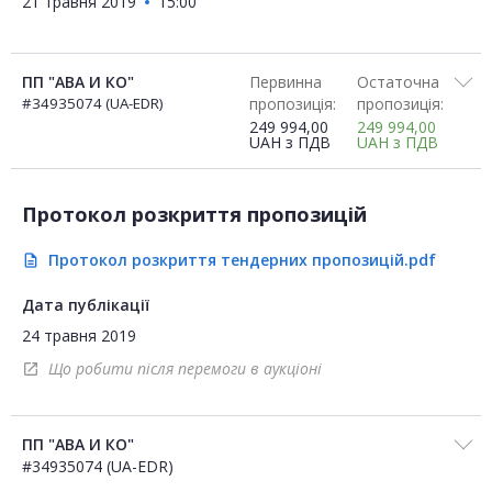
21 травня 2019
15:00
ПП "АВА И КО"
Первинна
Остаточна
#34935074 (UA-EDR)
пропозиція:
пропозиція:
249 994,00
249 994,00
UAH
з ПДВ
UAH
з ПДВ
Протокол розкриття пропозицій
Протокол розкриття тендерних пропозицій.pdf
description
Дата публікації
24 травня 2019
Що робити після перемоги в аукціоні
open_in_new
ПП "АВА И КО"
#34935074 (UA-EDR)