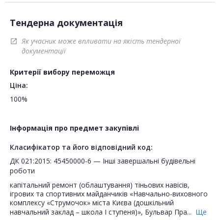
Тендерна документація
Як учасник може впливати на якість тендерної
open_in_new
документації
Критерії вибору переможця
Ціна:
100%
Інформація про предмет закупівлі
Класифікатор та його відповідний код:
ДК 021:2015: 45450000-6 — Інші завершальні будівельні
роботи
капітальний ремонт (облаштування) тіньових навісів,
ігрових та спортивних майданчиків «Навчально-виховного
комплексу «Струмочок» міста Києва (дошкільний
навчальний заклад – школа І ступеня)», Бульвар Пра...
Ще