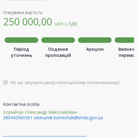
Очікувана вартість
250 000,00
UAH
з ПДВ
Період
Подання
Аукціон
Визначе
уточнень
пропозицій
перемо
На що звернути увагу потенційному постачальнику?
open_in_new
Контактна особа
Корнійчук Олександр Миколайович
380442960561
oleksandr.korniichuk@kmda.gov.ua