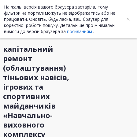
На жаль, версія вашого браузера застаріла, тому
UA
ENG
фільтри на порталі можуть не відображатись або не
працювати. Оновіть, будь ласка, ваш браузер для
коректної роботи пошуку. Детальніше про мінімальні
Інформація про закупівлю
вимоги до версій браузера за
посиланням
.
капітальний
ремонт
(облаштування)
тіньових навісів,
ігрових та
спортивних
майданчиків
«Навчально-
виховного
комплексу