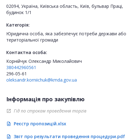
02094, Україна, Київська область, Київ, бульвар Праці,
будинок 1/1
Категорія:
Юридична особа, яка забезпечує потреби держави або
територіальної громади
Контактна особа:
Корнійчук Олександр Миколайович
380442960561
296-05-61
oleksandr.korniichuk@kmda.gov.ua
Інформація про закупівлю
Гід по строкам проведення торгів
open_in_new
Реєстр пропозицій.xlsx
description
Звіт про результати проведення процедури.pdf
description