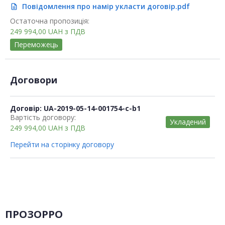
Повідомлення про намір укласти договір.pdf
description
Остаточна пропозиція:
249 994,00
UAH
з ПДВ
Переможець
Договори
Договір: UA-2019-05-14-001754-c-b1
Вартість договору:
Укладений
249 994,00
UAH
з ПДВ
Перейти на сторінку договору
ПРОЗОРРО