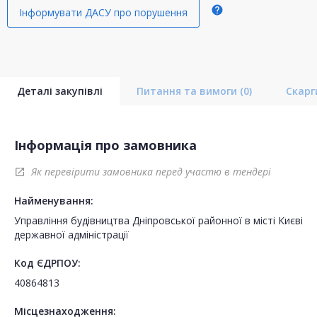
help
Інформувати ДАСУ про порушення
Деталі закупівлі
Питання та вимоги
(0)
Скар
Інформація про замовника
Як перевірити замовника перед участю в тендері
open_in_new
Найменування:
Управління будівництва Дніпровської районної в місті Києві
державної адміністрації
Код ЄДРПОУ:
40864813
Місцезнаходження: