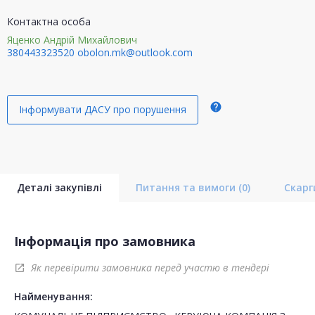
Контактна особа
Яценко Андрій Михайлович
380443323520
obolon.mk@outlook.com
help
Інформувати ДАСУ про порушення
Деталі закупівлі
Питання та вимоги
(0)
Скар
Інформація про замовника
Як перевірити замовника перед участю в тендері
open_in_new
Найменування: