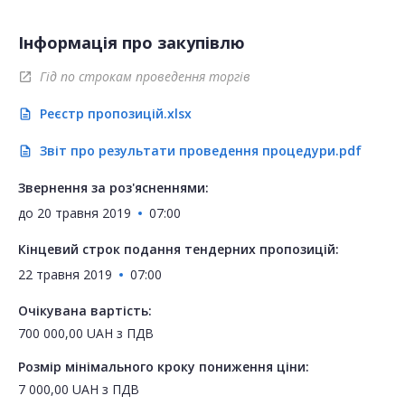
Інформація про закупівлю
Гід по строкам проведення торгів
open_in_new
Реєстр пропозицій.xlsx
description
Звіт про результати проведення процедури.pdf
description
Звернення за роз'ясненнями:
до
20 травня 2019
07:00
Кінцевий строк подання тендерних пропозицій:
22 травня 2019
07:00
Очікувана вартість:
700 000,00
UAH
з ПДВ
Розмір мінімального кроку пониження ціни:
7 000,00
UAH
з ПДВ