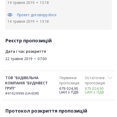
14 травня 2019
13:18
visibility
Проект договору.docx
14 травня 2019
13:18
Реєстр пропозицій
Дата і час розкриття
22 травня 2019
07:00
ТОВ "БУДІВЕЛЬНА
Первинна
Остаточна
КОМПАНІЯ "БУДІНВЕСТ
пропозиція:
пропозиція:
ГРУП"
679 024,90
679 024,90
UAH
з ПДВ
UAH
з ПДВ
#41629996 (UA-EDR)
Протокол розкриття пропозицій