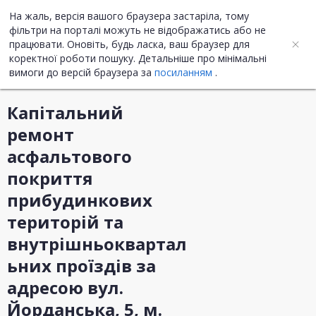
На жаль, версія вашого браузера застаріла, тому
UA
ENG
фільтри на порталі можуть не відображатись або не
працювати. Оновіть, будь ласка, ваш браузер для
коректної роботи пошуку. Детальніше про мінімальні
Інформація про закупівлю
вимоги до версій браузера за
посиланням
.
Капітальний
ремонт
асфальтового
покриття
прибудинкових
територій та
внутрішньоквартал
ьних проїздів за
адресою вул.
Йорданська, 5, м.