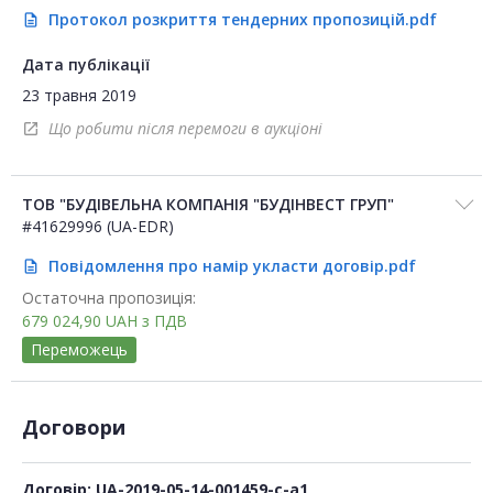
Протокол розкриття тендерних пропозицій.pdf
description
Дата публікації
23 травня 2019
Що робити після перемоги в аукціоні
open_in_new
ТОВ "БУДІВЕЛЬНА КОМПАНІЯ "БУДІНВЕСТ ГРУП"
#41629996 (UA-EDR)
Повідомлення про намір укласти договір.pdf
description
Остаточна пропозиція:
679 024,90
UAH
з ПДВ
Переможець
Договори
Договір: UA-2019-05-14-001459-c-a1