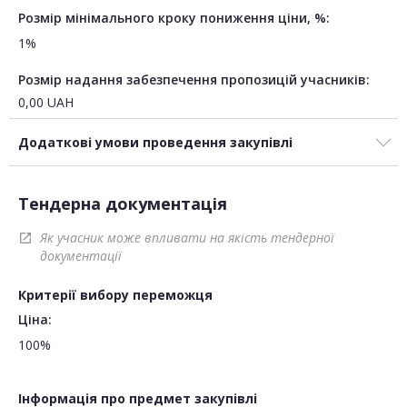
Розмір мінімального кроку пониження ціни, %:
1%
Розмір надання забезпечення пропозицій учасників:
0,00
UAH
Додаткові умови проведення закупівлі
Тендерна документація
Як учасник може впливати на якість тендерної
open_in_new
документації
Критерії вибору переможця
Ціна:
100%
Інформація про предмет закупівлі