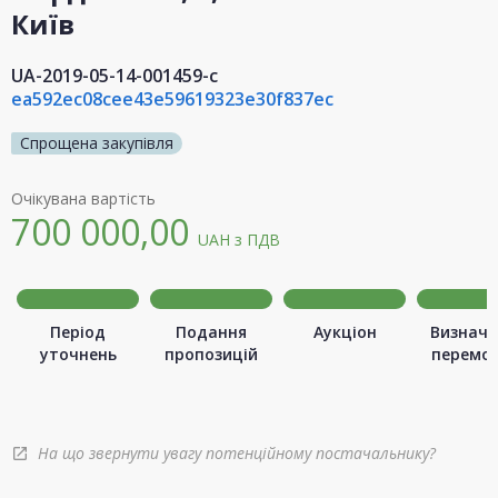
Київ
UA-2019-05-14-001459-c
ea592ec08cee43e59619323e30f837ec
Спрощена закупівля
Очікувана вартість
700 000,00
UAH
з ПДВ
Період
Подання
Аукціон
Визначе
уточнень
пропозицій
перемо
На що звернути увагу потенційному постачальнику?
open_in_new