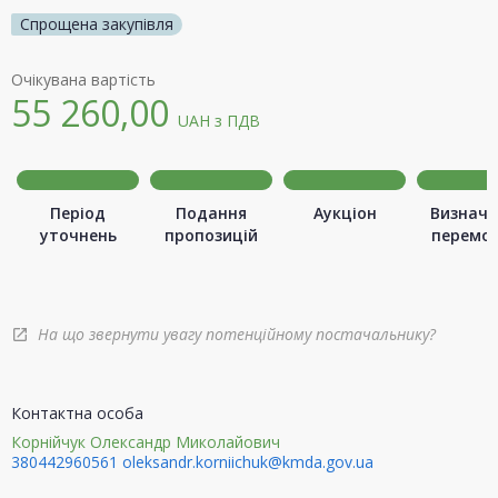
Спрощена закупівля
Очікувана вартість
55 260,00
UAH
з ПДВ
Період
Подання
Аукціон
Визначе
уточнень
пропозицій
перемо
На що звернути увагу потенційному постачальнику?
open_in_new
Контактна особа
Корнійчук Олександр Миколайович
380442960561
oleksandr.korniichuk@kmda.gov.ua