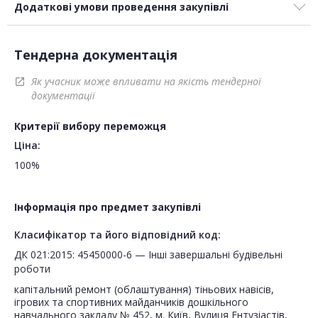
Додаткові умови проведення закупівлі
Тендерна документація
Як учасник може впливати на якість тендерної
open_in_new
документації
Критерії вибору переможця
Ціна:
100%
Інформація про предмет закупівлі
Класифікатор та його відповідний код:
ДК 021:2015: 45450000-6 — Інші завершальні будівельні
роботи
капітальний ремонт (облаштування) тіньових навісів,
ігрових та спортивних майданчиків дошкільного
навчального закладу № 452, м. Київ, Вулиця Ентузіастів,