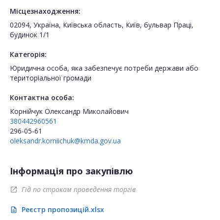
Місцезнаходження:
02094, Україна, Київська область, Київ, бульвар Праці,
будинок 1/1
Категорія:
Юридична особа, яка забезпечує потреби держави або
територіальної громади
Контактна особа:
Корнійчук Олександр Миколайович
380442960561
296-05-61
oleksandr.korniichuk@kmda.gov.ua
Інформація про закупівлю
Гід по строкам проведення торгів
open_in_new
Реєстр пропозицій.xlsx
description