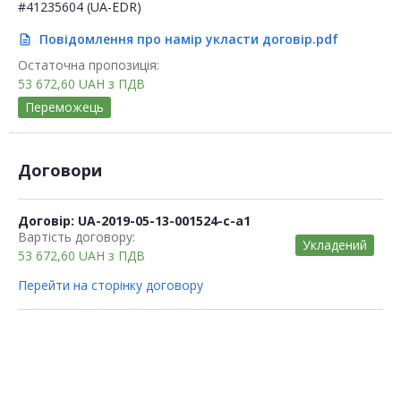
#41235604 (UA-EDR)
Повідомлення про намір укласти договір.pdf
description
Остаточна пропозиція:
53 672,60
UAH
з ПДВ
Переможець
Договори
Договір: UA-2019-05-13-001524-c-a1
Вартість договору:
Укладений
53 672,60
UAH
з ПДВ
Перейти на сторінку договору