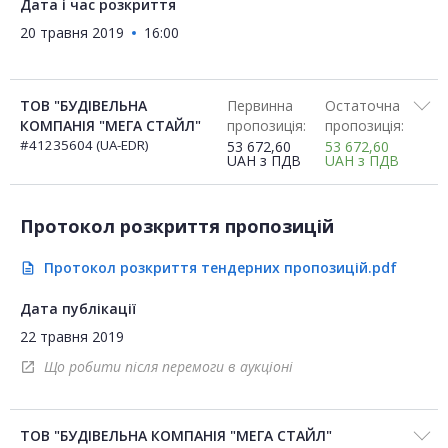
Дата і час розкриття
20 травня 2019
16:00
ТОВ "БУДІВЕЛЬНА
Первинна
Остаточна
КОМПАНІЯ "МЕГА СТАЙЛ"
пропозиція:
пропозиція:
#41235604 (UA-EDR)
53 672,60
53 672,60
UAH
з ПДВ
UAH
з ПДВ
Протокол розкриття пропозицій
Протокол розкриття тендерних пропозицій.pdf
description
Дата публікації
22 травня 2019
Що робити після перемоги в аукціоні
open_in_new
ТОВ "БУДІВЕЛЬНА КОМПАНІЯ "МЕГА СТАЙЛ"