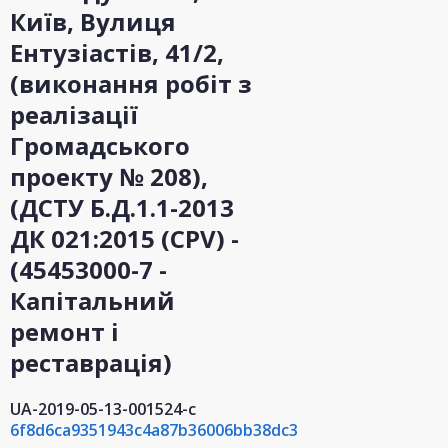
Київ, Вулиця
Ентузіастів, 41/2,
(виконання робіт з
реалізації
Громадського
проекту № 208),
(ДСТУ Б.Д.1.1-2013
ДК 021:2015 (CPV) -
(45453000-7 -
Капітальний
ремонт і
реставрація)
UA-2019-05-13-001524-c
6f8d6ca9351943c4a87b36006bb38dc3