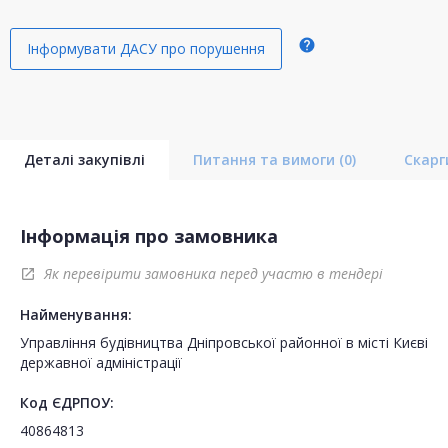
help
Інформувати ДАСУ про порушення
Деталі закупівлі
Питання та вимоги
(0)
Скар
Інформація про замовника
Як перевірити замовника перед участю в тендері
open_in_new
Найменування:
Управління будівництва Дніпровської районної в місті Києві
державної адміністрації
Код ЄДРПОУ:
40864813