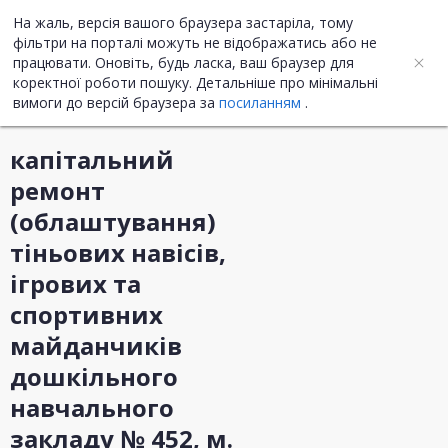
На жаль, версія вашого браузера застаріла, тому
UA
ENG
фільтри на порталі можуть не відображатись або не
працювати. Оновіть, будь ласка, ваш браузер для
коректної роботи пошуку. Детальніше про мінімальні
Інформація про закупівлю
вимоги до версій браузера за
посиланням
.
капітальний
ремонт
(облаштування)
тіньових навісів,
ігрових та
спортивних
майданчиків
дошкільного
навчального
закладу № 452, м.