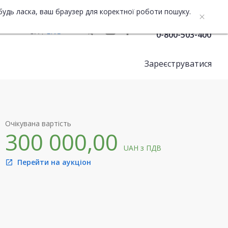
будь ласка, ваш браузер для коректної роботи пошуку.
Служба підтримки
UA
ENG
0-800-503-400
Зареєструватися
Очікувана вартість
300 000,00
UAH
з ПДВ
Перейти на аукціон
open_in_new