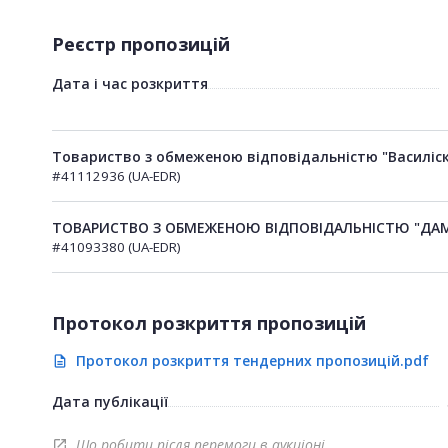
Реєстр пропозицій
Дата і час розкриття
Товариство з обмеженою відповідальністю "Василіск
#41112936 (UA-EDR)
ТОВАРИСТВО З ОБМЕЖЕНОЮ ВІДПОВІДАЛЬНІСТЮ "ДА
#41093380 (UA-EDR)
Протокол розкриття пропозицій
Протокол розкриття тендерних пропозицій.pdf
description
Дата публікації
Що робити після перемоги в аукціоні
open_in_new