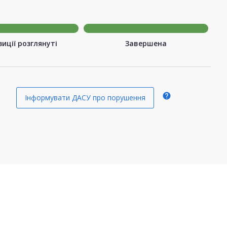
иції розглянуті
Завершена
help
Інформувати ДАСУ про порушення