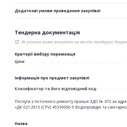
Додаткові умови проведення закупівлі
Тендерна документація
Як учасник може впливати на якість тендерної докум
open_in_new
Критерії вибору переможця
Ціна:
Інформація про предмет закупівлі
Класифікатор та його відповідний код:
Послуги з поточного ремонту пральні ЗДО № 472 за адрес
«ДК 021:2015 (CPV) 45330000-9 Водопровідні та санітарно
Назва