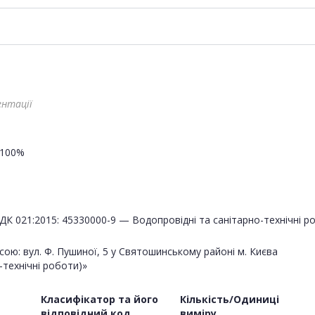
ентації
100%
ДК 021:2015: 45330000-9 — Водопровідні та санітарно-технічні р
ою: вул. Ф. Пушиної, 5 у Святошинському районі м. Києва
-технічні роботи)»
Класифікатор та його
Кількість/Одиниці
відповідний код
виміру