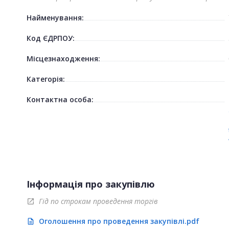
Найменування:
Код ЄДРПОУ:
Місцезнаходження:
Категорія:
Контактна особа:
Інформація про закупівлю
Гід по строкам проведення торгів
open_in_new
Оголошення про проведення закупівлі.pdf
description