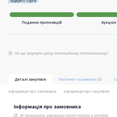
Відкриті торги
Подання пропозицій
Аукціон
На що звернути увагу потенційному постачальнику?
open_in_new
Деталі закупівлі
Питання та вимоги
(0)
С
Інформація про замовника
Інформація про закупівлю
Інформація про замовника
Як перевірити замовника перед участю в тендері
open_in_new