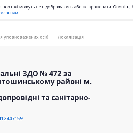
на порталі можуть не відображатись або не працювати. Оновіть, 
силанням
.
я уповноважених осіб
Локалізація
альні ЗДО № 472 за
Святошинському районі м.
допровідні та санітарно-
d12447159