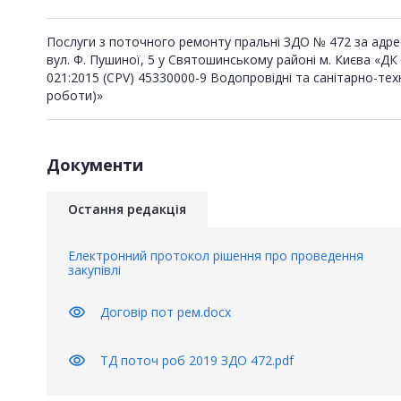
Послуги з поточного ремонту пральні ЗДО № 472 за адре
вул. Ф. Пушиної, 5 у Святошинському районі м. Києва «ДК
021:2015 (CPV) 45330000-9 Водопровідні та санітарно-техн
роботи)»
Документи
Остання редакція
Електронний протокол рішення про проведення
закупівлі
visibility
Договір пот рем.docx
visibility
ТД поточ роб 2019 ЗДО 472.pdf