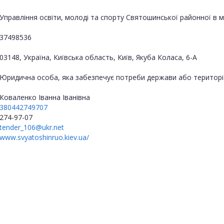
Управління освіти, молоді та спорту Святошинської районної в мі
37498536
03148, Україна, Київська область, Київ, Якуба Коласа, 6-А
Юридична особа, яка забезпечує потреби держави або територі
Коваленко Іванна Іванівна
380442749707
274-97-07
tender_106@ukr.net
www.svyatoshinruo.kiev.ua/