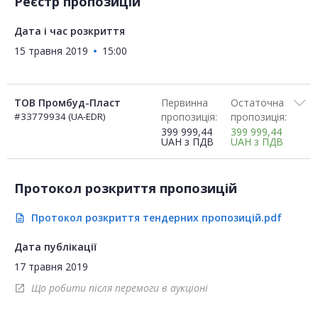
Реєстр пропозицій
Дата і час розкриття
15 травня 2019
15:00
ТОВ Промбуд-Пласт
Первинна
Остаточна
#33779934 (UA-EDR)
пропозиція:
пропозиція:
399 999,44
399 999,44
UAH
з ПДВ
UAH
з ПДВ
Протокол розкриття пропозицій
Протокол розкриття тендерних пропозицій.pdf
description
Дата публікації
17 травня 2019
Що робити після перемоги в аукціоні
open_in_new