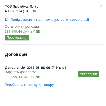
ТОВ Промбуд-Пласт
#33779934 (UA-EDR)
Повідомлення про намір укласти договір.pdf
description
Остаточна пропозиція:
399 999,44
UAH
з ПДВ
Переможець
Договори
Договір: UA-2019-05-08-001719-c-c1
Вартість договору:
Укладений
399 999,44
UAH
з ПДВ
Перейти на сторінку договору