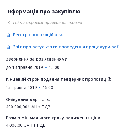
Інформація про закупівлю
Гід по строкам проведення торгів
open_in_new
Реєстр пропозицій.xlsx
description
Звіт про результати проведення процедури.pdf
description
Звернення за роз'ясненнями:
до
13 травня 2019
15:00
Кінцевий строк подання тендерних пропозицій:
15 травня 2019
15:00
Очікувана вартість:
400 000,00
UAH
з ПДВ
Розмір мінімального кроку пониження ціни:
4 000,00
UAH
з ПДВ