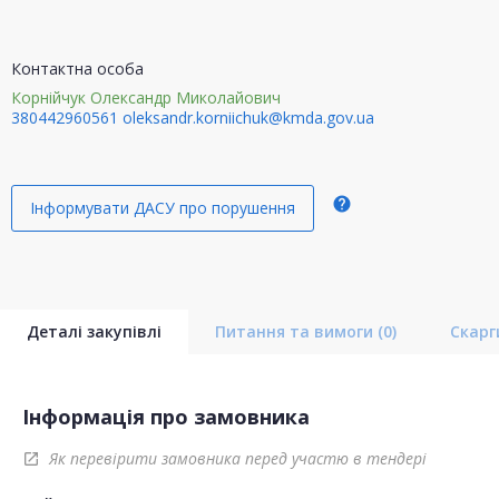
Контактна особа
Корнійчук Олександр Миколайович
380442960561
oleksandr.korniichuk@kmda.gov.ua
help
Інформувати ДАСУ про порушення
Деталі закупівлі
Питання та вимоги
(0)
Скар
Інформація про замовника
Як перевірити замовника перед участю в тендері
open_in_new