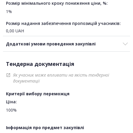
Розмір мінімального кроку пониження ціни, %:
1%
Розмір надання забезпечення пропозицій учасників:
0,00
UAH
Додаткові умови проведення закупівлі
Тендерна документація
Як учасник може впливати на якість тендерної
open_in_new
документації
Критерії вибору переможця
Ціна:
100%
Інформація про предмет закупівлі