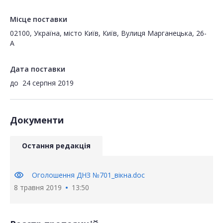
Місце поставки
02100, Україна, місто Київ, Київ, Вулиця Марганецька, 26-
А
Дата поставки
до
24 серпня 2019
Документи
Остання редакція
visibility
Оголошення ДНЗ №701_вікна.doc
8 травня 2019
13:50