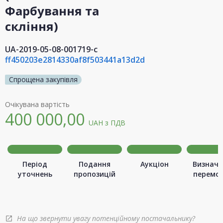
Фарбування та
скління)
UA-2019-05-08-001719-c
ff450203e2814330af8f503441a13d2d
Спрощена закупівля
Очікувана вартість
400 000,00
UAH
з ПДВ
Період
Подання
Аукціон
Визначе
уточнень
пропозицій
перемо
На що звернути увагу потенційному постачальнику?
open_in_new