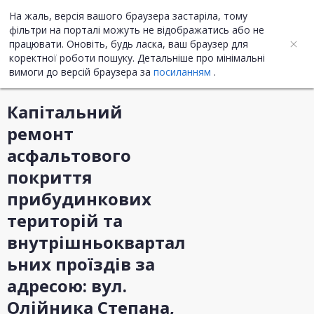
На жаль, версія вашого браузера застаріла, тому
UA
ENG
фільтри на порталі можуть не відображатись або не
працювати. Оновіть, будь ласка, ваш браузер для
коректної роботи пошуку. Детальніше про мінімальні
Інформація про закупівлю
вимоги до версій браузера за
посиланням
.
Капітальний
ремонт
асфальтового
покриття
прибудинкових
територій та
внутрішньоквартал
ьних проїздів за
адресою: вул.
Олійника Степана,