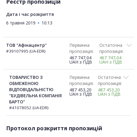
Реєстр пропозицій
Дата і час розкриття
6 травня 2019
10:13
ТОВ "Афінацентр"
Первинна
Остаточна
#39107995 (UA-EDR)
пропозиція:
пропозиція:
467 747,04
467 747,04
UAH
з ПДВ
UAH
з ПДВ
ТОВАРИСТВО З
Первинна
Остаточна
ОБМЕЖЕНОЮ
пропозиція:
пропозиція:
ВІДПОВІДАЛЬНІСТЮ
487 453,20
487 453,20
UAH
з ПДВ
UAH
з ПДВ
“БУДІВЕЛЬНА КОМПАНІЯ
БАРТО”
#41078052 (UA-EDR)
Протокол розкриття пропозицій