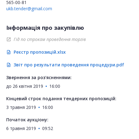
565-00-81
ukb.tender@gmail.com
Інформація про закупівлю
Гід по строкам проведення торгів
open_in_new
Реєстр пропозицій.xlsx
description
Звіт про результати проведення процедури.pdf
description
Звернення за роз'ясненнями:
до
26 квітня 2019
16:00
Кінцевий строк подання тендерних пропозицій:
3 травня 2019
16:00
Початок аукціону:
6 травня 2019
09:52