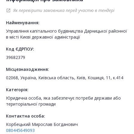
Як перевірити замовника перед участю в тендері
open_in_new
Найменування:
Управління капітального будівництва Дарницької районної
в місті Києві державної адміністрації
Код ЄДРПОУ:
39682379
Місцезнаходження:
02068, Україна, Київська область, Київ, Кошиця, 11, к.414
Категорія:
Юридична особа, яка забезпечує потреби держави або
територіальної громади
Контактна особа:
Корбецький Мирослав Богданович
080445649093