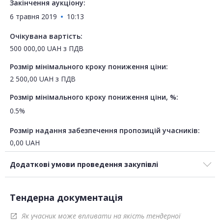
Закінчення аукціону:
6 травня 2019
10:13
Очікувана вартість:
500 000,00
UAH
з ПДВ
Розмір мінімального кроку пониження ціни:
2 500,00
UAH
з ПДВ
Розмір мінімального кроку пониження ціни, %:
0.5%
Розмір надання забезпечення пропозицій учасників:
0,00
UAH
Додаткові умови проведення закупівлі
Тендерна документація
Як учасник може впливати на якість тендерної
open_in_new