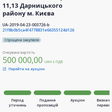
11,13 Дарницького
району м. Києва
UA-2019-04-23-003726-b
21f8b0b5ca4f4778831e66355124d126
Спрощена закупівля
Очікувана вартість
500 000,00
UAH
з ПДВ
Перейти на аукціон
open_in_new
Період
Подання
Аукціон
Визначе
уточнень
пропозицій
перемо