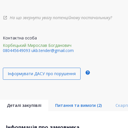
На що звернути увагу потенційному постачальнику?
open_in_new
Контактна особа
Корбецький Мирослав Богданович
080445649093
ukb.tender@gmail.com
help
Інформувати ДАСУ про порушення
Деталі закупівлі
Питання та вимоги
(2)
Скар
Інформація про замовника