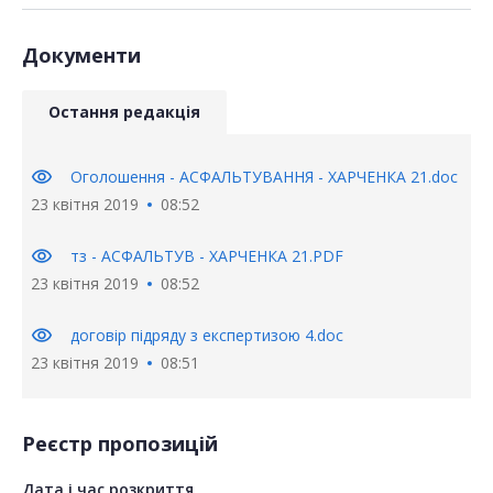
Документи
Остання редакція
visibility
Оголошення - АСФАЛЬТУВАННЯ - ХАРЧЕНКА 21.doc
23 квітня 2019
08:52
visibility
тз - АСФАЛЬТУВ - ХАРЧЕНКА 21.PDF
23 квітня 2019
08:52
visibility
договір підряду з експертизою 4.doc
23 квітня 2019
08:51
Реєстр пропозицій
Дата і час розкриття