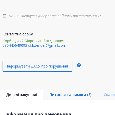
На що звернути увагу потенційному постачальнику?
open_in_new
Контактна особа
Корбецький Мирослав Богданович
080445649093
ukb.tender@gmail.com
help
Інформувати ДАСУ про порушення
Деталі закупівлі
Питання та вимоги
(3)
Скар
Інформація про замовника