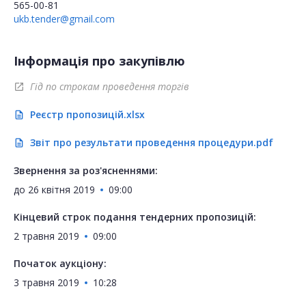
565-00-81
ukb.tender@gmail.com
Інформація про закупівлю
Гід по строкам проведення торгів
open_in_new
Реєстр пропозицій.xlsx
description
Звіт про результати проведення процедури.pdf
description
Звернення за роз'ясненнями:
до
26 квітня 2019
09:00
Кінцевий строк подання тендерних пропозицій:
2 травня 2019
09:00
Початок аукціону:
3 травня 2019
10:28