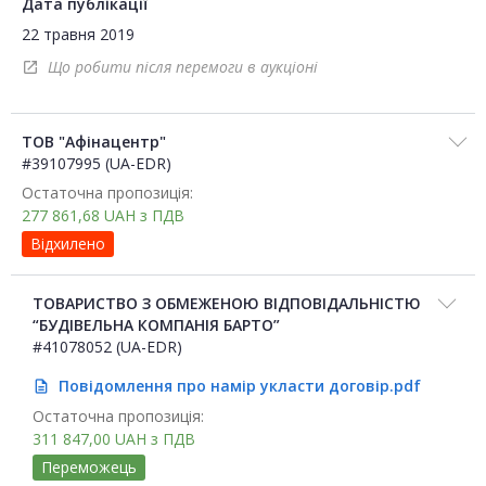
Дата публікації
22 травня 2019
Що робити після перемоги в аукціоні
open_in_new
ТОВ "Афінацентр"
#39107995 (UA-EDR)
Остаточна пропозиція:
277 861,68
UAH
з ПДВ
Відхилено
ТОВАРИСТВО З ОБМЕЖЕНОЮ ВІДПОВІДАЛЬНІСТЮ
“БУДІВЕЛЬНА КОМПАНІЯ БАРТО”
#41078052 (UA-EDR)
Повідомлення про намір укласти договір.pdf
description
Остаточна пропозиція:
311 847,00
UAH
з ПДВ
Переможець