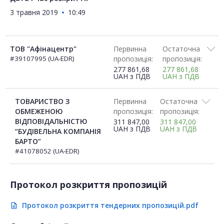
3 травня 2019
10:49
ТОВ "Афінацентр"
Первинна
Остаточна
#39107995 (UA-EDR)
пропозиція:
пропозиція:
277 861,68
277 861,68
UAH
з ПДВ
UAH
з ПДВ
ТОВАРИСТВО З
Первинна
Остаточна
ОБМЕЖЕНОЮ
пропозиція:
пропозиція:
ВІДПОВІДАЛЬНІСТЮ
311 847,00
311 847,00
UAH
з ПДВ
UAH
з ПДВ
“БУДІВЕЛЬНА КОМПАНІЯ
БАРТО”
#41078052 (UA-EDR)
Протокол розкриття пропозицій
Протокол розкриття тендерних пропозицій.pdf
description