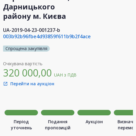
Дарницького
району м. Києва
UA-2019-04-23-001237-b
003b92b96fbe4d93859f611b9b2f4ace
Спрощена закупівля
Очікувана вартість
320 000,00
UAH
з ПДВ
Перейти на аукціон
open_in_new
Період
Подання
Аукціон
Визначе
уточнень
пропозицій
перемо