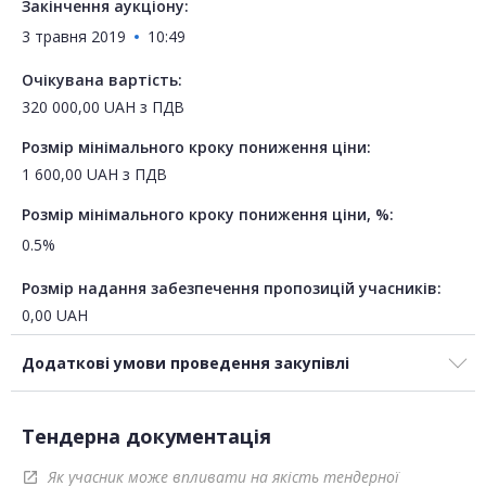
Закінчення аукціону:
3 травня 2019
10:49
Очікувана вартість:
320 000,00
UAH
з ПДВ
Розмір мінімального кроку пониження ціни:
1 600,00
UAH
з ПДВ
Розмір мінімального кроку пониження ціни, %:
0.5%
Розмір надання забезпечення пропозицій учасників:
0,00
UAH
Додаткові умови проведення закупівлі
Тендерна документація
Як учасник може впливати на якість тендерної
open_in_new