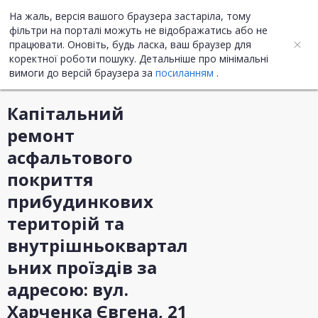
На жаль, версія вашого браузера застаріла, тому
UA
ENG
фільтри на порталі можуть не відображатись або не
працювати. Оновіть, будь ласка, ваш браузер для
коректної роботи пошуку. Детальніше про мінімальні
Інформація про закупівлю
вимоги до версій браузера за
посиланням
.
Капітальний
ремонт
асфальтового
покриття
прибудинкових
територій та
внутрішньоквартал
ьних проїздів за
адресою: вул.
Харченка Євгена, 21