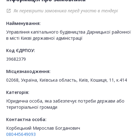
Як перевірити замовника перед участю в тендері
open_in_new
Найменування:
Управління капітального будівництва Дарницької районної
в місті Києві державної адміністрації
Код ЄДРПОУ:
39682379
Місцезнаходження:
02068, Україна, Київська область, Київ, Кошиця, 11, к.414
Категорія:
Юридична особа, яка забезпечує потреби держави або
територіальної громади
Контактна особа:
Корбецький Мирослав Богданович
080445649093