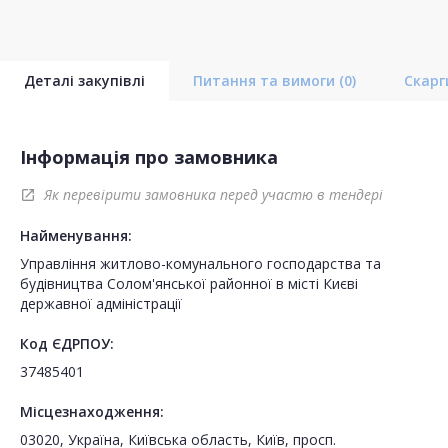
Деталі закупівлі
Питання та вимоги
(0)
Скар
Інформація про замовника
Як перевірити замовника перед участю в тендері
open_in_new
Найменування:
Управління житлово-комунального господарства та
будівництва Солом'янської районної в місті Києві
державної адміністрації
Код ЄДРПОУ:
37485401
Місцезнаходження:
03020, Україна, Київська область, Київ, просп.