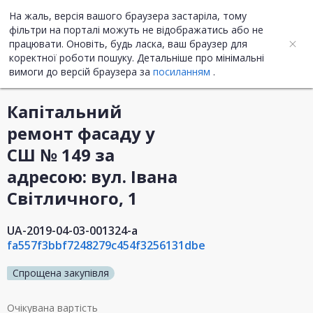
На жаль, версія вашого браузера застаріла, тому
UA
ENG
фільтри на порталі можуть не відображатись або не
працювати. Оновіть, будь ласка, ваш браузер для
коректної роботи пошуку. Детальніше про мінімальні
Інформація про закупівлю
вимоги до версій браузера за
посиланням
.
Капітальний
ремонт фасаду у
СШ № 149 за
адресою: вул. Івана
Світличного, 1
UA-2019-04-03-001324-a
fa557f3bbf7248279c454f3256131dbe
Спрощена закупівля
Очікувана вартість