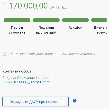
1 170 000,00
UAH
з ПДВ
Період
Подання
Аукціон
Визначе
уточнень
пропозицій
перемо
На що звернути увагу потенційному постачальнику?
open_in_new
Контактна особа
Сидорук Олександр Іванович
380442073938
k_322@ukr.net
help
Інформувати ДАСУ про порушення