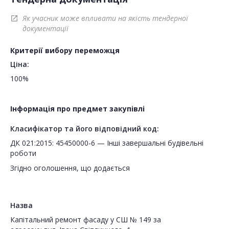
Як учасник може впливати на якість тендерної
open_in_new
документації
Критерії вибору переможця
Ціна:
100%
Інформація про предмет закупівлі
Класифікатор та його відповідний код:
ДК 021:2015: 45450000-6 — Інші завершальні будівельні
роботи
Згідно оголошення, що додається
Назва
Капітальний ремонт фасаду у СШ № 149 за