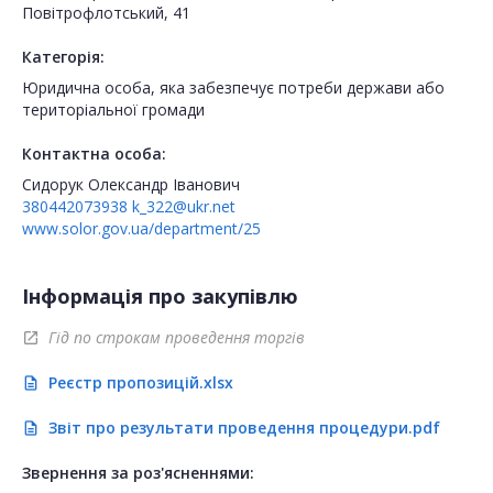
Повітрофлотський, 41
Категорія:
Юридична особа, яка забезпечує потреби держави або
територіальної громади
Контактна особа:
Сидорук Олександр Іванович
380442073938
k_322@ukr.net
www.solor.gov.ua/department/25
Інформація про закупівлю
Гід по строкам проведення торгів
open_in_new
Реєстр пропозицій.xlsx
description
Звіт про результати проведення процедури.pdf
description
Звернення за роз'ясненнями: