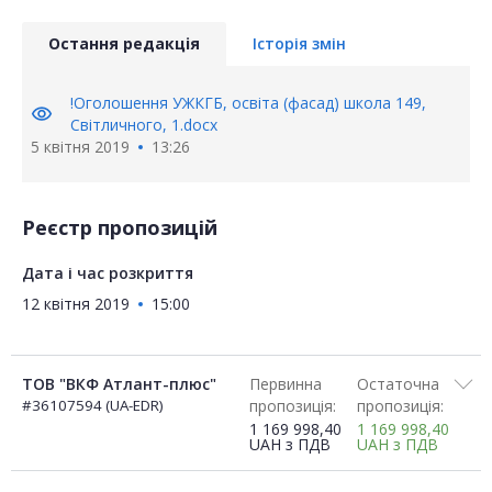
Остання редакція
Історія змін
!Оголошення УЖКГБ, освіта (фасад) школа 149,
visibility
Світличного, 1.docx
5 квітня 2019
13:26
Реєстр пропозицій
Дата і час розкриття
12 квітня 2019
15:00
ТОВ "ВКФ Атлант-плюс"
Первинна
Остаточна
#36107594 (UA-EDR)
пропозиція:
пропозиція:
1 169 998,40
1 169 998,40
UAH
з ПДВ
UAH
з ПДВ