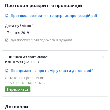
Протокол розкриття пропозицій
Протокол розкриття тендерних пропозицій.pdf
description
Дата публікації
17 квітня 2019
Що робити після перемоги в аукціоні
open_in_new
ТОВ "ВКФ Атлант-плюс"
#36107594 (UA-EDR)
Повідомлення про намір укласти договір.pdf
description
Остаточна пропозиція:
1 169 998,40
UAH
з ПДВ
Переможець
Договори