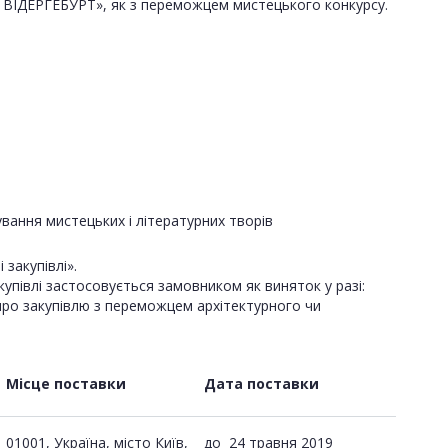
ДЕРГЕБУРТ», як з переможцем мистецького конкурсу.
вання мистецьких і літературних творів
закупівлі».
купівлі застосовується замовником як виняток у разі:
у про закупівлю з переможцем архітектурного чи
Місце поставки
Дата поставки
01001, Україна, місто Київ,
до
24 травня 2019