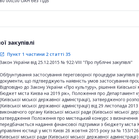
80 000,00
UAH
без ПДВ
ї закупівлі
Пункт 1 частини 2 статті 35
open_in_new
Закон України від 25.12.2015 № 922-VIII "Про публічні закупівлі"
Обґрунтування застосування переговорної процедури закупівлі (по
документи, що підтверджують наявність умов застосування проце
Відповідно до Закону України «Про культуру», рішення Київської 
бюджет міста Києва на 2019 рік», Положення про Департамент ку
(Київської міської державної адміністрації), затвердженого роз
(Київської міської державної адміністрації) від 29 листопада 20
виконавчого органу Київської міської ради (Київської міської де
затвердження Положення про мистецький конкурс з визначення ку
передбачається надання фінансової підтримки з бюджету міста 
управлінні юстиції у місті Києві 26 жовтня 2015 року за № 153/1
Київської міської ради (Київської міської державної адміністраці