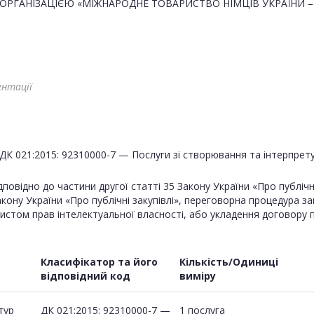
ОРГАНІЗАЦІЄЮ «МІЖНАРОДНЕ ТОВАРИСТВО НІМЦІВ УКРАЇНИ – ВІ
ентації
ДК 021:2015: 92310000-7 — Послуги зі створювання та інтерпрету
овідно до частини другої статті 35 Закону України «Про публічні 
кону України «Про публічні закупівлі», переговорна процедура за
 захистом прав інтелектуальної власності, або укладення договор
Класифікатор та його
Кількість/Одиниці
відповідний код
виміру
тур
ДК 021:2015: 92310000-7 —
1 послуга