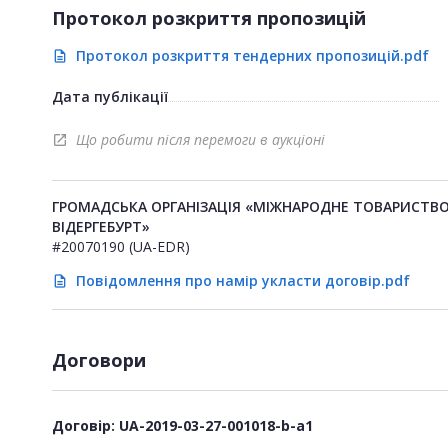
Протокол розкриття пропозицій
Протокол розкриття тендерних пропозицій.pdf
description
Дата публікації
Що робити після перемоги в аукціоні
open_in_new
ГРОМАДСЬКА ОРГАНІЗАЦІЯ «МІЖНАРОДНЕ ТОВАРИСТВО 
ВІДЕРГЕБУРТ»
#20070190 (UA-EDR)
Повідомлення про намір укласти договір.pdf
description
Договори
Договір: UA-2019-03-27-001018-b-a1