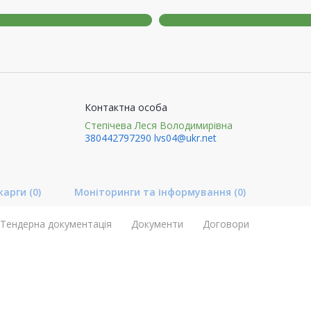
Контактна особа
Степічева Леся Володимирівна
380442797290
lvs04@ukr.net
карги
(0)
Моніторинги та інформування
(0)
Тендерна документація
Документи
Договори