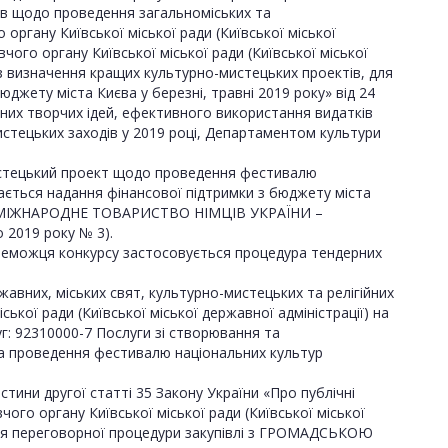
ів щодо проведення загальноміських та
ргану Київської міської ради (Київської міської
чого органу Київської міської ради (Київської міської
 з визначення кращих культурно-мистецьких проектів, для
юджету міста Києва у березні, травні 2019 року» від 24
льних творчих ідей, ефективного використання видатків
стецьких заходів у 2019 році, Департаментом культури
истецький проект щодо проведення фестивалю
чається надання фінансової підтримки з бюджету міста
«МІЖНАРОДНЕ ТОВАРИСТВО НІМЦІВ УКРАЇНИ –
 2019 року № 3).
ереможця конкурсу застосовується процедура тендерних
авних, міських свят, культурно-мистецьких та релігійних
кої ради (Київської міської державної адміністрації) на
г: 92310000-7 Послуги зі створювання та
 та проведення фестивалю національних культур
тини другої статті 35 Закону України «Про публічні
ого органу Київської міської ради (Київської міської
ння переговорної процедури закупівлі з ГРОМАДСЬКОЮ