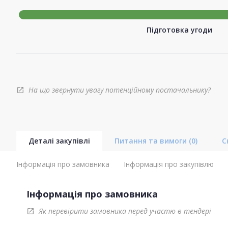
Підготовка угоди
На що звернути увагу потенційному постачальнику?
open_in_new
Деталі закупівлі
Питання та вимоги
(0)
С
Інформація про замовника
Інформація про закупівлю
Інформація про замовника
Як перевірити замовника перед участю в тендері
open_in_new