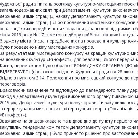
Художньої ради з питань розгляду культурно-мистецьких проект
загальнодержавних свят при Департаменті культури виконавчого о
державної адміністрації)», наказу Департаменту культури виконав
державної адміністрації) «Про проведення мистецьких конкурсів
реалізації яких передбачається надання фінансової підтримки з б
січня 2019 року № 17, з метою відбору найбільш цікавих і актуа
бюджету міста Києва, передбачених на проведення культурно-ми
було проведено низку мистецьких конкурсів.
За результатами мистецького конкурсу на кращий культурно-м
національних культур «Етнофест», для реалізації якого передба
Києва, переможцем було обрано ГРОМАДСЬКУ ОРГАНІЗАЦІЮ 
ВІДЕРГЕБУРТ» (протокол засідання Художньої ради від 28 лютого
Згідно з пунктом 3.14. Положення про мистецький конкурс до п
переговорів.
Враховуючи зазначене та відповідно до Календарного плану держ
заходів Департаменту культури виконавчого органу Київською місь
2019 рік, Департамент культури планує провести закупівлю послу
інтерпретування мистецьких і літературних творів. (Організація
«Етнофест»).
Зважаючи на вищевикладене та відповідно до пункту першого час
закупівлі», тендерним комітетом Департаменту культури виконавч
державної адміністрації) було прийнято рішення про застосува