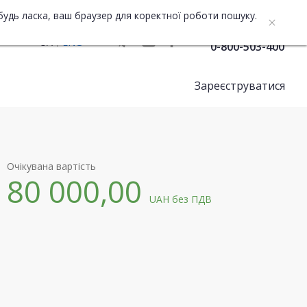
будь ласка, ваш браузер для коректної роботи пошуку.
Служба підтримки
UA
ENG
0-800-503-400
Зареєструватися
Очікувана вартість
80 000,00
UAH
без ПДВ