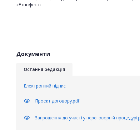
«Етнофест»
Документи
Остання редакція
Електронний підпис
visibility
Проект договору.pdf
visibility
Запрошення до участі у переговорній процедурі.