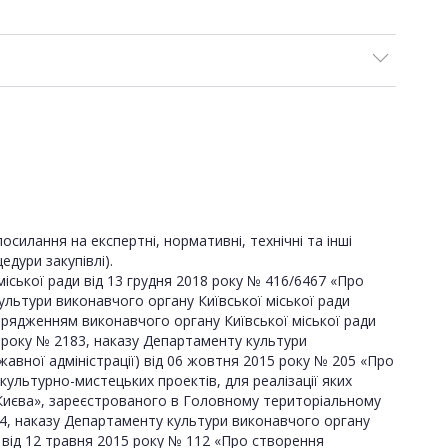
силання на експертні, нормативні, технічні та інші
дури закупівлі).
міської ради від 13 грудня 2018 року № 416/6467 «Про
льтури виконавчого органу Київської міської ради
порядженням виконавчого органу Київської міської ради
13 року № 2183, наказу Департаменту культури
ржавної адміністрації) від 06 жовтня 2015 року № 205 «Про
льтурно-мистецьких проектів, для реалізації яких
Києва», зареєстрованого в Головному територіальному
264, наказу Департаменту культури виконавчого органу
ї) від 12 травня 2015 року № 112 «Про створення