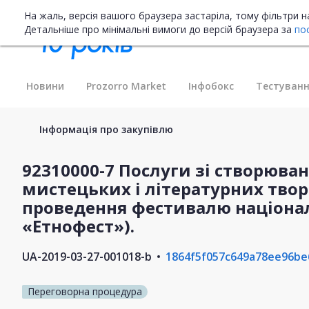
На жаль, версія вашого браузера застаріла, тому фільтри 
Детальніше про мінімальні вимоги до версій браузера за
по
Новини
Prozorro Market
Інфобокс
Тестуванн
Інформація про закупівлю
92310000-7 Послуги зі створюва
мистецьких і літературних творі
проведення фестивалю націона
«Етнофест»).
UA-2019-03-27-001018-b
1864f5f057c649a78ee96be
Переговорна процедура