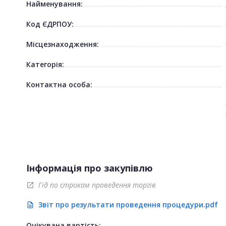
Найменування:
Код ЄДРПОУ:
Місцезнаходження:
Категорія:
Контактна особа:
Інформація про закупівлю
Гід по строкам проведення торгів
open_in_new
Звіт про результати проведення процедури.pdf
description
Очікувана вартість: