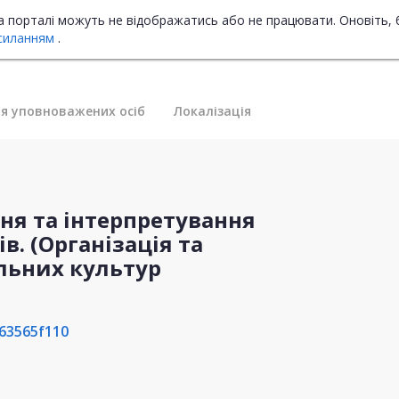
на порталі можуть не відображатись або не працювати. Оновіть, 
силанням
.
я уповноважених осіб
Локалізація
ння та інтерпретування
в. (Організація та
льних культур
63565f110