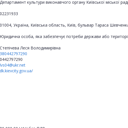
Департамент культури виконавчого органу Київської міської ради 
02231933
01004, Україна, Київська область, Київ, бульвар Тараса Шевченк
Юридична особа, яка забезпечує потреби держави або територі
Степічева Леся Володимирівна
380442797290
0442797290
lvs04@ukr.net
dk.kievcity.gov.ua/