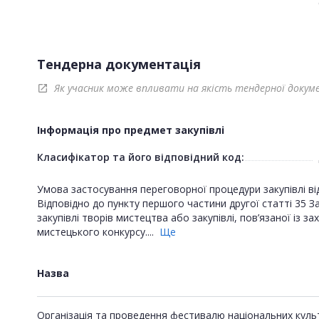
Тендерна документація
Як учасник може впливати на якість тендерної докум
open_in_new
Інформація про предмет закупівлі
Класифікатор та його відповідний код:
Умова застосування переговорної процедури закупівлі відп
Відповідно до пункту першого частини другої статті 35 За
закупівлі творів мистецтва або закупівлі, пов’язаної із
мистецького конкурсу....
Ще
Назва
Організація та проведення фестивалю національних куль