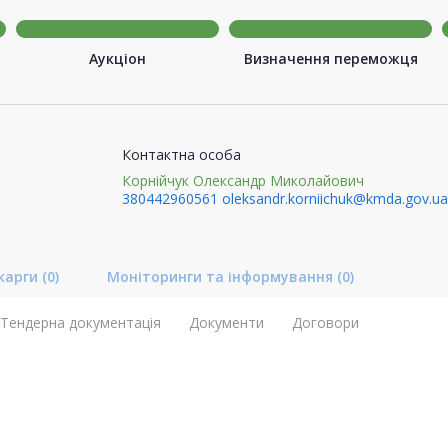
Аукціон
Визначення переможця
Контактна особа
Корнійчук Олександр Миколайович
380442960561
oleksandr.korniichuk@kmda.gov.ua
карги
(0)
Моніторинги та інформування
(0)
Тендерна документація
Документи
Договори