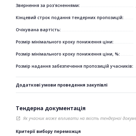
Звернення за роз'ясненнями:
Кінцевий строк подання тендерних пропозицій:
Очікувана вартість:
Розмір мінімального кроку пониження ціни:
Розмір мінімального кроку пониження ціни, %:
Розмір надання забезпечення пропозицій учасників:
Додаткові умови проведення закупівлі
Тендерна документація
Як учасник може впливати на якість тендерної докум
open_in_new
Критерії вибору переможця