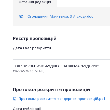
Остання редакція
visibility
Оголошення Микитенка, 3-А_сходи.doc
Реєстр пропозицій
Дата і час розкриття
ТОВ "ВИРОБНИЧО-БУДІВЕЛЬНА ФІРМА "БУДГРУП"
#42765969 (UA-EDR)
Протокол розкриття пропозицій
Протокол розкриття тендерних пропозицій.pdf
description
Дата публікації