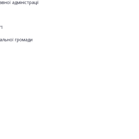
вної адміністрації
/1
альної громади