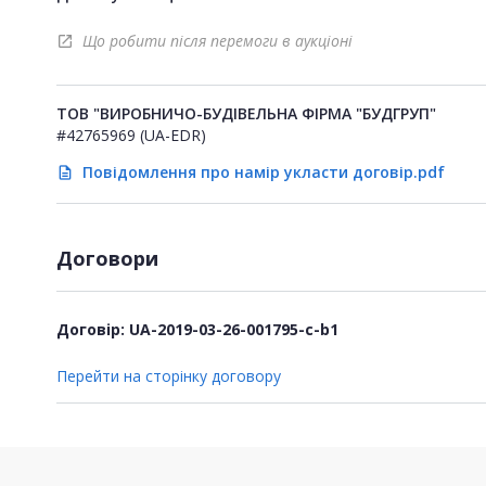
Що робити після перемоги в аукціоні
open_in_new
ТОВ "ВИРОБНИЧО-БУДІВЕЛЬНА ФІРМА "БУДГРУП"
#42765969 (UA-EDR)
Повідомлення про намір укласти договір.pdf
description
Договори
Договір: UA-2019-03-26-001795-c-b1
Перейти на сторінку договору