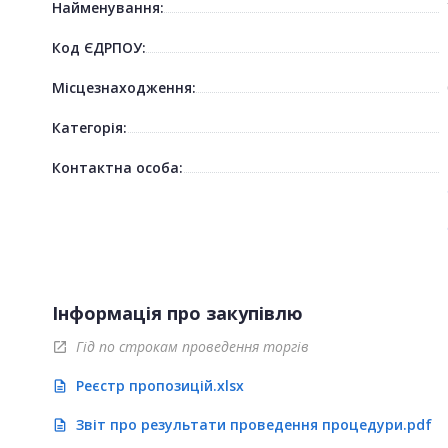
Найменування:
Код ЄДРПОУ:
Місцезнаходження:
Категорія:
Контактна особа:
Інформація про закупівлю
Гід по строкам проведення торгів
open_in_new
Реєстр пропозицій.xlsx
description
Звіт про результати проведення процедури.pdf
description