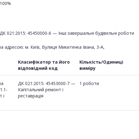
100%
ДК 021:2015: 45450000-6 — Інші завершальні будівельні роботи
 адресою: м. Київ, Вулиця Микитенка Івана, 3-А,
Класифікатор та його
Кількість/Одиниці
відповідний код
виміру
за
ДК 021:2015: 45453000-7 —
1 роботи
1.1-
Капітальний ремонт і
т і
реставрація