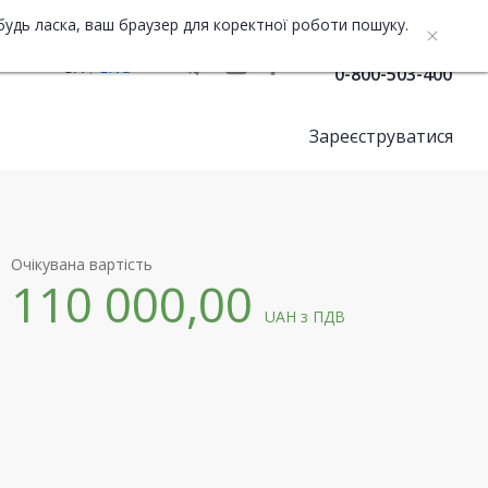
будь ласка, ваш браузер для коректної роботи пошуку.
Служба підтримки
UA
ENG
0-800-503-400
Зареєструватися
Очікувана вартість
110 000,00
UAH
з ПДВ