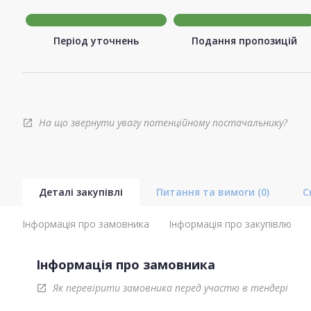
Період уточнень
Подання пропозицій
На що звернути увагу потенційному постачальнику?
open_in_new
Деталі закупівлі
Питання та вимоги
(0)
С
Інформація про замовника
Інформація про закупівлю
Інформація про замовника
Як перевірити замовника перед участю в тендері
open_in_new