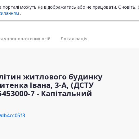
на порталі можуть не відображатись або не працювати. Оновіть, 
силанням
.
я уповноважених осіб
Локалізація
клітин житлового будинку
итенка Івана, 3-А, (ДСТУ
(45453000-7 - Капітальний
db4cc05f3