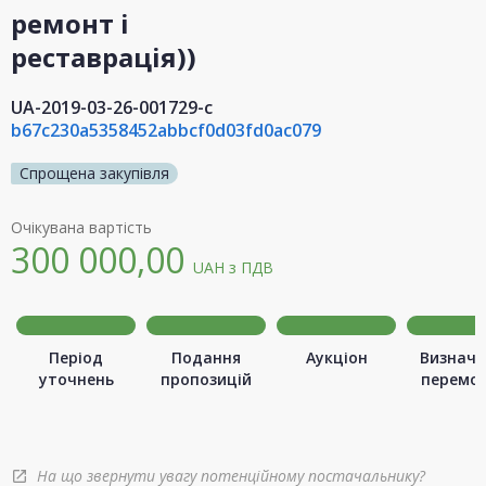
ремонт і
реставрація))
UA-2019-03-26-001729-c
b67c230a5358452abbcf0d03fd0ac079
Спрощена закупівля
Очікувана вартість
300 000,00
UAH
з ПДВ
Період
Подання
Аукціон
Визначе
уточнень
пропозицій
перемо
На що звернути увагу потенційному постачальнику?
open_in_new