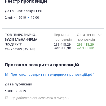
Реєстр пропозицій
Дата і час розкриття
2 квітня 2019
16:00
ТОВ "ВИРОБНИЧО-
Первинна
Остаточна
БУДІВЕЛЬНА ФІРМА
пропозиція:
пропозиція:
"БУДГРУП"
299 418,29
299 418,29
UAH
з ПДВ
UAH
з ПДВ
#42765969 (UA-EDR)
Протокол розкриття пропозицій
Протокол розкриття тендерних пропозицій.pdf
description
Дата публікації
5 квітня 2019
Що робити після перемоги в аукціоні
open_in_new