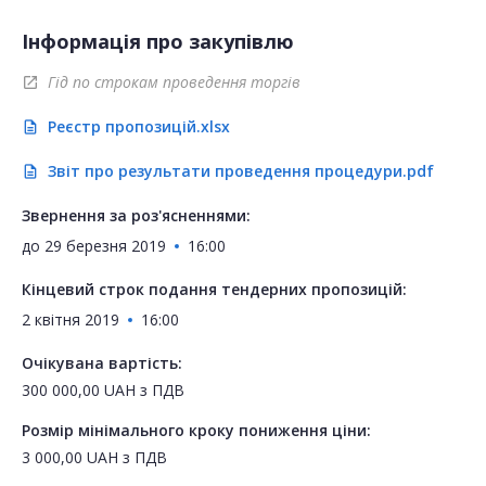
Інформація про закупівлю
Гід по строкам проведення торгів
open_in_new
Реєстр пропозицій.xlsx
description
Звіт про результати проведення процедури.pdf
description
Звернення за роз'ясненнями:
до
29 березня 2019
16:00
Кінцевий строк подання тендерних пропозицій:
2 квітня 2019
16:00
Очікувана вартість:
300 000,00
UAH
з ПДВ
Розмір мінімального кроку пониження ціни:
3 000,00
UAH
з ПДВ