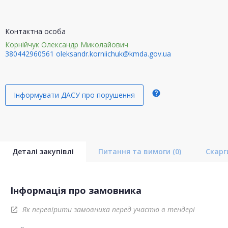
Контактна особа
Корнійчук Олександр Миколайович
380442960561
oleksandr.korniichuk@kmda.gov.ua
help
Інформувати ДАСУ про порушення
Деталі закупівлі
Питання та вимоги
(0)
Скар
Інформація про замовника
Як перевірити замовника перед участю в тендері
open_in_new