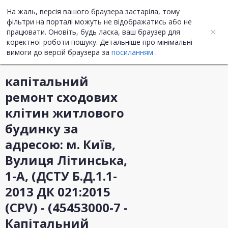
На жаль, версія вашого браузера застаріла, тому
UA
ENG
фільтри на порталі можуть не відображатись або не
працювати. Оновіть, будь ласка, ваш браузер для
коректної роботи пошуку. Детальніше про мінімальні
Інформація про закупівлю
вимоги до версій браузера за
посиланням
.
капітальний
ремонт сходових
клітин житлового
будинку за
адресою: м. Київ,
Вулиця Літинська,
1-А, (ДСТУ Б.Д.1.1-
2013 ДК 021:2015
(CPV) - (45453000-7 -
Капітальний