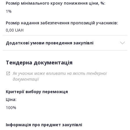
Розмір мінімального кроку пониження ціни, %:
1%
Розмір надання забезпечення пропозицій учасників:
0,00
UAH
Додаткові умови проведення закупівлі
Тендерна документація
Як учасник може впливати на якість тендерної
open_in_new
документації
Критерії вибору переможця
Ціна:
100%
Інформація про предмет закупівлі