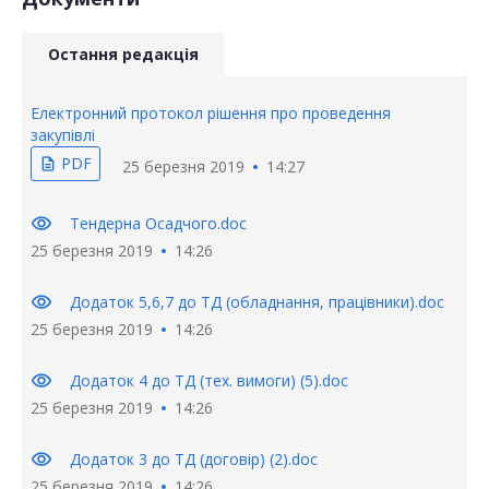
Остання редакція
Електронний протокол рішення про проведення
закупівлі
PDF
description
25 березня 2019
14:27
visibility
Тендерна Осадчого.doc
25 березня 2019
14:26
visibility
Додаток 5,6,7 до ТД (обладнання, працівники).doc
25 березня 2019
14:26
visibility
Додаток 4 до ТД (тех. вимоги) (5).doc
25 березня 2019
14:26
visibility
Додаток 3 до ТД (договір) (2).doc
25 березня 2019
14:26