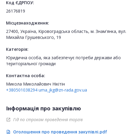
Код ЄДРПОУ:
26176819
Місцезнаходження:
27400, Україна, Кіровоградська область, м. Знам'янка, вул.
Михайла Грушевського, 19
Категорія:
Юридична особа, яка забезпечує потреби держави або
територіальної громади
Контактна особа:
Микола Миколайович Нікітін
+380501038294
uma_jkg@zn-rada.gov.ua
Інформація про закупівлю
Гід по строкам проведення торгів
open_in_new
Оголошення про проведення закупівлі.pdf
description