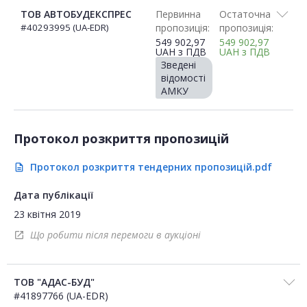
ТОВ АВТОБУДЕКСПРЕС
Первинна
Остаточна
#40293995 (UA-EDR)
пропозиція:
пропозиція:
549 902,97
549 902,97
UAH
з ПДВ
UAH
з ПДВ
Зведені
відомості
АМКУ
Протокол розкриття пропозицій
Протокол розкриття тендерних пропозицій.pdf
description
Дата публікації
23 квітня 2019
Що робити після перемоги в аукціоні
open_in_new
ТОВ "АДАС-БУД"
#41897766 (UA-EDR)