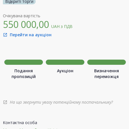
Відкриті торги
Очікувана вартість
550 000,00
UAH
з ПДВ
Перейти на аукціон
open_in_new
Подання
Аукціон
Визначення
пропозицій
переможця
На що звернути увагу потенційному постачальнику?
open_in_new
Контактна особа