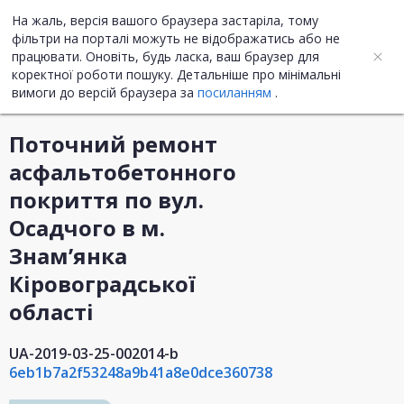
На жаль, версія вашого браузера застаріла, тому
UA
ENG
фільтри на порталі можуть не відображатись або не
працювати. Оновіть, будь ласка, ваш браузер для
коректної роботи пошуку. Детальніше про мінімальні
Інформація про закупівлю
вимоги до версій браузера за
посиланням
.
Поточний ремонт
асфальтобетонного
покриття по вул.
Осадчого в м.
Знам’янка
Кіровоградської
області
UA-2019-03-25-002014-b
6eb1b7a2f53248a9b41a8e0dce360738