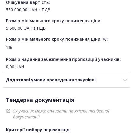
Очікувана вартість:
550 000,00
UAH
з ПДВ
Розмір мінімального кроку пониження ціни:
5 500,00
UAH
з ПДВ
Розмір мінімального кроку пониження ціни, %:
1%
Розмір надання забезпечення пропозицій учасників:
0,00
UAH
Додаткові умови проведення закупівлі
Тендерна документація
Як учасник може впливати на якість тендерної
open_in_new
документації
Критерії вибору переможця