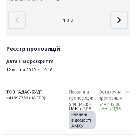
1
із 2
Реєстр пропозицій
Дата і час розкриття
12 квітня 2019
10:18
ТОВ "АДАС-БУД"
Первинна
Остаточна
#41897766 (UA-EDR)
пропозиція:
пропозиція:
549 443,00
549 443,00
UAH
з ПДВ
UAH
з ПДВ
Зведені
відомості
АМКУ