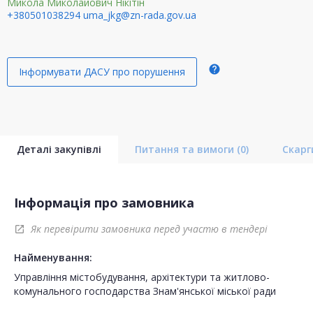
Микола Миколайович Нікітін
+380501038294
uma_jkg@zn-rada.gov.ua
help
Інформувати ДАСУ про порушення
Деталі закупівлі
Питання та вимоги
(0)
Скар
Інформація про замовника
Як перевірити замовника перед участю в тендері
open_in_new
Найменування:
Управління містобудування, архітектури та житлово-
комунального господарства Знам'янської міської ради