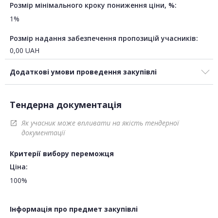
Розмір мінімального кроку пониження ціни, %:
1%
Розмір надання забезпечення пропозицій учасників:
0,00
UAH
Додаткові умови проведення закупівлі
Тендерна документація
Як учасник може впливати на якість тендерної
open_in_new
документації
Критерії вибору переможця
Ціна:
100%
Інформація про предмет закупівлі