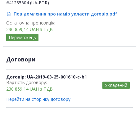
#41235604 (UA-EDR)
Повідомлення про намір укласти договір.pdf
description
Остаточна пропозиція:
230 859,14
UAH
з ПДВ
Переможець
Договори
Договір: UA-2019-03-25-001610-c-b1
Вартість договору:
Укладений
230 859,14
UAH
з ПДВ
Перейти на сторінку договору