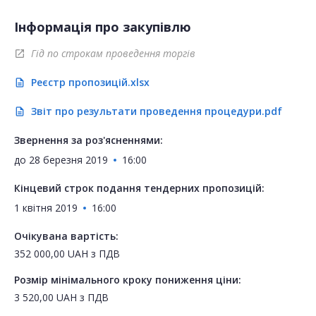
Інформація про закупівлю
Гід по строкам проведення торгів
open_in_new
Реєстр пропозицій.xlsx
description
Звіт про результати проведення процедури.pdf
description
Звернення за роз'ясненнями:
до
28 березня 2019
16:00
Кінцевий строк подання тендерних пропозицій:
1 квітня 2019
16:00
Очікувана вартість:
352 000,00
UAH
з ПДВ
Розмір мінімального кроку пониження ціни:
3 520,00
UAH
з ПДВ