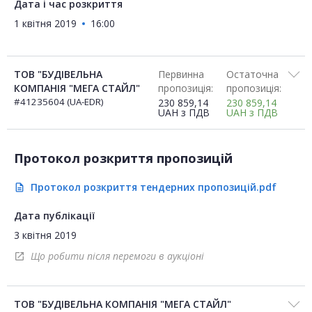
Дата і час розкриття
1 квітня 2019
16:00
ТОВ "БУДІВЕЛЬНА
Первинна
Остаточна
КОМПАНІЯ "МЕГА СТАЙЛ"
пропозиція:
пропозиція:
#41235604 (UA-EDR)
230 859,14
230 859,14
UAH
з ПДВ
UAH
з ПДВ
Протокол розкриття пропозицій
Протокол розкриття тендерних пропозицій.pdf
description
Дата публікації
3 квітня 2019
Що робити після перемоги в аукціоні
open_in_new
ТОВ "БУДІВЕЛЬНА КОМПАНІЯ "МЕГА СТАЙЛ"