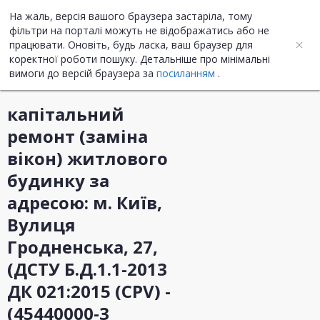
На жаль, версія вашого браузера застаріла, тому
UA
ENG
фільтри на порталі можуть не відображатись або не
працювати. Оновіть, будь ласка, ваш браузер для
коректної роботи пошуку. Детальніше про мінімальні
Інформація про закупівлю
вимоги до версій браузера за
посиланням
.
капітальний
ремонт (заміна
вікон) житлового
будинку за
адресою: м. Київ,
Вулиця
Гродненська, 27,
(ДСТУ Б.Д.1.1-2013
ДК 021:2015 (CPV) -
(45440000-3