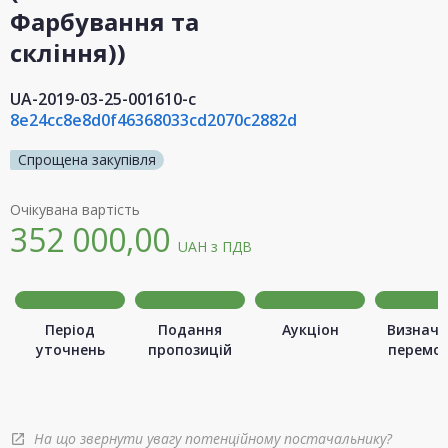
Фарбування та
скління))
UA-2019-03-25-001610-c
8e24cc8e8d0f46368033cd2070c2882d
Спрощена закупівля
Очікувана вартість
352 000,00
UAH
з ПДВ
Період
Подання
Аукціон
Визначе
уточнень
пропозицій
перемо
На що звернути увагу потенційному постачальнику?
open_in_new