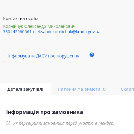
Контактна особа
Корнійчук Олександр Миколайович
380442960561
oleksandr.korniichuk@kmda.gov.ua
help
Інформувати ДАСУ про порушення
Деталі закупівлі
Питання та вимоги
(0)
Скар
Інформація про замовника
Як перевірити замовника перед участю в тендері
open_in_new