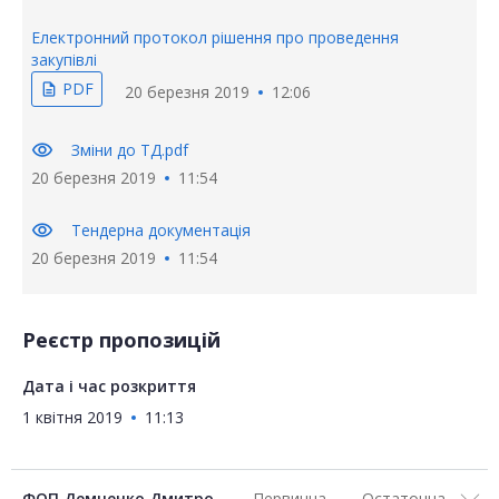
Електронний протокол рішення про проведення
закупівлі
PDF
description
20 березня 2019
12:06
visibility
Зміни до ТД.pdf
20 березня 2019
11:54
visibility
Тендерна документація
20 березня 2019
11:54
Реєстр пропозицій
Дата і час розкриття
1 квітня 2019
11:13
ФОП Демченко Дмитро
Первинна
Остаточна