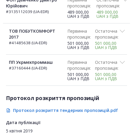
Юрійович
пропозиція:
пропозиція:
#3135112039 (UA-EDR)
489 000,00
489 000,00
UAH
з ПДВ
UAH
з ПДВ
ТОВ ПОБУТКОМФОРТ
Первинна
Остаточна
2017
пропозиція:
пропозиція:
#41485638 (UA-EDR)
501 000,00
501 000,00
UAH
з ПДВ
UAH
з ПДВ
ПП Укрмехпроммаш
Первинна
Остаточна
#37160444 (UA-EDR)
пропозиція:
пропозиція:
501 000,00
501 000,00
UAH
з ПДВ
UAH
з ПДВ
Протокол розкриття пропозицій
Протокол розкриття тендерних пропозицій.pdf
description
Дата публікації
5 квітня 2019