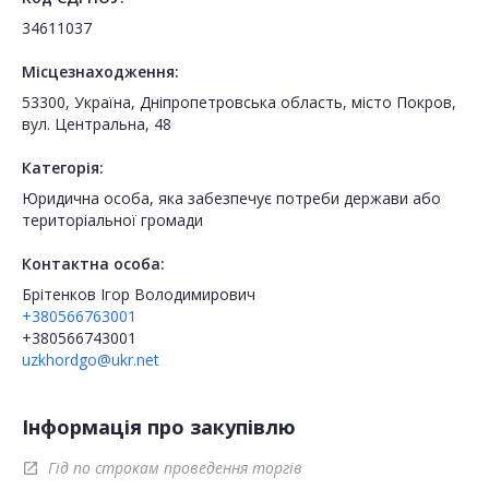
34611037
Місцезнаходження:
53300, Україна, Дніпропетровська область, місто Покров,
вул. Центральна, 48
Категорія:
Юридична особа, яка забезпечує потреби держави або
територіальної громади
Контактна особа:
Брітенков Ігор Володимирович
+380566763001
+380566743001
uzkhordgo@ukr.net
Інформація про закупівлю
Гід по строкам проведення торгів
open_in_new