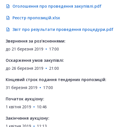
Оголошення про проведення закупівлі.pdf
description
Реєстр пропозицій.xlsx
description
Звіт про результати проведення процедури.pdf
description
Звернення за роз'ясненнями:
до
21 березня 2019
17:00
Оскарження умов закупівлі:
до
26 березня 2019
21:00
Кінцевий строк подання тендерних пропозицій:
31 березня 2019
17:00
Початок аукціону:
1 квітня 2019
10:46
Закінчення аукціону:
1 квітня 2019
11:13