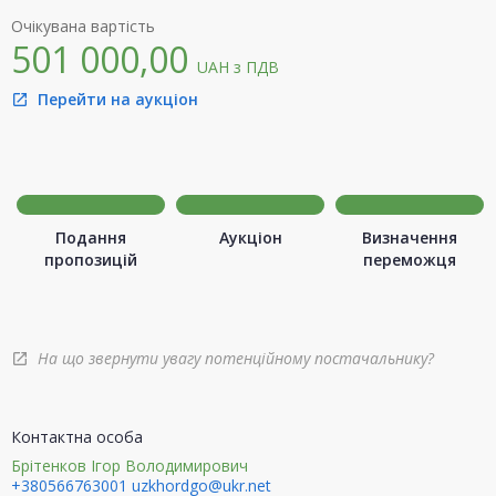
Очікувана вартість
501 000,00
UAH
з ПДВ
Перейти на аукціон
open_in_new
Подання
Аукціон
Визначення
пропозицій
переможця
На що звернути увагу потенційному постачальнику?
open_in_new
Контактна особа
Брітенков Ігор Володимирович
+380566763001
uzkhordgo@ukr.net