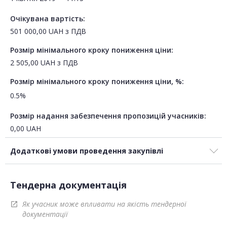
Очікувана вартість:
501 000,00
UAH
з ПДВ
Розмір мінімального кроку пониження ціни:
2 505,00
UAH
з ПДВ
Розмір мінімального кроку пониження ціни, %:
0.5%
Розмір надання забезпечення пропозицій учасників:
0,00
UAH
Додаткові умови проведення закупівлі
Тендерна документація
Як учасник може впливати на якість тендерної
open_in_new
документації