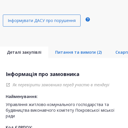
help
Інформувати ДАСУ про порушення
Деталі закупівлі
Питання та вимоги
(2)
Скар
Інформація про замовника
Як перевірити замовника перед участю в тендері
open_in_new
Найменування:
Управління житлово-комунального господарства та
будівництва виконавчого комітету Покровської міської
ради
Код ЄДРПОУ: