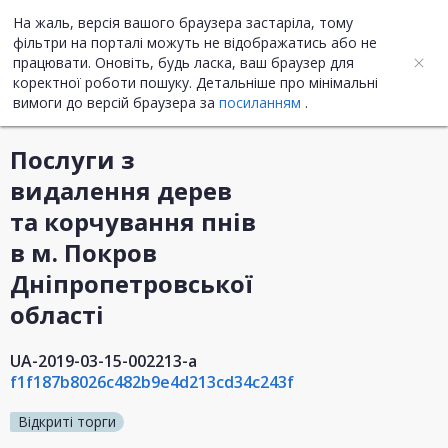
На жаль, версія вашого браузера застаріла, тому
UA
ENG
фільтри на порталі можуть не відображатись або не
працювати. Оновіть, будь ласка, ваш браузер для
коректної роботи пошуку. Детальніше про мінімальні
Інформація про закупівлю
вимоги до версій браузера за
посиланням
.
Послуги з
видалення дерев
та корчування пнів
в м. Покров
Дніпропетровської
області
UA-2019-03-15-002213-a
f1f187b8026c482b9e4d213cd34c243f
Відкриті торги