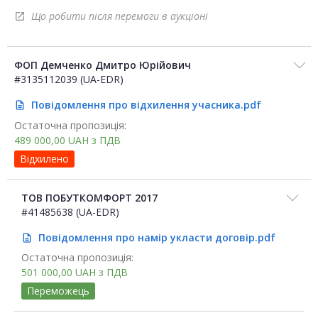
Що робити після перемоги в аукціоні
open_in_new
ФОП Демченко Дмитро Юрійович
#3135112039 (UA-EDR)
Повідомлення про відхилення учасника.pdf
description
Остаточна пропозиція:
489 000,00
UAH
з ПДВ
Відхилено
ТОВ ПОБУТКОМФОРТ 2017
#41485638 (UA-EDR)
Повідомлення про намір укласти договір.pdf
description
Остаточна пропозиція:
501 000,00
UAH
з ПДВ
Переможець