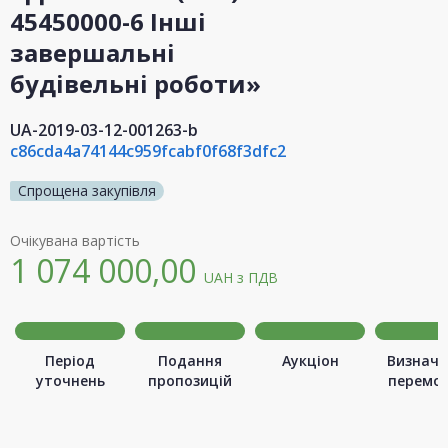
45450000-6 Інші
завершальні
будівельні роботи»
UA-2019-03-12-001263-b
c86cda4a74144c959fcabf0f68f3dfc2
Спрощена закупівля
Очікувана вартість
1 074 000,00
UAH
з ПДВ
Період
Подання
Аукціон
Визначе
уточнень
пропозицій
перемо