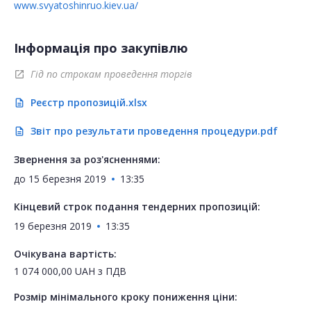
www.svyatoshinruo.kiev.ua/
Інформація про закупівлю
Гід по строкам проведення торгів
open_in_new
Реєстр пропозицій.xlsx
description
Звіт про результати проведення процедури.pdf
description
Звернення за роз'ясненнями:
до
15 березня 2019
13:35
Кінцевий строк подання тендерних пропозицій:
19 березня 2019
13:35
Очікувана вартість:
1 074 000,00
UAH
з ПДВ
Розмір мінімального кроку пониження ціни: