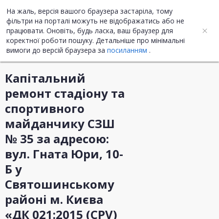
На жаль, версія вашого браузера застаріла, тому
UA
ENG
фільтри на порталі можуть не відображатись або не
працювати. Оновіть, будь ласка, ваш браузер для
коректної роботи пошуку. Детальніше про мінімальні
Інформація про закупівлю
вимоги до версій браузера за
посиланням
.
Капітальний
ремонт стадіону та
спортивного
майданчику СЗШ
№ 35 за адресою:
вул. Гната Юри, 10-
Б у
Святошинському
районі м. Києва
«ДК 021:2015 (CPV)