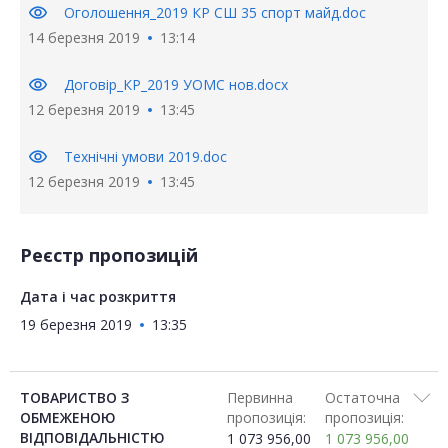
visibility
Оголошення_2019 КР СШ 35 спорт майд.doc
14 березня 2019
13:14
visibility
Договiр_КР_2019 УОМС нов.docx
12 березня 2019
13:45
visibility
Технічні умови 2019.doc
12 березня 2019
13:45
Реєстр пропозицій
Дата і час розкриття
19 березня 2019
13:35
ТОВАРИСТВО З
Первинна
Остаточна
ОБМЕЖЕНОЮ
пропозиція:
пропозиція:
ВІДПОВІДАЛЬНІСТЮ
1 073 956,00
1 073 956,00