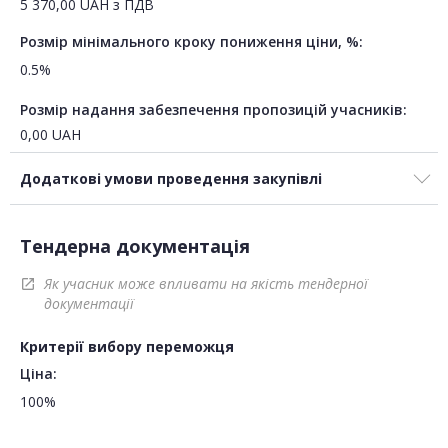
5 370,00
UAH
з ПДВ
Розмір мінімального кроку пониження ціни, %:
0.5%
Розмір надання забезпечення пропозицій учасників:
0,00
UAH
Додаткові умови проведення закупівлі
Тендерна документація
Як учасник може впливати на якість тендерної
open_in_new
документації
Критерії вибору переможця
Ціна:
100%