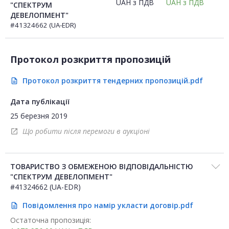
UAH
з ПДВ
UAH
з ПДВ
"СПЕКТРУМ
ДЕВЕЛОПМЕНТ"
#41324662 (UA-EDR)
Протокол розкриття пропозицій
Протокол розкриття тендерних пропозицій.pdf
description
Дата публікації
25 березня 2019
Що робити після перемоги в аукціоні
open_in_new
ТОВАРИСТВО З ОБМЕЖЕНОЮ ВІДПОВІДАЛЬНІСТЮ
"СПЕКТРУМ ДЕВЕЛОПМЕНТ"
#41324662 (UA-EDR)
Повідомлення про намір укласти договір.pdf
description
Остаточна пропозиція: