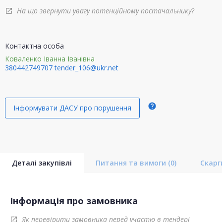
На що звернути увагу потенційному постачальнику?
open_in_new
Контактна особа
Коваленко Іванна Іванівна
380442749707
tender_106@ukr.net
help
Інформувати ДАСУ про порушення
Деталі закупівлі
Питання та вимоги
(0)
Скар
Інформація про замовника
Як перевірити замовника перед участю в тендері
open_in_new