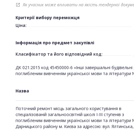
Як учасник може впливати на якість тендерної докум
open_in_new
Критерії вибору переможця
Ціна:
Інформація про предмет закупівлі
Класифікатор та його відповідний код:
ДК 021:2015 код 45450000-6 «Інші завершальні будівельні 
поглибленим вивченням української мови та літератури №
Назва
Поточний ремонт місць загального користування в
спеціалізованій загальноосвітній школі І-ІІІ ступенів з
поглибленим вивченням української мови та літератури 
Дарницького району м. Києва за адресою: вул. Ялтинська,