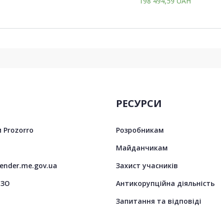
198 494,59
UAH
РЕСУРСИ
 Prozorro
Розробникам
Майданчикам
tender.me.gov.ua
Захист учасників
ЦЗО
Антикорупційна діяльність
Запитання та відповіді