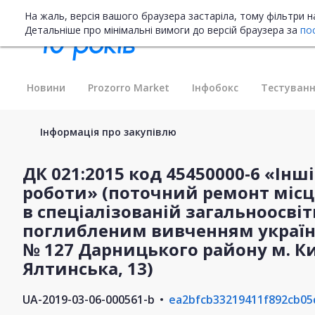
На жаль, версія вашого браузера застаріла, тому фільтри 
Детальніше про мінімальні вимоги до версій браузера за
по
Новини
Prozorro Market
Інфобокс
Тестуванн
Інформація про закупівлю
ДК 021:2015 код 45450000-6 «Інш
роботи» (поточний ремонт місц
в спеціалізованій загальноосвітн
поглибленим вивченням українс
№ 127 Дарницького району м. Ки
Ялтинська, 13)
UA-2019-03-06-000561-b
ea2bfcb33219411f892cb0