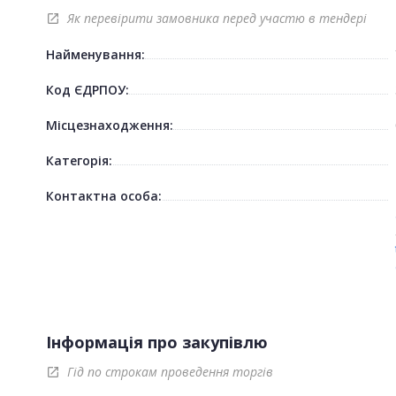
Як перевірити замовника перед участю в тендері
open_in_new
Найменування:
Код ЄДРПОУ:
Місцезнаходження:
Категорія:
Контактна особа:
Інформація про закупівлю
Гід по строкам проведення торгів
open_in_new