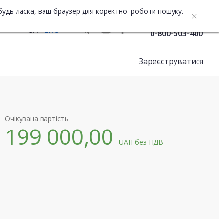
будь ласка, ваш браузер для коректної роботи пошуку.
Служба підтримки
UA
ENG
0-800-503-400
Зареєструватися
Очікувана вартість
199 000,00
UAH
без ПДВ