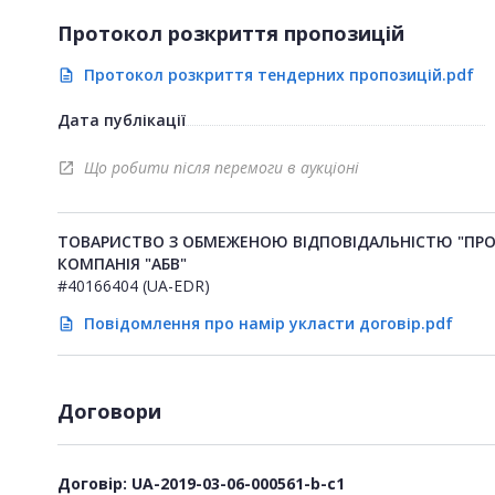
Протокол розкриття пропозицій
Протокол розкриття тендерних пропозицій.pdf
description
Дата публікації
Що робити після перемоги в аукціоні
open_in_new
ТОВАРИСТВО З ОБМЕЖЕНОЮ ВІДПОВІДАЛЬНІСТЮ "ПРО
КОМПАНІЯ "АБВ"
#40166404 (UA-EDR)
Повідомлення про намір укласти договір.pdf
description
Договори
Договір: UA-2019-03-06-000561-b-c1