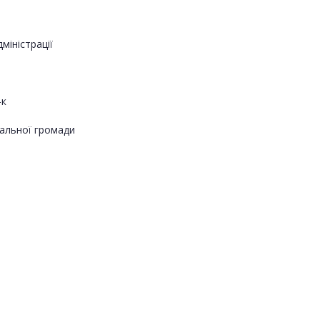
міністрації
-к
альної громади