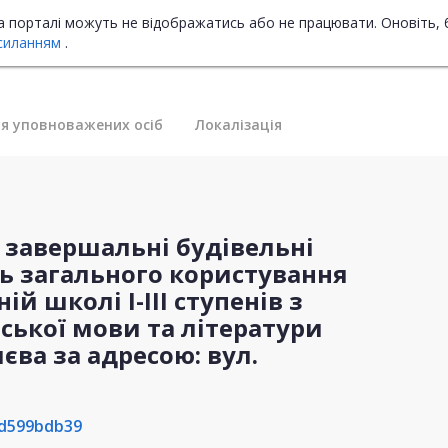
на порталі можуть не відображатись або не працювати. Оновіть, 
силанням
.
я уповноважених осіб
Локалізація
і завершальні будівельні
ь загального користування
ій школі І-ІІІ ступенів з
ької мови та літератури
єва за адресою: вул.
5d599bdb39