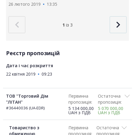
26 лютого 2019
13:35
1
із 3
Реєстр пропозицій
Дата і час розкриття
22 квітня 2019
09:23
ТОВ "Торговий Дім
Первинна
Остаточна
"ЛІТАН"
пропозиція:
пропозиція:
#36440036 (UA-EDR)
5 134 000,00
5 070 000,00
UAH
з ПДВ
UAH
з ПДВ
Товариство з
Первинна
Остаточна
обмеженою
пропозиція:
пропозиція: