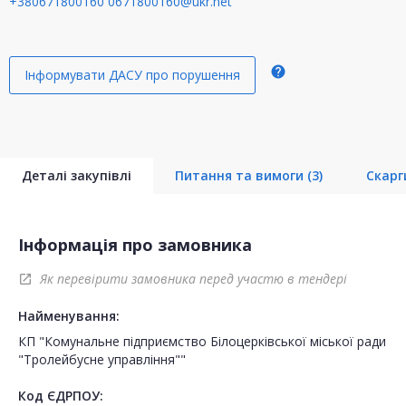
+380671800160
0671800160@ukr.net
help
Інформувати ДАСУ про порушення
Деталі закупівлі
Питання та вимоги
(3)
Скар
Інформація про замовника
Як перевірити замовника перед участю в тендері
open_in_new
Найменування:
КП "Комунальне підприємство Білоцерківської міської ради
"Тролейбусне управління""
Код ЄДРПОУ: