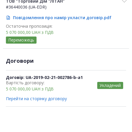
ТОВ "Торговий Дім "ЛІТАН"
#36440036 (UA-EDR)
Повідомлення про намір укласти договір.pdf
description
Остаточна пропозиція:
5 070 000,00
UAH
з ПДВ
Переможець
Договори
Договір: UA-2019-02-21-002786-b-a1
Вартість договору:
Укладений
5 070 000,00
UAH
з ПДВ
Перейти на сторінку договору