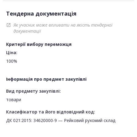
Тендерна документація
Як учасник може впливати на якість тендерної
open_in_new
документації
Критерії вибору переможця
Ціна:
100%
Інформація про предмет закупівлі
Вид предмету закупівлі:
товари
Класифікатор та його відповідний код:
ДК 021:2015: 34620000-9 — Рейковий рухомий склад