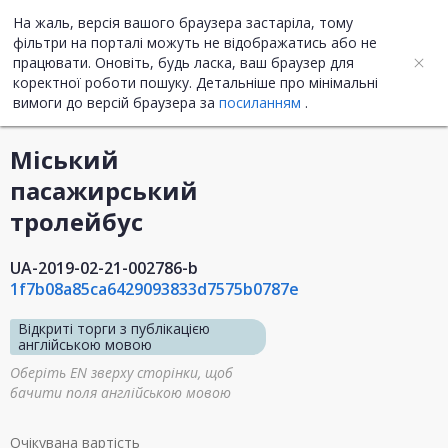
На жаль, версія вашого браузера застаріла, тому
UA
ENG
фільтри на порталі можуть не відображатись або не
працювати. Оновіть, будь ласка, ваш браузер для
коректної роботи пошуку. Детальніше про мінімальні
Інформація про закупівлю
вимоги до версій браузера за
посиланням
.
Міський
пасажирський
тролейбус
UA-2019-02-21-002786-b
1f7b08a85ca6429093833d7575b0787e
Відкриті торги з публікацією
англійською мовою
Оберіть EN зверху сторінки, щоб
бачити поля англійською мовою
Очікувана вартість