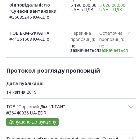
відповідальністю
5 190 000,00
5 086 000,00
UAH
з ПДВ
UAH
з ПДВ
"Сучасні вантажівки"
#36085246 (UA-EDR)
ТОВ БКМ-УКРАЇНА
Первинна
Остаточна
#41361608 (UA-EDR)
пропозиція:
пропозиція:
не
не
зазначається
зазначається
Протокол розгляду пропозицій
Дата публікації:
14 квітня 2019
ТОВ "Торговий Дім "ЛІТАН"
#36440036 UA-EDR
Допущено до аукціону
Товариство з обмеженою відповідальністю "Сучасні