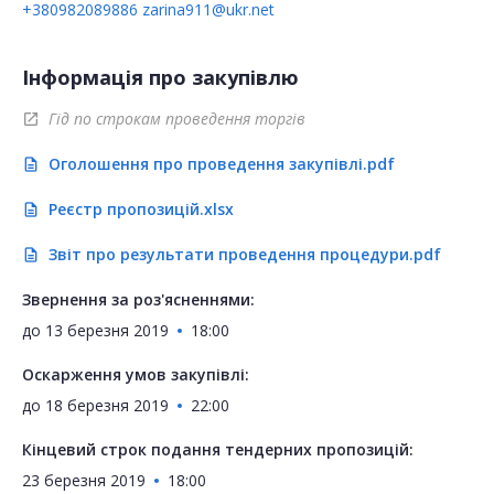
+380982089886
zarina911@ukr.net
Інформація про закупівлю
Гід по строкам проведення торгів
open_in_new
Оголошення про проведення закупівлі.pdf
description
Реєстр пропозицій.xlsx
description
Звіт про результати проведення процедури.pdf
description
Звернення за роз'ясненнями:
до
13 березня 2019
18:00
Оскарження умов закупівлі:
до
18 березня 2019
22:00
Кінцевий строк подання тендерних пропозицій:
23 березня 2019
18:00