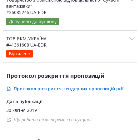
вантажівки"
#36085246 UA-EDR
Допущено до аукціону
ТОВ БКМ-УКРАЇНА
#41361608 UA-EDR
Відхилено
Протокол розкриття пропозицій
Протокол розкриття тендерних пропозицій.pdf
description
Дата публікації
30 квітня 2019
Що робити після перемоги в аукціоні
open_in_new