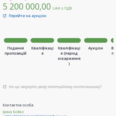
5 200 000,00
UAH
з ПДВ
Перейти на аукціон
open_in_new
Подання
Кваліфікаці
Кваліфікаці
Аукціон
Ви
пропозицій
я
я (період
п
оскарження
)
На що звернути увагу потенційному постачальнику?
open_in_new
Контактна особа
Ірина Бойко