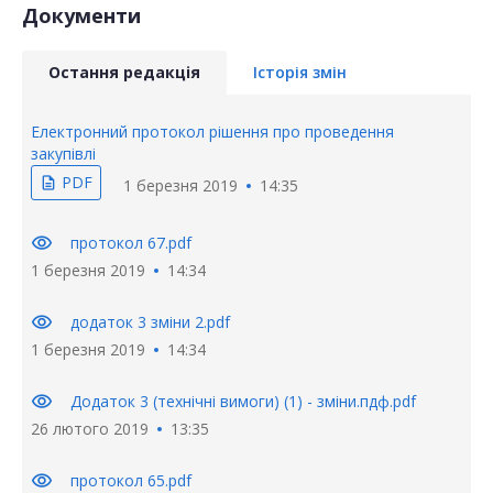
Документи
Остання редакція
Історія змін
Електронний протокол рішення про проведення
закупівлі
PDF
description
1 березня 2019
14:35
visibility
протокол 67.pdf
1 березня 2019
14:34
visibility
додаток 3 зміни 2.pdf
1 березня 2019
14:34
visibility
Додаток 3 (технічні вимоги) (1) - зміни.пдф.pdf
26 лютого 2019
13:35
visibility
протокол 65.pdf