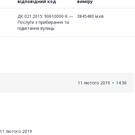
відповідний код
виміру
ДК 021:2015: 90610000-6 —
3845480 м.кв
Послуги з прибирання та
підмітання вулиць
11 лютого 2019
14:36
11 лютого 2019