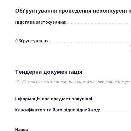
Обґрунтування проведення неконкурентно
Підстава застосування:
Обґрунтування:
Тендерна документація
Як учасник може впливати на якість тендерної докум
open_in_new
Інформація про предмет закупівлі
Класифікатор та його відповідний код:
Назва