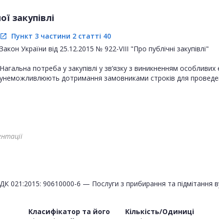
ї закупівлі
Пункт 3 частини 2 статті 40
open_in_new
Закон України від 25.12.2015 № 922-VIII "Про публічні закупівлі"
Нагальна потреба у закупівлі у зв’язку з виникненням особливих
унеможливлюють дотримання замовниками строків для проведе
ентації
ДК 021:2015: 90610000-6 — Послуги з прибирання та підмітання 
Класифікатор та його
Кількість/Одиниці