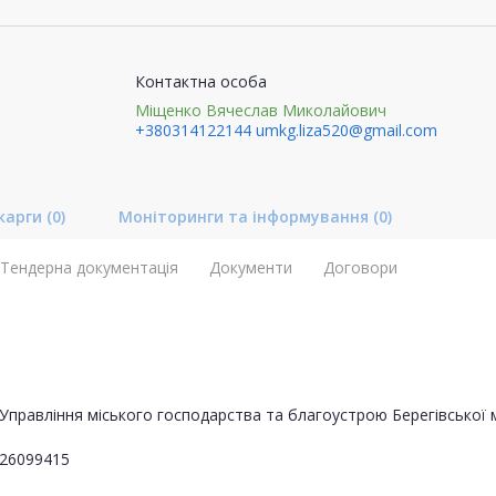
Контактна особа
Міщенко Вячеслав Миколайович
+380314122144
umkg.liza520@gmail.com
карги
(0)
Моніторинги та інформування
(0)
Тендерна документація
Документи
Договори
Управління міського господарства та благоустрою Берегівської м
26099415