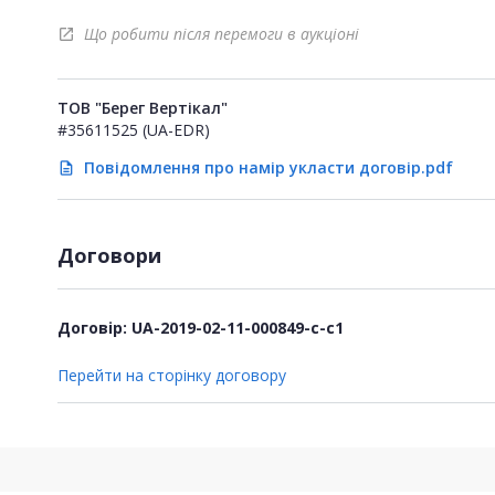
Що робити після перемоги в аукціоні
open_in_new
ТОВ "Берег Вертікал"
#35611525 (UA-EDR)
Повідомлення про намір укласти договір.pdf
description
Договори
Договір: UA-2019-02-11-000849-c-c1
Перейти на сторінку договору