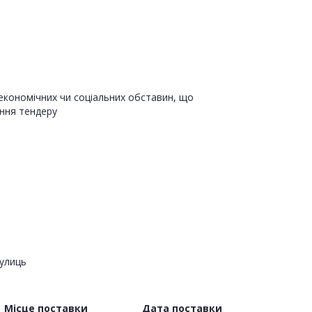
 економічних чи соціальних обставин, що
ння тендеру
вулиць
Місце поставки
Дата поставки