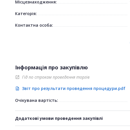
Місцезнаходження:
Категорія:
Контактна особа:
Інформація про закупівлю
Гід по строкам проведення торгів
open_in_new
Звіт про результати проведення процедури.pdf
description
Очікувана вартість:
Додаткові умови проведення закупівлі