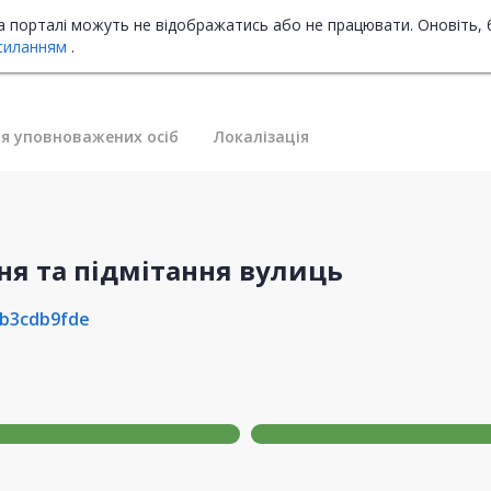
на порталі можуть не відображатись або не працювати. Оновіть, 
силанням
.
я уповноважених осіб
Локалізація
ння та підмітання вулиць
b3cdb9fde