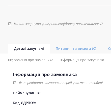
На що звернути увагу потенційному постачальнику?
open_in_new
Деталі закупівлі
Питання та вимоги
(0)
С
Інформація про замовника
Інформація про закупівлю
Інформація про замовника
Як перевірити замовника перед участю в тендері
open_in_new
Найменування:
Код ЄДРПОУ: