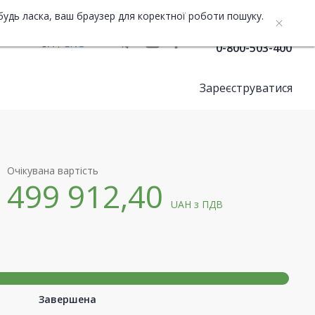
будь ласка, ваш браузер для коректної роботи пошуку.
Служба підтримки
UA
ENG
0-800-503-400
Зареєструватися
Очікувана вартість
499 912,40
UAH
з ПДВ
Завершена