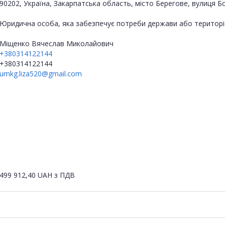
90202, Україна, Закарпатська область, місто Берегове, вулиця Б
Юридична особа, яка забезпечує потреби держави або територі
Міщенко Вячеслав Миколайович
+380314122144
+380314122144
umkg.liza520@gmail.com
499 912,40
UAH
з ПДВ