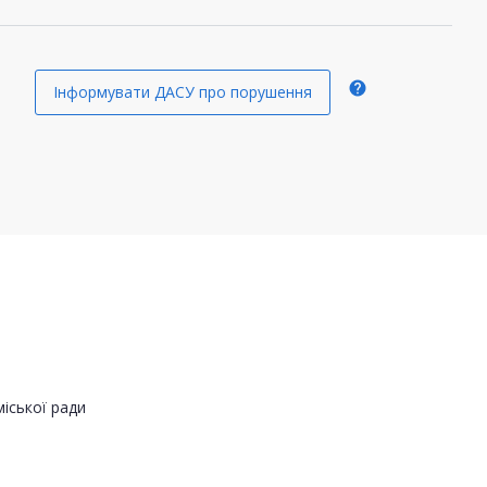
help
Інформувати ДАСУ про порушення
іської ради