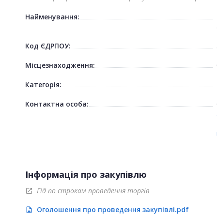
Найменування:
Код ЄДРПОУ:
Місцезнаходження:
Категорія:
Контактна особа:
Інформація про закупівлю
Гід по строкам проведення торгів
open_in_new
Оголошення про проведення закупівлі.pdf
description