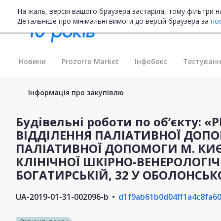
На жаль, версія вашого браузера застаріла, тому фільтри 
Детальніше про мінімальні вимоги до версій браузера за
по
Новини
Prozorro Market
Інфобокс
Тестуванн
Інформація про закупівлю
Будівельні роботи по об’єкту:
ВІДДІЛЕННЯ ПАЛІАТИВНОЇ ДОП
ПАЛІАТИВНОЇ ДОПОМОГИ М. КИЄ
КЛІНІЧНОЇ ШКІРНО-ВЕНЕРОЛОГІЧН
БОГАТИРСЬКІЙ, 32 У ОБОЛОНСЬ
UA-2019-01-31-002096-b
d1f9ab61b0d04ff1a4c8fa6