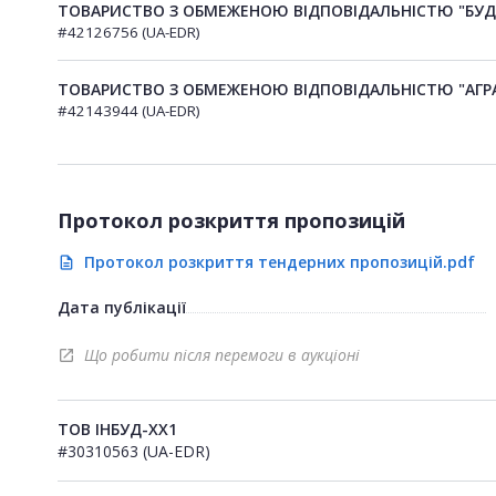
ТОВАРИСТВО З ОБМЕЖЕНОЮ ВІДПОВІДАЛЬНІСТЮ "БУДІ
#42126756 (UA-EDR)
ТОВАРИСТВО З ОБМЕЖЕНОЮ ВІДПОВІДАЛЬНІСТЮ "АГР
#42143944 (UA-EDR)
Протокол розкриття пропозицій
Протокол розкриття тендерних пропозицій.pdf
description
Дата публікації
Що робити після перемоги в аукціоні
open_in_new
ТОВ ІНБУД-ХХ1
#30310563 (UA-EDR)