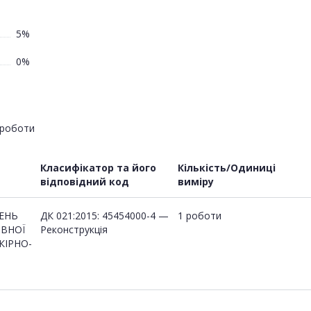
5%
0%
роботи
Класифікатор та його
Кількість/Одиниці
відповідний код
виміру
ЩЕНЬ
ДК 021:2015: 45454000-4 —
1 роботи
ИВНОЇ
Реконструкція
КІРНО-