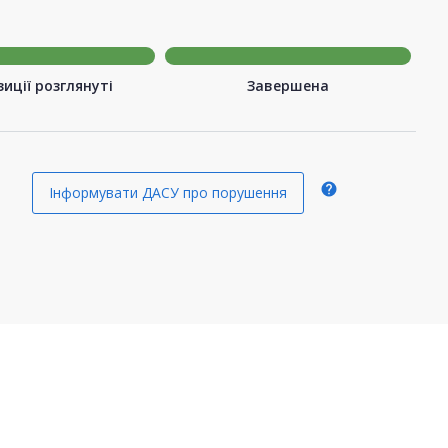
иції розглянуті
Завершена
help
Інформувати ДАСУ про порушення