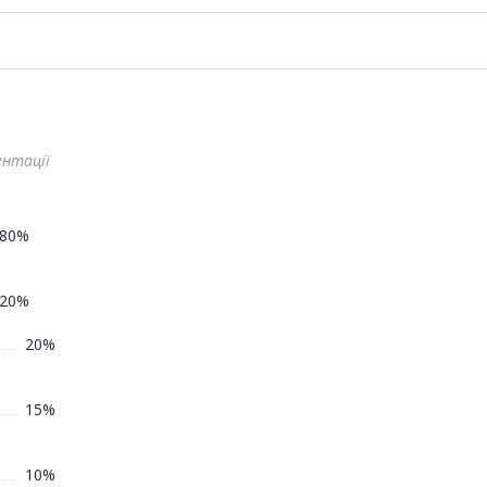
ентації
80%
20%
20%
15%
10%