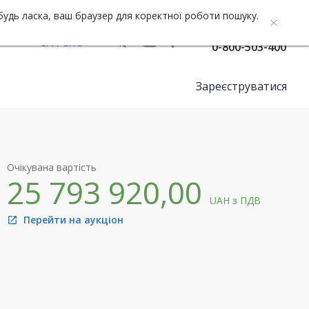
будь ласка, ваш браузер для коректної роботи пошуку.
Служба підтримки
UA
ENG
0-800-503-400
Зареєструватися
Очікувана вартість
25 793 920,00
UAH
з ПДВ
Перейти на аукціон
open_in_new