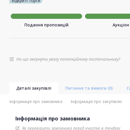
Відкриті торги
Подання пропозицій
Аукціон
На що звернути увагу потенційному постачальнику?
open_in_new
Деталі закупівлі
Питання та вимоги
(0)
С
Інформація про замовника
Інформація про закупівлю
Інформація про замовника
Як перевірити замовника перед участю в тендері
open_in_new