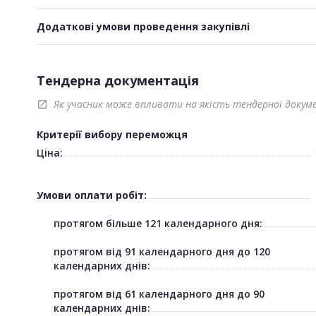
Додаткові умови проведення закупівлі
Тендерна документація
Як учасник може впливати на якість тендерної докум
open_in_new
Критерії вибору переможця
Ціна:
Умови оплати робіт:
протягом більше 121 календарного дня:
протягом від 91 календарного дня до 120
календарних днів:
протягом від 61 календарного дня до 90
календарних днів: