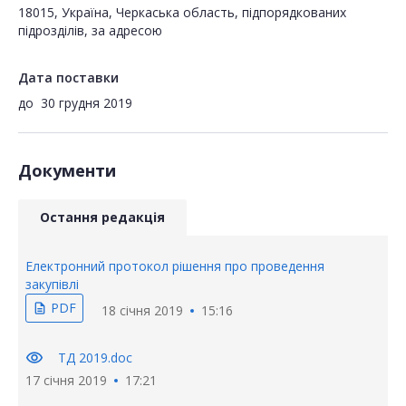
18015, Україна, Черкаська область, підпорядкованих
підрозділів, за адресою
Дата поставки
до
30 грудня 2019
Документи
Остання редакція
Електронний протокол рішення про проведення
закупівлі
PDF
description
18 січня 2019
15:16
visibility
ТД 2019.doc
17 січня 2019
17:21