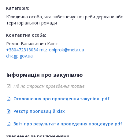
Категорія:
Юридична особа, яка забезпечує потреби держави або
територіальної громади
Контактна особа:
Роман Васильович Каюк
+380472313034
mtz_oblprok@meta.ua
chk.gp.gov.ua
Інформація про закупівлю
Гід по строкам проведення торгів
open_in_new
Оголошення про проведення закупівлі.pdf
description
Реєстр пропозицій.xlsx
description
Звіт про результати проведення процедури.pdf
description
Звернення за роз'ясненнями: