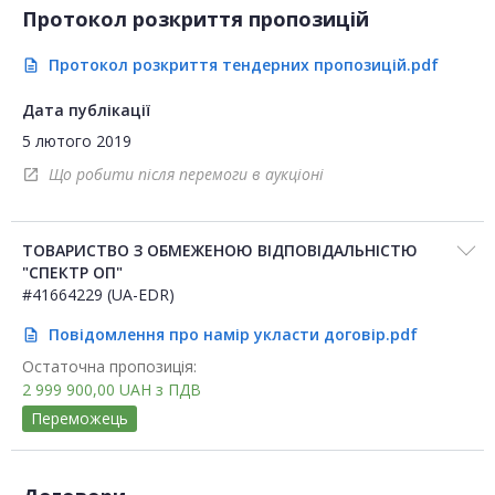
Протокол розкриття пропозицій
Протокол розкриття тендерних пропозицій.pdf
description
Дата публікації
5 лютого 2019
Що робити після перемоги в аукціоні
open_in_new
ТОВАРИСТВО З ОБМЕЖЕНОЮ ВІДПОВІДАЛЬНІСТЮ
"СПЕКТР ОП"
#41664229 (UA-EDR)
Повідомлення про намір укласти договір.pdf
description
Остаточна пропозиція:
2 999 900,00
UAH
з ПДВ
Переможець