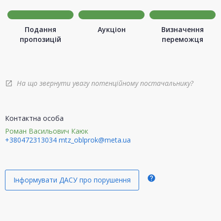
Подання
Аукціон
Визначення
пропозицій
переможця
На що звернути увагу потенційному постачальнику?
open_in_new
Контактна особа
Роман Васильович Каюк
+380472313034
mtz_oblprok@meta.ua
help
Інформувати ДАСУ про порушення