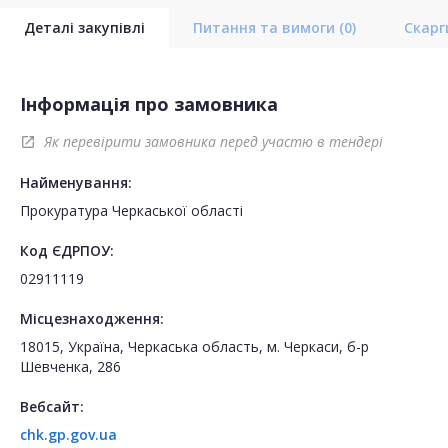
Деталі закупівлі
Питання та вимоги
(0)
Скар
Інформація про замовника
Як перевірити замовника перед участю в тендері
open_in_new
Найменування:
Прокуратура Черкаської області
Код ЄДРПОУ:
02911119
Місцезнаходження:
18015, Україна, Черкаська область, м. Черкаси, б-р
Шевченка, 286
Вебсайт:
chk.gp.gov.ua