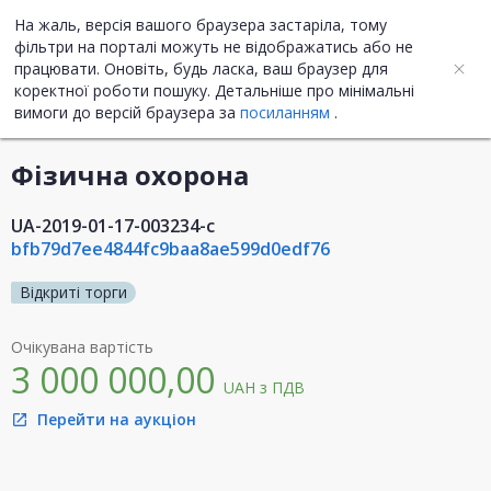
На жаль, версія вашого браузера застаріла, тому
UA
ENG
фільтри на порталі можуть не відображатись або не
працювати. Оновіть, будь ласка, ваш браузер для
коректної роботи пошуку. Детальніше про мінімальні
Інформація про закупівлю
вимоги до версій браузера за
посиланням
.
Фізична охорона
UA-2019-01-17-003234-c
bfb79d7ee4844fc9baa8ae599d0edf76
Відкриті торги
Очікувана вартість
3 000 000,00
UAH
з ПДВ
Перейти на аукціон
open_in_new