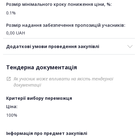
Розмір мінімального кроку пониження ціни, %:
0.1%
Розмір надання забезпечення пропозицій учасників:
0,00
UAH
Додаткові умови проведення закупівлі
Тендерна документація
Як учасник може впливати на якість тендерної
open_in_new
документації
Критерії вибору переможця
Ціна:
100%
Інформація про предмет закупівлі