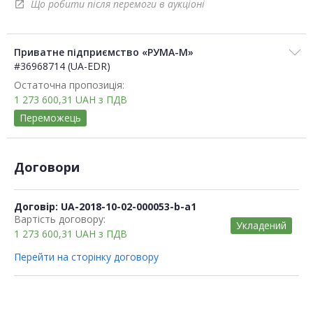
Що робити після перемоги в аукціоні
open_in_new
Приватне підприємство «РУМА-М»
#36968714 (UA-EDR)
Остаточна пропозиція:
1 273 600,31
UAH
з ПДВ
Переможець
Договори
Договір: UA-2018-10-02-000053-b-a1
Вартість договору:
Укладений
1 273 600,31
UAH
з ПДВ
Перейти на сторінку договору