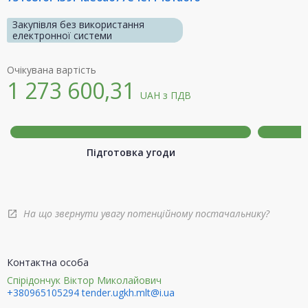
Закупівля без використання
електронної системи
Очікувана вартість
1 273 600,31
UAH
з ПДВ
Підготовка угоди
На що звернути увагу потенційному постачальнику?
open_in_new
Контактна особа
Спірідончук Віктор Миколайович
+380965105294
tender.ugkh.mlt@i.ua