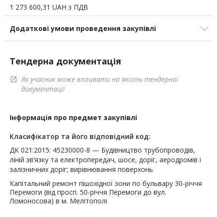
1 273 600,31
UAH
з ПДВ
Додаткові умови проведення закупівлі
Тендерна документація
Як учасник може впливати на якість тендерної
open_in_new
документації
Інформація про предмет закупівлі
Класифікатор та його відповідний код:
ДК 021:2015: 45230000-8 — Будівництво трубопроводів,
ліній зв’язку та електропередач, шосе, доріг, аеродромів і
залізничних доріг; вирівнювання поверхонь
Капітальний ремонт пішохідної зони по бульвару 30-річчя
Перемоги (від просп. 50-річчя Перемоги до вул.
Ломоносова) в м. Мелітополі