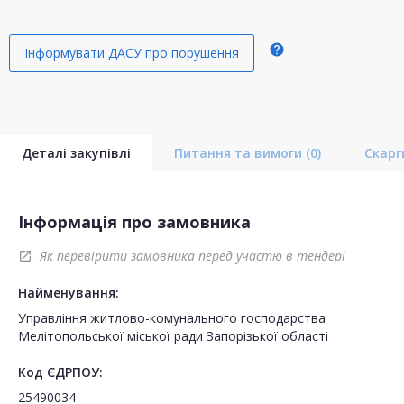
help
Інформувати ДАСУ про порушення
Деталі закупівлі
Питання та вимоги
(0)
Скар
Інформація про замовника
Як перевірити замовника перед участю в тендері
open_in_new
Найменування:
Управління житлово-комунального господарства
Мелітопольської міської ради Запорізької області
Код ЄДРПОУ:
25490034