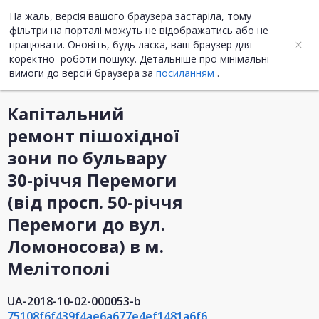
На жаль, версія вашого браузера застаріла, тому
UA
EN
фільтри на порталі можуть не відображатись або не
працювати. Оновіть, будь ласка, ваш браузер для
коректної роботи пошуку. Детальніше про мінімальні
Інформація про закупівлю
вимоги до версій браузера за
посиланням
.
Капітальний
ремонт пішохідної
зони по бульвару
30-річчя Перемоги
(від просп. 50-річчя
Перемоги до вул.
Ломоносова) в м.
Мелітополі
UA-2018-10-02-000053-b
75108f6f439f4ae6a677e4ef1481a6f6