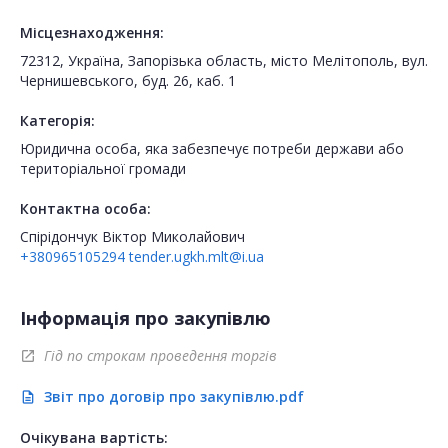
Місцезнаходження:
72312, Україна, Запорізька область, місто Мелітополь, вул.
Чернишевського, буд. 26, каб. 1
Категорія:
Юридична особа, яка забезпечує потреби держави або
територіальної громади
Контактна особа:
Спірідончук Віктор Миколайович
+380965105294
tender.ugkh.mlt@i.ua
Інформація про закупівлю
Гід по строкам проведення торгів
open_in_new
Звіт про договір про закупівлю.pdf
description
Очікувана вартість: