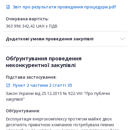
Звіт про результати проведення процедури.pdf
description
Очікувана вартість:
363 996 342,42
UAH
з ПДВ
Додаткові умови проведення закупівлі
Обґрунтування проведення
неконкурентної закупівлі
Підстава застосування:
Пункт 2 частини 2 статті 35
open_in_new
Закон України від 25.12.2015 № 922-VIII "Про публічні
закупівлі"
Обґрунтування:
Експлуатація енергокомплексу протягом майже двох
десятиліть приватною компанією потребувала певних