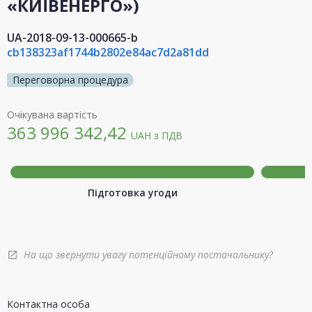
«КИЇВЕНЕРГО»)
UA-2018-09-13-000665-b
cb138323af1744b2802e84ac7d2a81dd
Переговорна процедура
Очікувана вартість
363 996 342,42
UAH
з ПДВ
Підготовка угоди
На що звернути увагу потенційному постачальнику?
open_in_new
Контактна особа