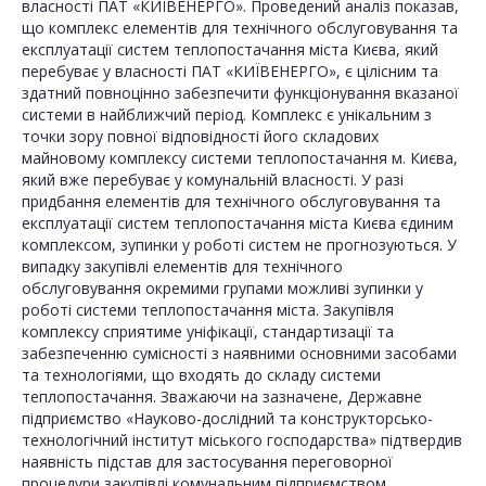
власності ПАТ «КИЇВЕНЕРГО». Проведений аналіз показав,
що комплекс елементів для технічного обслуговування та
експлуатації систем теплопостачання міста Києва, який
перебуває у власності ПАТ «КИЇВЕНЕРГО», є цілісним та
здатний повноцінно забезпечити функціонування вказаної
системи в найближчий період. Комплекс є унікальним з
точки зору повної відповідності його складових
майновому комплексу системи теплопостачання м. Києва,
який вже перебуває у комунальній власності. У разі
придбання елементів для технічного обслуговування та
експлуатації систем теплопостачання міста Києва єдиним
комплексом, зупинки у роботі систем не прогнозуються. У
випадку закупівлі елементів для технічного
обслуговування окремими групами можливі зупинки у
роботі системи теплопостачання міста. Закупівля
комплексу сприятиме уніфікації, стандартизації та
забезпеченню сумісності з наявними основними засобами
та технологіями, що входять до складу системи
теплопостачання. Зважаючи на зазначене, Державне
підприємство «Науково-дослідний та конструкторсько-
технологічний інститут міського господарства» підтвердив
наявність підстав для застосування переговорної
процедури закупівлі комунальним підприємством