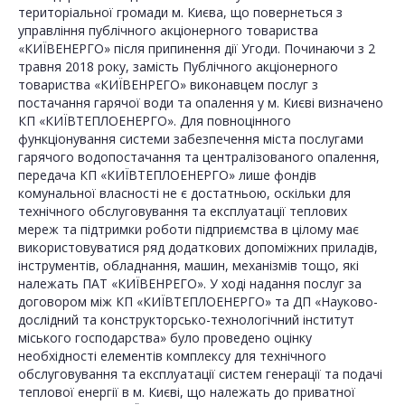
територіальної громади м. Києва, що повернеться з
управління публічного акціонерного товариства
«КИЇВЕНЕРГО» після припинення дії Угоди. Починаючи з 2
травня 2018 року, замість Публічного акціонерного
товариства «КИЇВЕНРЕГО» виконавцем послуг з
постачання гарячої води та опалення у м. Києві визначено
КП «КИЇВТЕПЛОЕНЕРГО». Для повноцінного
функціонування системи забезпечення міста послугами
гарячого водопостачання та централізованого опалення,
передача КП «КИЇВТЕПЛОЕНЕРГО» лише фондів
комунальної власності не є достатньою, оскільки для
технічного обслуговування та експлуатації теплових
мереж та підтримки роботи підприємства в цілому має
використовуватися ряд додаткових допоміжних приладів,
інструментів, обладнання, машин, механізмів тощо, які
належать ПАТ «КИЇВЕНРЕГО». У ході надання послуг за
договором між КП «КИЇВТЕПЛОЕНЕРГО» та ДП «Науково-
дослідний та конструкторсько-технологічний інститут
міського господарства» було проведено оцінку
необхідності елементів комплексу для технічного
обслуговування та експлуатації систем генерації та подачі
теплової енергії в м. Києві, що належать до приватної