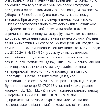
операційних та капітальних вкладень для підтримки його
робочого стану, у зв’язку з чим комплекс інтегрував у
себе, окрім об’єктів комунальної власності, також засоби
(оборотні й необоротні), що належать приватному
власнику. При цьому, теплоенергетичний комплекс м.
Києва є взаємопов’язаною системою активів незалежно
від форми власності майна, зупинка роботи якого
спричинить техногенну катастрофу, яка може призвести
до розбалансування усього енергетичного ринку України
та інших негативних незворотних процесів. Дія Угоди з ПАТ
«КИЇВЕНЕРГО» припинена Рішенням Київської міської ради
від 28.07.2016 № 854/854, у зв’язку з чим розпочався
масштабний процес повернення в управління місту
зазначеного комплексу. Однак, Рішенням Київської міської
ради від 24.04.2018 № 517/4581, для забезпечення
неперервності технологічного процесу та з метою
недопущення позаштатних ситуацій під час
опалювального сезону 2018/2019 років, термін дії Угоди
було подовжено до 31.07.2018 у частині користування
майном ТЕЦ №5, ТЕЦ №6 та сміттєспалювального заводу
«Енергія». КП «КИЇВТЕПЛОЕНЕРГО» визнано
підприємством, за яким закріплюватиметься на праві
господарського відання майно комунальної власності