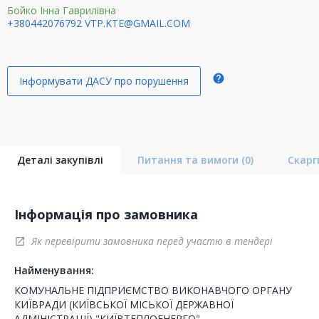
Бойко Інна Гаврилівна
+380442076792
VTP.KTE@GMAIL.COM
help
Інформувати ДАСУ про порушення
Деталі закупівлі
Питання та вимоги
(0)
Скар
Інформація про замовника
Як перевірити замовника перед участю в тендері
open_in_new
Найменування:
КОМУНАЛЬНЕ ПІДПРИЄМСТВО ВИКОНАВЧОГО ОРГАНУ
КИЇВРАДИ (КИЇВСЬКОЇ МІСЬКОЇ ДЕРЖАВНОЇ
АДМІНІСТРАЦІЇ) "КИЇВТЕПЛОЕНЕРГО"