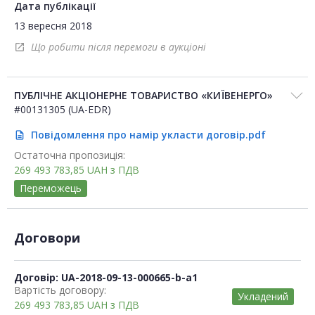
Дата публікації
13 вересня 2018
Що робити після перемоги в аукціоні
open_in_new
ПУБЛІЧНЕ АКЦІОНЕРНЕ ТОВАРИСТВО «КИЇВЕНЕРГО»
#00131305 (UA-EDR)
Повідомлення про намір укласти договір.pdf
description
Остаточна пропозиція:
269 493 783,85
UAH
з ПДВ
Переможець
Договори
Договір: UA-2018-09-13-000665-b-a1
Вартість договору:
Укладений
269 493 783,85
UAH
з ПДВ