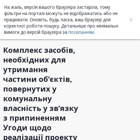
На жаль, версія вашого браузера застаріла, тому
UA
ENG
фільтри на порталі можуть не відображатись або не
працювати. Оновіть, будь ласка, ваш браузер для
коректної роботи пошуку. Детальніше про мінімальні
Інформація про закупівлю
вимоги до версій браузера за
посиланням
.
Комплекс засобів,
необхідних для
утримання
частини об’єктів,
повернутих у
комунальну
власність у зв’язку
з припиненням
Угоди щодо
реалізації проекту