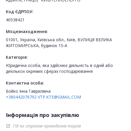
Код ЄДРПОУ:
40538421
Місцезнаходження:
01001, Україна, Київська обл., Київ, ВУЛИЦЯ ВЕЛИКА
ЖИТОМИРСЬКА, будинок 15-А
Категорія:
Юридична особа, яка здійснює діяльність в одній або
декількох окремих сферах господарювання
Контактна особа:
Бойко Інна Гаврилівна
+380442076792
VTP.KTE@GMAIL.COM
Інформація про закупівлю
Гід по строкам проведення торгів
open_in_new