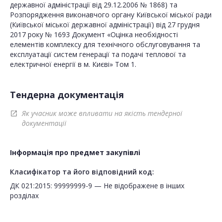
державної адміністрації від 29.12.2006 № 1868) та
Розпорядження виконавчого органу Київської міської ради
(Київської міської державної адміністрації) від 27 грудня
2017 року № 1693 Документ «Оцінка необхідності
елементів комплексу для технічного обслуговування та
експлуатації систем генерації та подачі теплової та
електричної енергії в м. Києві» Том 1.
Тендерна документація
Як учасник може впливати на якість тендерної
open_in_new
документації
Інформація про предмет закупівлі
Класифікатор та його відповідний код:
ДК 021:2015: 99999999-9 — Не відображене в інших
розділах