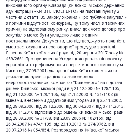
виконавчого органу Київради (Київської міської державної
адміністрації) «КИЇВТЕПЛОЕНЕРГО» на підставі пункту 2
частини 2 статті 35 Закону України «Про публічні закупівлі»
з причини відсутності конкуренції (у тому числі з технічних
причин) на відповідному ринку, внаслідок чого договір про
закупівлю може бути укладено лише з одним
постачальником. Документи, що підтверджують наявність
умов застосування переговорної процедури закупівлі.
Рішення Київської міської ради від 20 червня 2017 року №
439/2661 Про припинення Угоди щодо реалізації проекту
управління та реформування енергетичного комплексу м.
Києва від 27.09.2001, укладеної між Київською міською
державною адміністрацією та акціонерною
енергопостачальною компанією "Київенерго" на підставі
рішень Київської міської ради від 21.12.2000 № 128/1105,
від 21.12.2000 № 129/1106, від 21.12.2000 № 131/1108 (зі
змінами, внесеними додатковими угодами від 25.11.2002,
від 28.09.2006, від 29.12.2006, від 30.04.2007, від 07.11.2013,
від 30.11.2016 відповідно до рішень Київської міської ради
від 28.09.2006 № 31/88, від 28.09.2006 № 102/159, від
26.04.2007 № 474/1135, від 23.10.2013 № 274/9762, від
28.07.2016 № 854/854. Розпорядження Київської міської