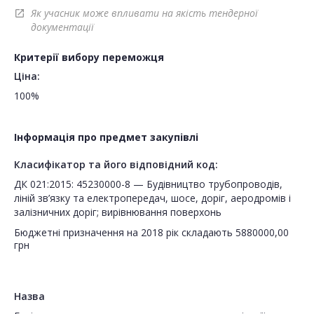
Як учасник може впливати на якість тендерної
open_in_new
документації
Критерії вибору переможця
Ціна:
100%
Інформація про предмет закупівлі
Класифікатор та його відповідний код:
ДК 021:2015: 45230000-8 — Будівництво трубопроводів,
ліній зв’язку та електропередач, шосе, доріг, аеродромів і
залізничних доріг; вирівнювання поверхонь
Бюджетні призначення на 2018 рік складають 5880000,00
грн
Назва