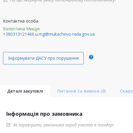
open_in_new
Контактна особа
Валентина Мищук
+380313121466
u.mg@mukachevo-rada.gov.ua
help
Інформувати ДАСУ про порушення
Деталі закупівлі
Питання та вимоги
(0)
Скар
Інформація про замовника
Як перевірити замовника перед участю в тендері
open_in_new