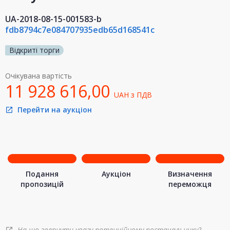
UA-2018-08-15-001583-b
fdb8794c7e084707935edb65d168541c
Відкриті торги
Очікувана вартість
11 928 616,00
UAH
з ПДВ
Перейти на аукціон
open_in_new
Подання
Аукціон
Визначення
пропозицій
переможця
На що звернути увагу потенційному постачальнику?