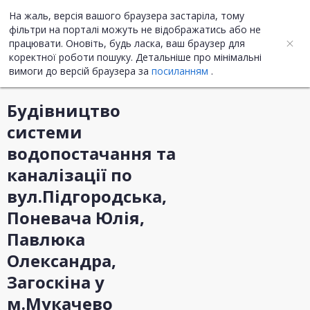
На жаль, версія вашого браузера застаріла, тому
UA
ENG
фільтри на порталі можуть не відображатись або не
працювати. Оновіть, будь ласка, ваш браузер для
коректної роботи пошуку. Детальніше про мінімальні
Інформація про закупівлю
вимоги до версій браузера за
посиланням
.
Будівництво
системи
водопостачання та
каналізації по
вул.Підгородська,
Поневача Юлія,
Павлюка
Олександра,
Загоскіна у
м.Мукачево