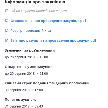
Інформація про закупівлю
Гід по строкам проведення торгів
open_in_new
Оголошення про проведення закупівлі.pdf
description
Реєстр пропозицій.xlsx
description
Звіт про результати проведення процедури.pdf
description
Звернення за роз'ясненнями:
до
20 серпня 2018
16:00
Оскарження умов закупівлі:
до
25 серпня 2018
21:00
Кінцевий строк подання тендерних пропозицій:
30 серпня 2018
16:00
Початок аукціону:
31 серпня 2018
08:43