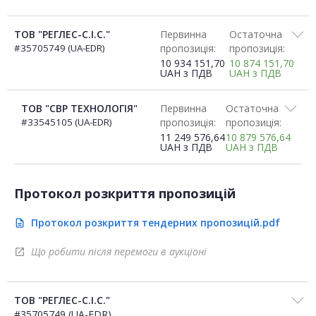
ТОВ "РЕГЛЕС-С.І.С."
Первинна
Остаточна
#35705749 (UA-EDR)
пропозиція:
пропозиція:
10 934 151,70
10 874 151,70
UAH
з ПДВ
UAH
з ПДВ
ТОВ "СВР ТЕХНОЛОГІЯ"
Первинна
Остаточна
#33545105 (UA-EDR)
пропозиція:
пропозиція:
11 249 576,64
10 879 576,64
UAH
з ПДВ
UAH
з ПДВ
Протокол розкриття пропозицій
Протокол розкриття тендерних пропозицій.pdf
description
Що робити після перемоги в аукціоні
open_in_new
ТОВ "РЕГЛЕС-С.І.С."
#35705749 (UA-EDR)