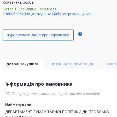
Контактна особа
Наталія Олексіївна Гомзякова
+380964362090
gomzyakova@dhp.dniprorada.gov.ua
help
Інформувати ДАСУ про порушення
Деталі закупівлі
Питання та вимоги
(0)
Скар
Інформація про замовника
Як перевірити замовника перед участю в тендері
open_in_new
Найменування:
ДЕПАРТАМЕНТ ГУМАНІТАРНОЇ ПОЛІТИКИ ДНІПРОВСЬКОЇ
МІСЬКОЇ РАДИ