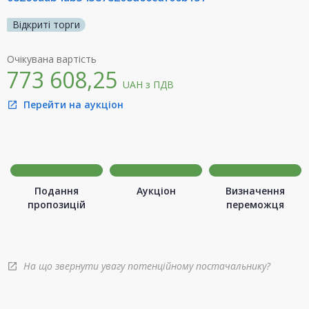
Відкриті торги
Очікувана вартість
773 608,25
UAH
з ПДВ
Перейти на аукціон
open_in_new
Подання
Аукціон
Визначення
пропозицій
переможця
На що звернути увагу потенційному постачальнику?
open_in_new