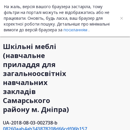
На жаль, версія вашого браузера застаріла, тому
UA
ENG
фільтри на порталі можуть не відображатись або не
працювати. Оновіть, будь ласка, ваш браузер для
коректної роботи пошуку. Детальніше про мінімальні
Інформація про закупівлю
вимоги до версій браузера за
посиланням
.
Шкільні меблі
(навчальне
приладдя для
загальноосвітніх
навчальних
закладів
Самарського
району м. Дніпра)
UA-2018-08-03-002738-b
08260aab4ab343878208d66cdf06b157