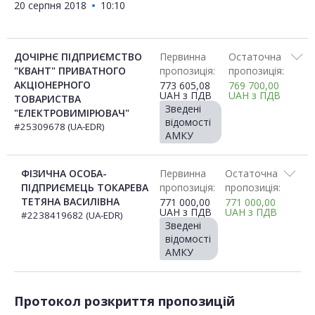
20 серпня 2018
10:10
ДОЧІРНЄ ПІДПРИЄМСТВО
Первинна
Остаточна
"КВАНТ" ПРИВАТНОГО
пропозиція:
пропозиція:
АКЦІОНЕРНОГО
773 605,08
769 700,00
UAH
з ПДВ
UAH
з ПДВ
ТОВАРИСТВА
Зведені
"ЕЛЕКТРОВИМІРЮВАЧ"
відомості
#25309678 (UA-EDR)
АМКУ
ФІЗИЧНА ОСОБА-
Первинна
Остаточна
ПІДПРИЄМЕЦЬ ТОКАРЕВА
пропозиція:
пропозиція:
ТЕТЯНА ВАСИЛІВНА
771 000,00
771 000,00
UAH
з ПДВ
UAH
з ПДВ
#2238419682 (UA-EDR)
Зведені
відомості
АМКУ
Протокол розкриття пропозицій