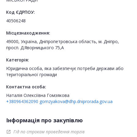
Код ЄДРПОУ:
40506248
Місцезнаходження:
49000, Україна, Дніпропетровська область, м. Дніпро,
просп. Д.Яворницького 75,А
Категорія:
Юридична особа, яка забезпечує потреби держави або
територіальної громади
Контактна особа:
Наталія Олексіївна Гомзякова
+380964362090
gomzyakova@dhp.dniprorada.gov.ua
Інформація про закупівлю
Гід по строкам проведення торгів
open_in_new