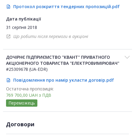
Протокол розкриття тендерних пропозицій.pdf
description
Дата публікації
31 серпня 2018
Що робити після перемоги в аукціоні
open_in_new
ДОЧІРНЄ ПІДПРИЄМСТВО "КВАНТ" ПРИВАТНОГО
АКЦІОНЕРНОГО ТОВАРИСТВА "ЕЛЕКТРОВИМІРЮВАЧ"
#25309678 (UA-EDR)
Повідомлення про намір укласти договір.pdf
description
Остаточна пропозиція:
769 700,00
UAH
з ПДВ
Переможець
Договори