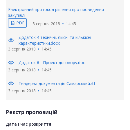
Електронний протокол рішення про проведення
закупівлі
PDF
description
3 серпня 2018
14:45
Додаток 4 технічні, якісні та кількісні
visibility
характеристики.docx
3 серпня 2018
14:45
visibility
Додаток 6 - Проект договору.doc
3 серпня 2018
14:45
visibility
Тендерна документація Самарський.rtf
3 серпня 2018
14:45
Реєстр пропозицій
Дата і час розкриття