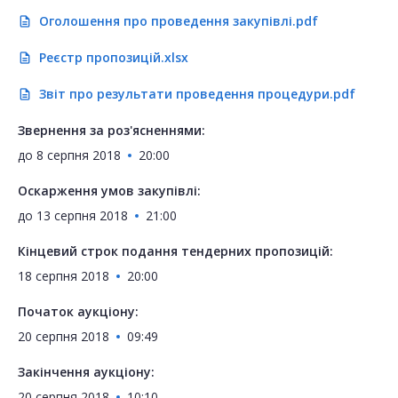
Оголошення про проведення закупівлі.pdf
description
Реєстр пропозицій.xlsx
description
Звіт про результати проведення процедури.pdf
description
Звернення за роз'ясненнями:
до
8 серпня 2018
20:00
Оскарження умов закупівлі:
до
13 серпня 2018
21:00
Кінцевий строк подання тендерних пропозицій:
18 серпня 2018
20:00
Початок аукціону:
20 серпня 2018
09:49
Закінчення аукціону:
20 серпня 2018
10:10