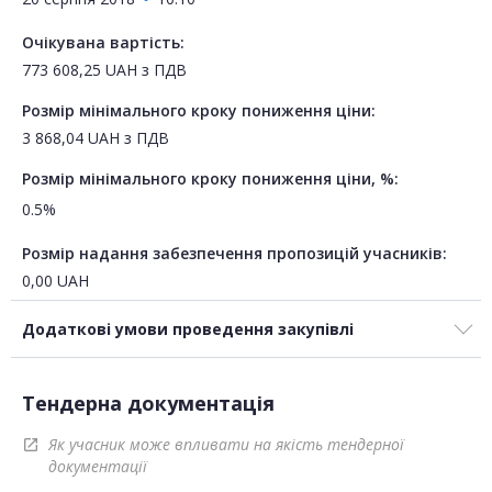
Очікувана вартість:
773 608,25
UAH
з ПДВ
Розмір мінімального кроку пониження ціни:
3 868,04
UAH
з ПДВ
Розмір мінімального кроку пониження ціни, %:
0.5%
Розмір надання забезпечення пропозицій учасників:
0,00
UAH
Додаткові умови проведення закупівлі
Тендерна документація
Як учасник може впливати на якість тендерної
open_in_new
документації