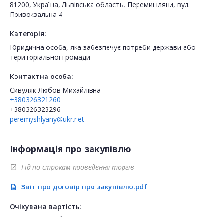
81200, Україна, Львівська область, Перемишляни, вул.
Привокзальна 4
Категорія:
Юридична особа, яка забезпечує потреби держави або
територіальної громади
Контактна особа:
Сивуляк Любов Михайлівна
+380326321260
+380326323296
peremyshlyany@ukr.net
Інформація про закупівлю
Гід по строкам проведення торгів
open_in_new
Звіт про договір про закупівлю.pdf
description
Очікувана вартість: