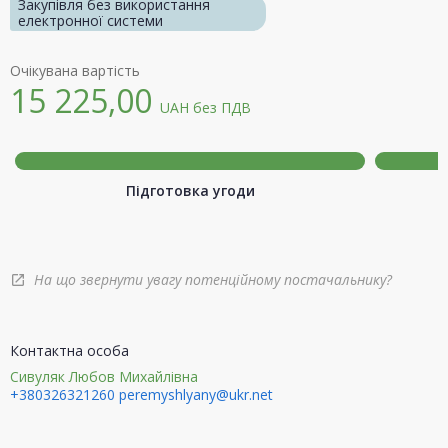
Закупівля без використання
електронної системи
Очікувана вартість
15 225,00
UAH
без ПДВ
Підготовка угоди
На що звернути увагу потенційному постачальнику?
open_in_new
Контактна особа
Сивуляк Любов Михайлівна
+380326321260
peremyshlyany@ukr.net