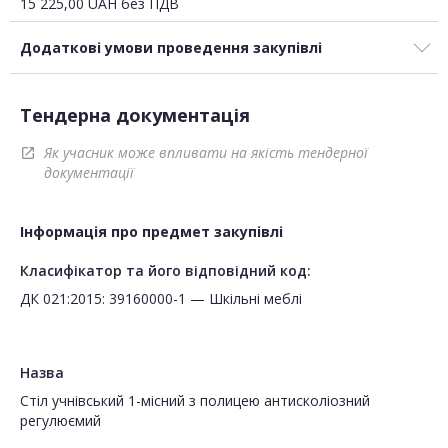
15 225,00
UAH
без ПДВ
Додаткові умови проведення закупівлі
Тендерна документація
Як учасник може впливати на якість тендерної
open_in_new
документації
Інформація про предмет закупівлі
Класифікатор та його відповідний код:
ДК 021:2015: 39160000-1 — Шкільні меблі
Назва
Стіл учнівський 1-місний з полицею антисколіозний
регулюємий