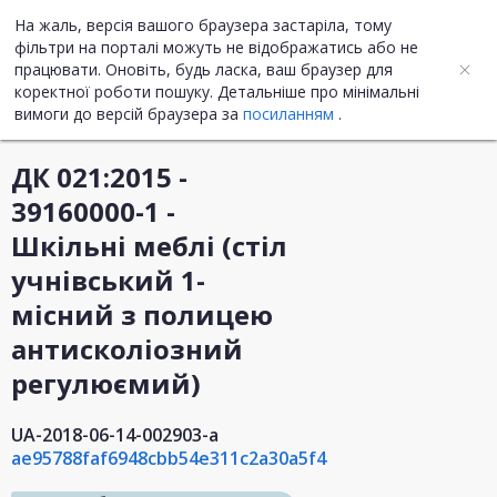
На жаль, версія вашого браузера застаріла, тому
UA
ENG
фільтри на порталі можуть не відображатись або не
працювати. Оновіть, будь ласка, ваш браузер для
коректної роботи пошуку. Детальніше про мінімальні
Інформація про закупівлю
вимоги до версій браузера за
посиланням
.
ДК 021:2015 -
39160000-1 -
Шкільні меблі (стіл
учнівський 1-
місний з полицею
антисколіозний
регулюємий)
UA-2018-06-14-002903-a
ae95788faf6948cbb54e311c2a30a5f4