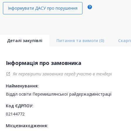
help
Інформувати ДАСУ про порушення
Деталі закупівлі
Питання та вимоги
(0)
Скар
Інформація про замовника
Як перевірити замовника перед участю в тендері
open_in_new
Найменування:
Відділ освіти Перемишлянської райдержадміністрації
Код ЄДРПОУ:
02144772
Місцезнаходження: