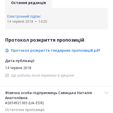
Остання редакція
Електронний підпис
14 червня 2018
14:20
Протокол розкриття пропозицій
Протокол розкриття тендерних пропозицій.pdf
description
Дата публікації
14 червня 2018
Що робити після перемоги в аукціоні
open_in_new
Фізична особа-підприємець Савицька Наталія
Анатоліївна
#2654921365 (UA-EDR)
Остаточна пропозиція: