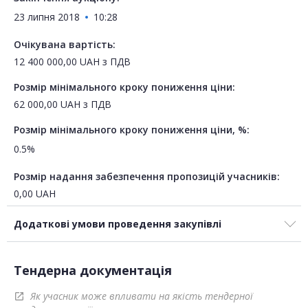
23 липня 2018
10:28
Очікувана вартість:
12 400 000,00
UAH
з ПДВ
Розмір мінімального кроку пониження ціни:
62 000,00
UAH
з ПДВ
Розмір мінімального кроку пониження ціни, %:
0.5%
Розмір надання забезпечення пропозицій учасників:
0,00
UAH
Додаткові умови проведення закупівлі
Тендерна документація
Як учасник може впливати на якість тендерної
open_in_new