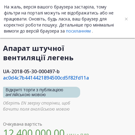
На жаль, версія вашого браузера застаріла, тому
UA
ENG
фільтри на порталі можуть не відображатись або не
працювати. Оновіть, будь ласка, ваш браузер для
коректної роботи пошуку. Детальніше про мінімальні
Інформація про закупівлю
вимоги до версій браузера за
посиланням
.
Апарат штучної
вентиляції легень
UA-2018-05-30-000497-b
ac0d4c7b4414421894500cd5f82fd11a
Відкриті торги з публікацією
англійською мовою
Оберіть EN зверху сторінки, щоб
бачити поля англійською мовою
Очікувана вартість
12 400 000,00