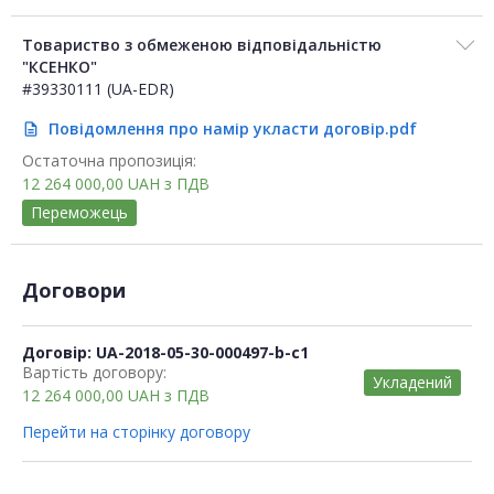
Товариство з обмеженою відповідальністю
"КСЕНКО"
#39330111 (UA-EDR)
Повідомлення про намір укласти договір.pdf
description
Остаточна пропозиція:
12 264 000,00
UAH
з ПДВ
Переможець
Договори
Договір: UA-2018-05-30-000497-b-c1
Вартість договору:
Укладений
12 264 000,00
UAH
з ПДВ
Перейти на сторінку договору