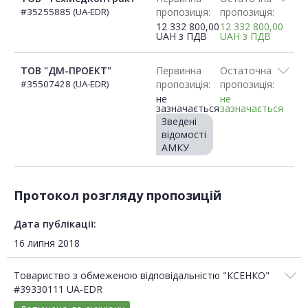
#35255885 (UA-EDR)
пропозиція:
пропозиція:
12 332 800,00
12 332 800,00
UAH
з ПДВ
UAH
з ПДВ
ТОВ "ДМ-ПРОЕКТ"
Первинна
Остаточна
#35507428 (UA-EDR)
пропозиція:
пропозиція:
не
не
зазначається
зазначається
Зведені
відомості
АМКУ
Протокол розгляду пропозицій
Дата публікації:
16 липня 2018
Товариство з обмеженою відповідальністю "КСЕНКО"
#39330111 UA-EDR