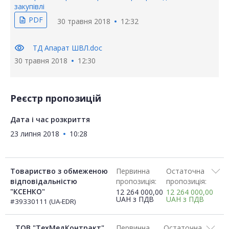
закупівлі
PDF
description
30 травня 2018
12:32
visibility
ТД Апарат ШВЛ.doc
30 травня 2018
12:30
Реєстр пропозицій
Дата і час розкриття
23 липня 2018
10:28
Товариство з обмеженою
Первинна
Остаточна
відповідальністю
пропозиція:
пропозиція:
"КСЕНКО"
12 264 000,00
12 264 000,00
UAH
з ПДВ
UAH
з ПДВ
#39330111 (UA-EDR)
ТОВ "ТехМедКонтракт"
Первинна
Остаточна