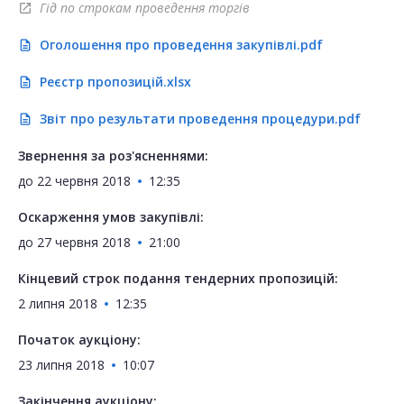
Гід по строкам проведення торгів
open_in_new
Оголошення про проведення закупівлі.pdf
description
Реєстр пропозицій.xlsx
description
Звіт про результати проведення процедури.pdf
description
Звернення за роз'ясненнями:
до
22 червня 2018
12:35
Оскарження умов закупівлі:
до
27 червня 2018
21:00
Кінцевий строк подання тендерних пропозицій:
2 липня 2018
12:35
Початок аукціону:
23 липня 2018
10:07
Закінчення аукціону: