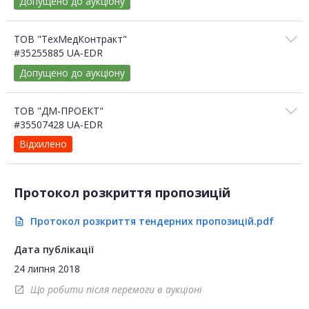
Допущено до аукціону
ТОВ "ТехМедКонтракт"
#35255885 UA-EDR
Допущено до аукціону
ТОВ "ДМ-ПРОЕКТ"
#35507428 UA-EDR
Відхилено
Протокол розкриття пропозицій
Протокол розкриття тендерних пропозицій.pdf
description
Дата публікації
24 липня 2018
Що робити після перемоги в аукціоні
open_in_new