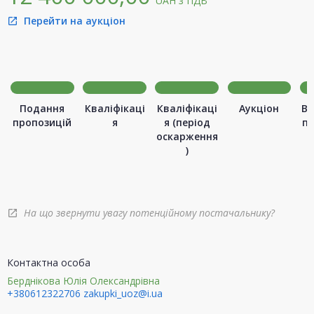
UAH
з ПДВ
Перейти на аукціон
open_in_new
Подання
Кваліфікаці
Кваліфікаці
Аукціон
Ви
пропозицій
я
я (період
п
оскарження
)
На що звернути увагу потенційному постачальнику?
open_in_new
Контактна особа
Берднікова Юлія Олександрівна
+380612322706
zakupki_uoz@i.ua