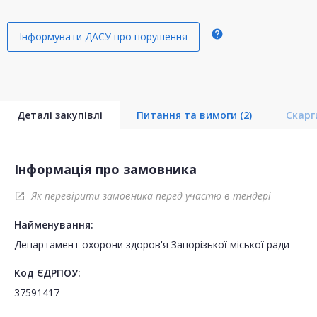
help
Інформувати ДАСУ про порушення
Деталі закупівлі
Питання та вимоги
(2)
Скар
Інформація про замовника
Як перевірити замовника перед участю в тендері
open_in_new
Найменування:
Департамент охорони здоров'я Запорізької міської ради
Код ЄДРПОУ:
37591417