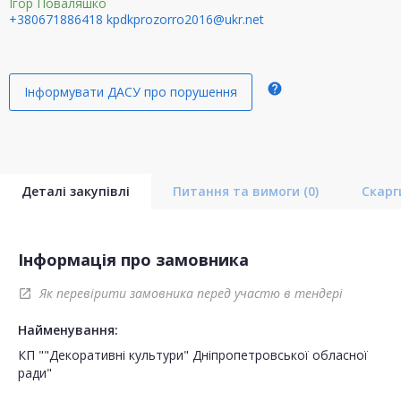
Ігор Поваляшко
+380671886418
kpdkprozorro2016@ukr.net
help
Інформувати ДАСУ про порушення
Деталі закупівлі
Питання та вимоги
(0)
Скар
Інформація про замовника
Як перевірити замовника перед участю в тендері
open_in_new
Найменування:
КП ""Декоративні культури" Дніпропетровської обласної
ради"