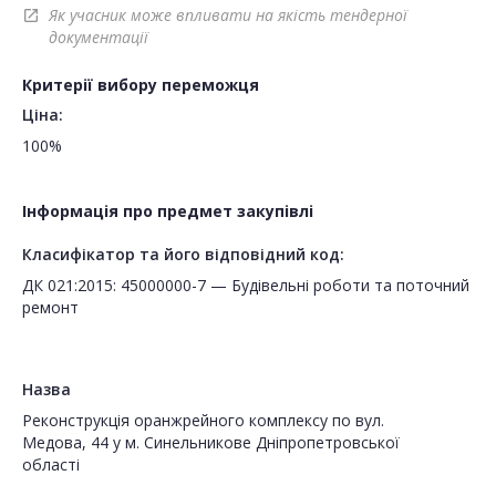
Як учасник може впливати на якість тендерної
open_in_new
документації
Критерії вибору переможця
Ціна:
100%
Інформація про предмет закупівлі
Класифікатор та його відповідний код:
ДК 021:2015: 45000000-7 — Будівельні роботи та поточний
ремонт
Назва
Реконструкція оранжрейного комплексу по вул.
Медова, 44 у м. Синельникове Дніпропетровської
області