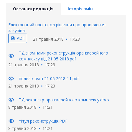
Остання редакція
Історія змін
Електронний протокол рішення про проведення
закупівлі
PDF
description
21 травня 2018
17:28
ТД зі змінами реконструкція оранжерейного
visibility
комплексу від 21 05 2018.pdf
21 травня 2018
17:23
visibility
пелелік змін 21 05 2018-11.pdf
21 травня 2018
17:23
visibility
ТД реконстр оранжерейного комплексу.docx
8 травня 2018
11:21
visibility
тітул реконструкція.PDF
8 травня 2018
11:21