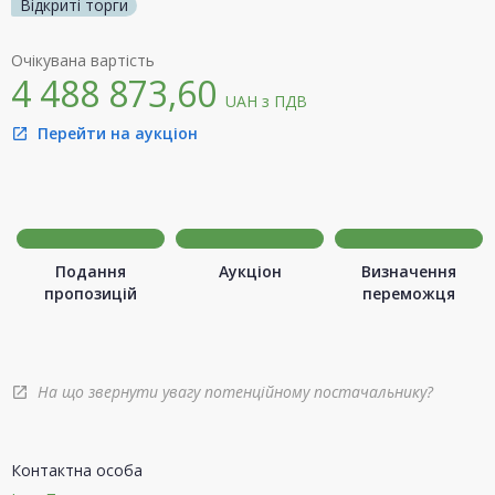
Відкриті торги
Очікувана вартість
4 488 873,60
UAH
з ПДВ
Перейти на аукціон
open_in_new
Подання
Аукціон
Визначення
пропозицій
переможця
На що звернути увагу потенційному постачальнику?
open_in_new
Контактна особа