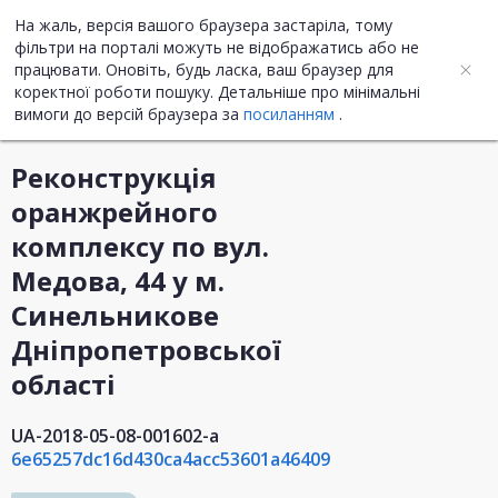
На жаль, версія вашого браузера застаріла, тому
UA
ENG
фільтри на порталі можуть не відображатись або не
працювати. Оновіть, будь ласка, ваш браузер для
коректної роботи пошуку. Детальніше про мінімальні
Інформація про закупівлю
вимоги до версій браузера за
посиланням
.
Реконструкція
оранжрейного
комплексу по вул.
Медова, 44 у м.
Синельникове
Дніпропетровської
області
UA-2018-05-08-001602-a
6e65257dc16d430ca4acc53601a46409