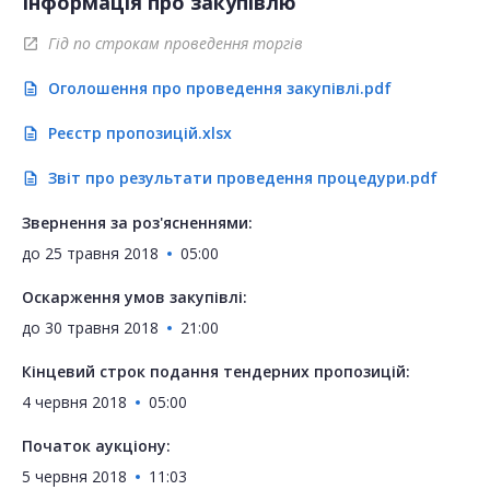
Інформація про закупівлю
Гід по строкам проведення торгів
open_in_new
Оголошення про проведення закупівлі.pdf
description
Реєстр пропозицій.xlsx
description
Звіт про результати проведення процедури.pdf
description
Звернення за роз'ясненнями:
до
25 травня 2018
05:00
Оскарження умов закупівлі:
до
30 травня 2018
21:00
Кінцевий строк подання тендерних пропозицій:
4 червня 2018
05:00
Початок аукціону:
5 червня 2018
11:03