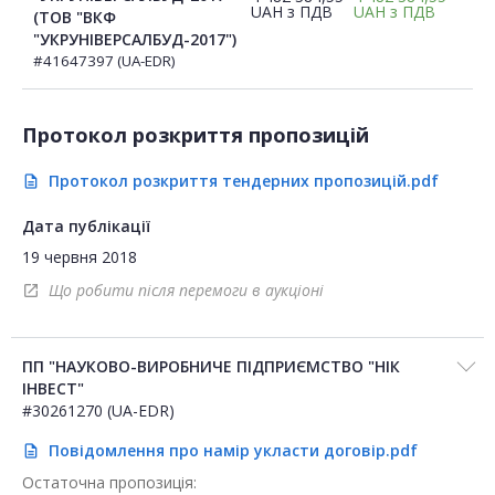
UAH
з ПДВ
UAH
з ПДВ
(ТОВ "ВКФ
"УКРУНІВЕРСАЛБУД-2017")
#41647397 (UA-EDR)
Протокол розкриття пропозицій
Протокол розкриття тендерних пропозицій.pdf
description
Дата публікації
19 червня 2018
Що робити після перемоги в аукціоні
open_in_new
ПП "НАУКОВО-ВИРОБНИЧЕ ПІДПРИЄМСТВО "НІК
ІНВЕСТ"
#30261270 (UA-EDR)
Повідомлення про намір укласти договір.pdf
description
Остаточна пропозиція: