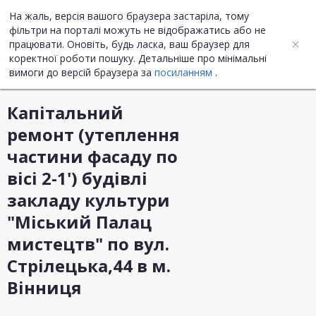
На жаль, версія вашого браузера застаріла, тому
UA
ENG
фільтри на порталі можуть не відображатись або не
працювати. Оновіть, будь ласка, ваш браузер для
коректної роботи пошуку. Детальніше про мінімальні
Інформація про закупівлю
вимоги до версій браузера за
посиланням
.
Капітальний
ремонт (утеплення
частини фасаду по
вісі 2-1') будівлі
закладу культури
"Міський Палац
мистецтв" по вул.
Стрілецька,44 в м.
Вінниця