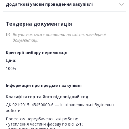
Додаткові умови проведення закупівлі
Тендерна документація
Як учасник може впливати на якість тендерної
open_in_new
документації
Критерії вибору переможця
Ціна:
100%
Інформація про предмет закупівлі
Класифікатор та його відповідний код:
ДК 021:2015: 45450000-6 — Інші завершальні будівельні
роботи
Проектом передбачено такі роботи:
- утеплення частини фасаду по вісі 2-1';