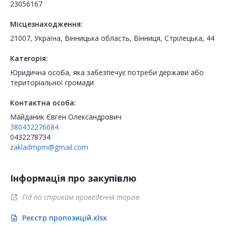
23056167
Місцезнаходження:
21007, Україна, Вінницька область, Вінниця, Стрілецька, 44
Категорія:
Юридична особа, яка забезпечує потреби держави або
територіальної громади
Контактна особа:
Майданик Євген Олександрович
380432276684
0432278734
zakladmpm@gmail.com
Інформація про закупівлю
Гід по строкам проведення торгів
open_in_new
Реєстр пропозицій.xlsx
description