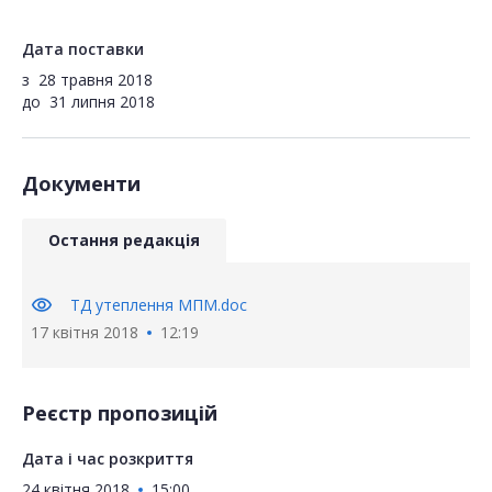
Дата поставки
з
28 травня 2018
до
31 липня 2018
Документи
Остання редакція
visibility
ТД утеплення МПМ.doc
17 квітня 2018
12:19
Реєстр пропозицій
Дата і час розкриття
24 квітня 2018
15:00