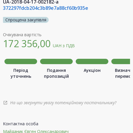
UA-2018-04-17-002182-a
372297fdcb204c3b89e7a88cf60b935e
Спрощена закупівля
Очікувана вартість
172 356,00
UAH
з ПДВ
Період
Подання
Аукціон
Визначе
уточнень
пропозицій
перемо
На що звернути увагу потенційному постачальнику?
open_in_new
Контактна особа
Майданик Євген Олександрович