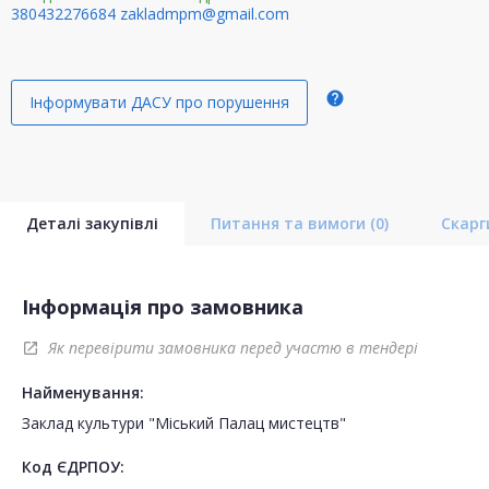
380432276684
zakladmpm@gmail.com
help
Інформувати ДАСУ про порушення
Деталі закупівлі
Питання та вимоги
(0)
Скар
Інформація про замовника
Як перевірити замовника перед участю в тендері
open_in_new
Найменування:
Заклад культури "Міський Палац мистецтв"
Код ЄДРПОУ: