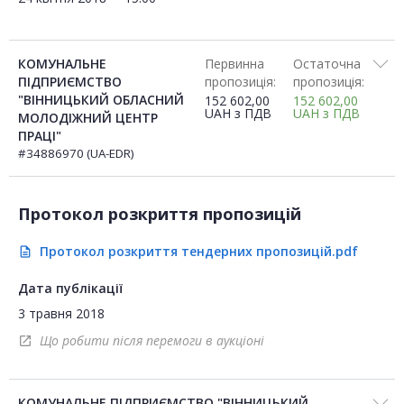
КОМУНАЛЬНЕ
Первинна
Остаточна
ПІДПРИЄМСТВО
пропозиція:
пропозиція:
"ВІННИЦЬКИЙ ОБЛАСНИЙ
152 602,00
152 602,00
UAH
з ПДВ
UAH
з ПДВ
МОЛОДІЖНИЙ ЦЕНТР
ПРАЦІ"
#34886970 (UA-EDR)
Протокол розкриття пропозицій
Протокол розкриття тендерних пропозицій.pdf
description
Дата публікації
3 травня 2018
Що робити після перемоги в аукціоні
open_in_new
КОМУНАЛЬНЕ ПІДПРИЄМСТВО "ВІННИЦЬКИЙ