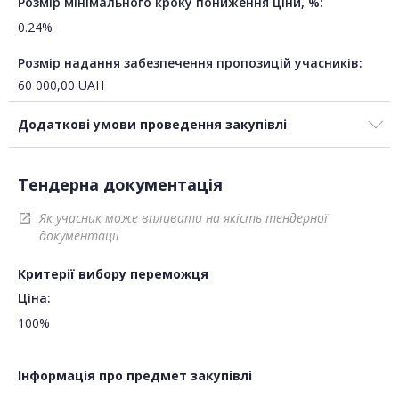
Розмір мінімального кроку пониження ціни, %:
0.24%
Розмір надання забезпечення пропозицій учасників:
60 000,00
UAH
Додаткові умови проведення закупівлі
Тендерна документація
Як учасник може впливати на якість тендерної
open_in_new
документації
Критерії вибору переможця
Ціна:
100%
Інформація про предмет закупівлі