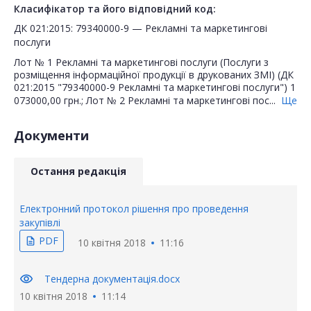
Класифікатор та його відповідний код:
ДК 021:2015: 79340000-9 — Рекламні та маркетингові
послуги
Лот № 1 Рекламні та маркетингові послуги (Послуги з
розміщення інформаційної продукції в друкованих ЗМІ) (ДК
021:2015 "79340000-9 Рекламні та маркетингові послуги") 1
073000,00 грн.; Лот № 2 Рекламні та маркетингові пос...
Ще
Документи
Остання редакція
Електронний протокол рішення про проведення
закупівлі
PDF
description
10 квітня 2018
11:16
visibility
Тендерна документація.docx
10 квітня 2018
11:14