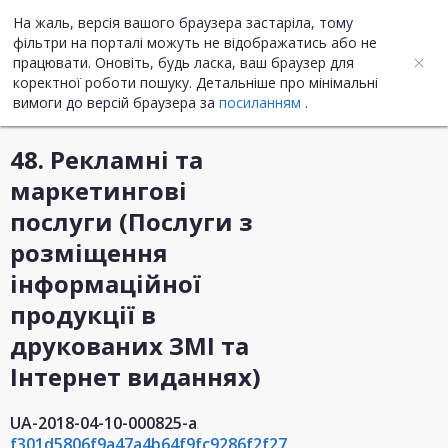
На жаль, версія вашого браузера застаріла, тому
UA
ENG
фільтри на порталі можуть не відображатись або не
працювати. Оновіть, будь ласка, ваш браузер для
коректної роботи пошуку. Детальніше про мінімальні
Інформація про закупівлю
вимоги до версій браузера за
посиланням
.
48. Рекламні та
маркетингові
послуги (Послуги з
розміщення
інформаційної
продукції в
друкованих ЗМІ та
Інтернет виданнях)
UA-2018-04-10-000825-a
f301d5806f9a47a4b64f9fc9286f2f27