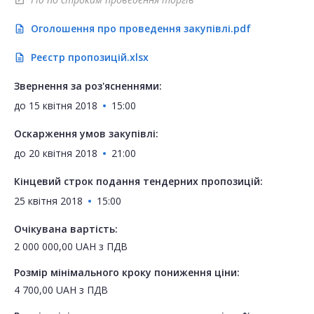
open_in_new
Оголошення про проведення закупівлі.pdf
description
Реєстр пропозицій.xlsx
description
Звернення за роз'ясненнями:
до
15 квітня 2018
15:00
Оскарження умов закупівлі:
до
20 квітня 2018
21:00
Кінцевий строк подання тендерних пропозицій:
25 квітня 2018
15:00
Очікувана вартість:
2 000 000,00
UAH
з ПДВ
Розмір мінімального кроку пониження ціни:
4 700,00
UAH
з ПДВ