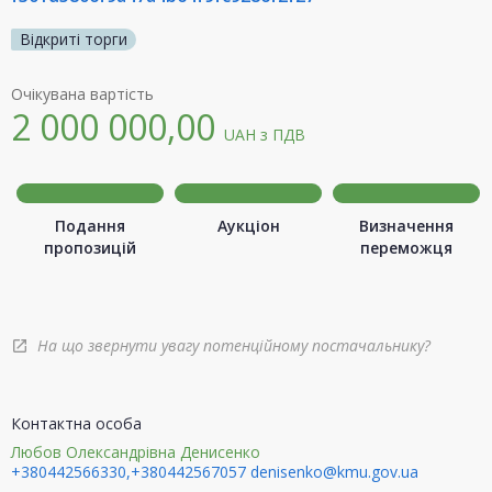
Відкриті торги
Очікувана вартість
2 000 000,00
UAH
з ПДВ
Подання
Аукціон
Визначення
пропозицій
переможця
На що звернути увагу потенційному постачальнику?
open_in_new
Контактна особа
Любов Олександрівна Денисенко
+380442566330,+380442567057
denisenko@kmu.gov.ua