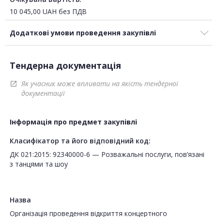
10 045,00
UAH
без ПДВ
Додаткові умови проведення закупівлі
Тендерна документація
Як учасник може впливати на якість тендерної
open_in_new
документації
Інформація про предмет закупівлі
Класифікатор та його відповідний код:
ДК 021:2015: 92340000-6 — Розважальні послуги, пов’язані
з танцями та шоу
Назва
Організація проведення відкриття концертного