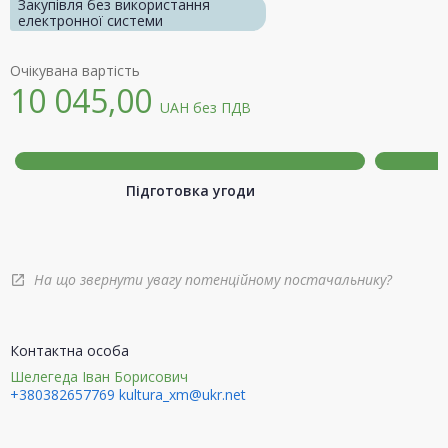
Закупівля без використання
електронної системи
Очікувана вартість
10 045,00
UAH
без ПДВ
Підготовка угоди
На що звернути увагу потенційному постачальнику?
open_in_new
Контактна особа
Шелегеда Іван Борисович
+380382657769
kultura_xm@ukr.net