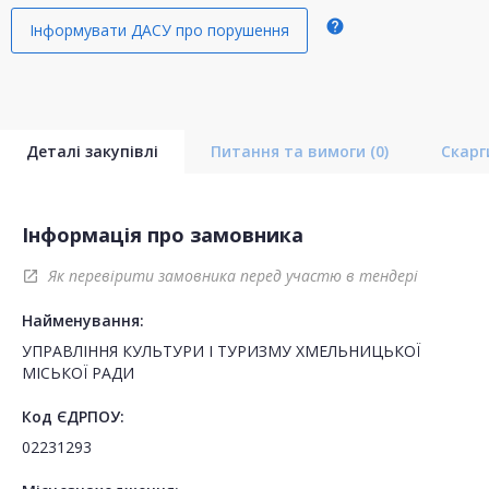
help
Інформувати ДАСУ про порушення
Деталі закупівлі
Питання та вимоги
(0)
Скар
Інформація про замовника
Як перевірити замовника перед участю в тендері
open_in_new
Найменування:
УПРАВЛІННЯ КУЛЬТУРИ І ТУРИЗМУ ХМЕЛЬНИЦЬКОЇ
МІСЬКОЇ РАДИ
Код ЄДРПОУ:
02231293