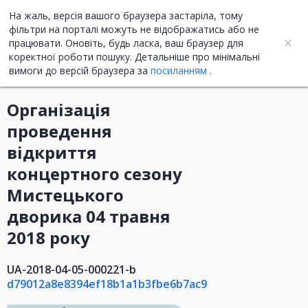
На жаль, версія вашого браузера застаріла, тому
UA
EN
фільтри на порталі можуть не відображатись або не
працювати. Оновіть, будь ласка, ваш браузер для
коректної роботи пошуку. Детальніше про мінімальні
Інформація про закупівлю
вимоги до версій браузера за
посиланням
.
Організація
проведення
відкриття
концертного сезону
Мистецького
дворика 04 травня
2018 року
UA-2018-04-05-000221-b
d79012a8e8394ef18b1a1b3fbe6b7ac9