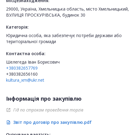
Місцезнаходження:
29000, Україна, Хмельницька область, місто Хмельницький,
ВУЛИЦЯ ПРОСКУРІВСЬКА, будинок 30
Категорія:
Юридична особа, яка забезпечує потреби держави або
територіальної громади
Контактна особа:
Шелегеда Іван Борисович
+380382657769
+380382656160
kultura_xm@ukr.net
Інформація про закупівлю
Гід по строкам проведення торгів
open_in_new
Звіт про договір про закупівлю.pdf
description
Очікувана вартість: