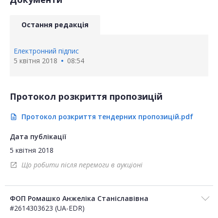
Остання редакція
Електронний підпис
5 квітня 2018
08:54
Протокол розкриття пропозицій
Протокол розкриття тендерних пропозицій.pdf
description
Дата публікації
5 квітня 2018
Що робити після перемоги в аукціоні
open_in_new
ФОП Ромашко Анжеліка Станіславівна
#2614303623 (UA-EDR)