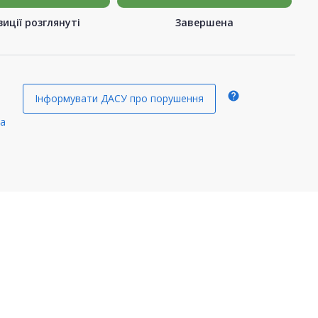
иції розглянуті
Завершена
help
Інформувати ДАСУ про порушення
ua