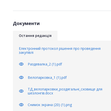
Документи
Остання редакція
Електронний протокол рішення про проведення
закупівлі
visibility
Раздевалка_2 (1).pdf
visibility
Велопарковка_1 (1).pdf
ТД_велопарковки_роздягальні_сховище для
visibility
шезлонгів.docx
visibility
Снимок экрана (20) (1).png