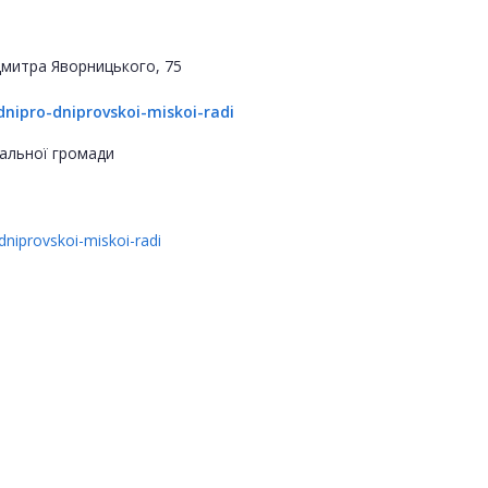
 Дмитра Яворницького, 75
nipro-dniprovskoi-miskoi-radi
альної громади
niprovskoi-miskoi-radi