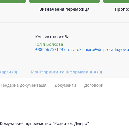
Визначення переможця
Пропоз
Контактна особа
Юлія Волкова
+380567671247
rozvitok.dnipro@dniprorada.gov.
карги
(0)
Моніторинги та інформування
(0)
Тендерна документація
Документи
Договори
Комунальне підприємство "Розвиток Дніпро"