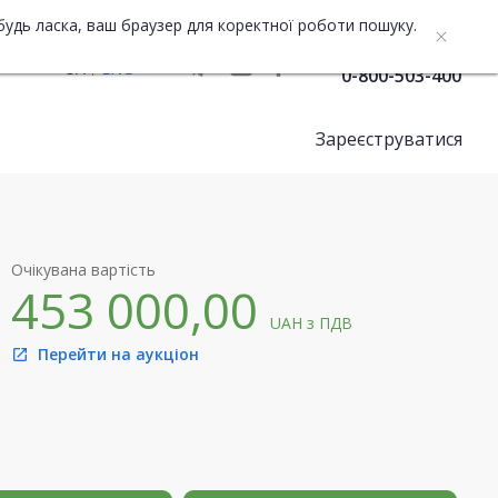
будь ласка, ваш браузер для коректної роботи пошуку.
Служба підтримки
UA
ENG
0-800-503-400
Зареєструватися
Очікувана вартість
453 000,00
UAH
з ПДВ
Перейти на аукціон
open_in_new