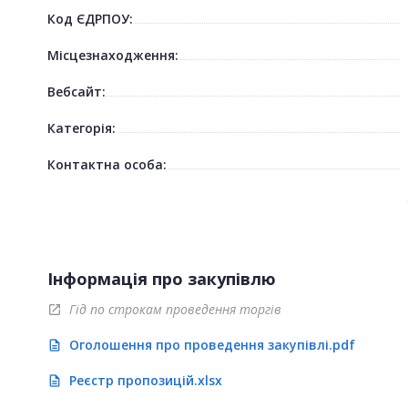
Код ЄДРПОУ:
Місцезнаходження:
Вебсайт:
Категорія:
Контактна особа:
Інформація про закупівлю
Гід по строкам проведення торгів
open_in_new
Оголошення про проведення закупівлі.pdf
description
Реєстр пропозицій.xlsx
description