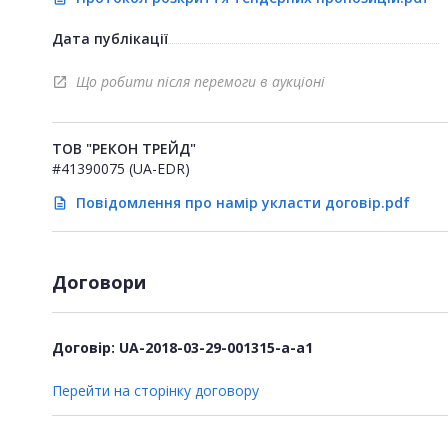
Дата публікації
Що робити після перемоги в аукціоні
open_in_new
ТОВ "РЕКОН ТРЕЙД"
#41390075 (UA-EDR)
Повідомлення про намір укласти договір.pdf
description
Договори
Договір: UA-2018-03-29-001315-a-a1
Перейти на сторінку договору