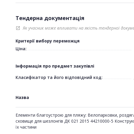
Тендерна документація
Як учасник може впливати на якість тендерної докум
open_in_new
Критерії вибору переможця
Ціна:
Інформація про предмет закупівлі
Класифікатор та його відповідний код:
Назва
Елементи благоустрою для пляжу: Велопарковки, роздяга
сховище для шезлонгів ДК 021 2015 44210000-5 Конструкц
їх частини