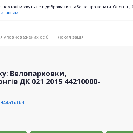
на порталі можуть не відображатись або не працювати. Оновіть, 
силанням
.
я уповноважених осіб
Локалізація
у: Велопарковки,
нгів ДК 021 2015 44210000-
3944a1dfb3