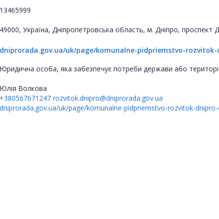
13465999
49000, Україна, Дніпропетровська область, м. Дніпро, проспект
dniprorada.gov.ua/uk/page/komunalne-pidpriemstvo-rozvitok-d
Юридична особа, яка забезпечує потреби держави або територі
Юлія Волкова
+380567671247
rozvitok.dnipro@dniprorada.gov.ua
dniprorada.gov.ua/uk/page/komunalne-pidpriemstvo-rozvitok-dnipro-d