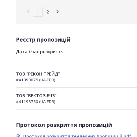
1
2
Реєстр пропозицій
Дата і час розкриття
ТОВ "РЕКОН ТРЕЙД"
#41390075 (UA-EDR)
ТОВ "ВЕКТОР-БЧЗ"
#41198730 (UA-EDR)
Протокол розкриття пропозицій
Протокол розкриття тендерних пропозицій.pdf
description