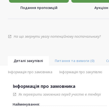
Подання пропозицій
Аукціон
На що звернути увагу потенційному постачальнику?
open_in_new
Деталі закупівлі
Питання та вимоги
(0)
С
Інформація про замовника
Інформація про закупівлю
Інформація про замовника
Як перевірити замовника перед участю в тендері
open_in_new
Найменування: