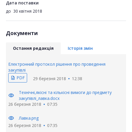
Дата поставки
до
30 квітня 2018
Документи
Остання редакція
Історія змін
Електронний протокол рішення про проведення
закупівлі
PDF
description
29 березня 2018
12:38
Технічні,якісні та кількісні вимоги до предмету
visibility
закупівлі_лавка.docx
26 березня 2018
07:35
visibility
Лавка.png
26 березня 2018
07:35