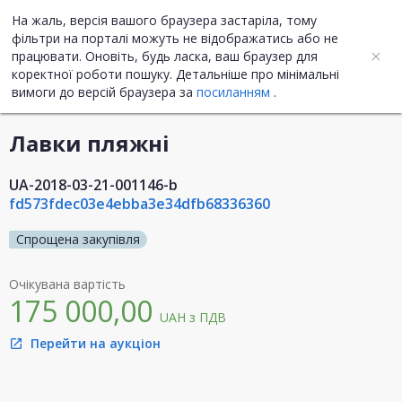
На жаль, версія вашого браузера застаріла, тому
UA
ENG
фільтри на порталі можуть не відображатись або не
працювати. Оновіть, будь ласка, ваш браузер для
коректної роботи пошуку. Детальніше про мінімальні
Інформація про закупівлю
вимоги до версій браузера за
посиланням
.
Лавки пляжні
UA-2018-03-21-001146-b
fd573fdec03e4ebba3e34dfb68336360
Спрощена закупівля
Очікувана вартість
175 000,00
UAH
з ПДВ
Перейти на аукціон
open_in_new