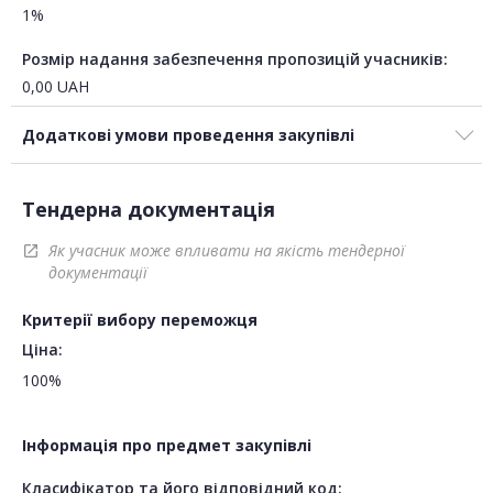
1%
Розмір надання забезпечення пропозицій учасників:
0,00
UAH
Додаткові умови проведення закупівлі
Тендерна документація
Як учасник може впливати на якість тендерної
open_in_new
документації
Критерії вибору переможця
Ціна:
100%
Інформація про предмет закупівлі
Класифікатор та його відповідний код: