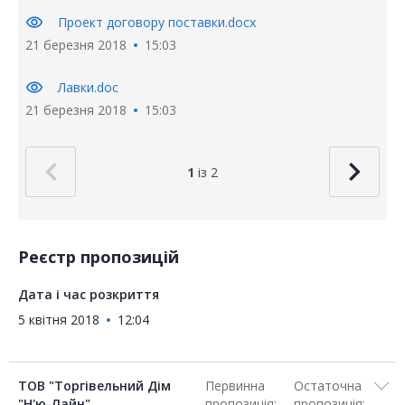
visibility
Проект договору поставки.docx
21 березня 2018
15:03
visibility
Лавки.doc
21 березня 2018
15:03
1
із 2
Реєстр пропозицій
Дата і час розкриття
5 квітня 2018
12:04
ТОВ "Торгівельний Дім
Первинна
Остаточна
"Н'ю-Лайн"
пропозиція:
пропозиція: