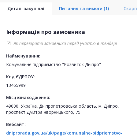
Деталі закупівлі
Питання та вимоги
(1)
Скар
Інформація про замовника
Як перевірити замовника перед участю в тендері
open_in_new
Найменування:
Комунальне підприємство "Розвиток Дніпро"
Код ЄДРПОУ:
13465999
Місцезнаходження:
49000, Україна, Дніпропетровська область, м. Дніпро,
проспект Дмитра Яворницького, 75
Вебсайт:
dniprorada.gov.ua/uk/page/komunalne-pidpriemstvo-