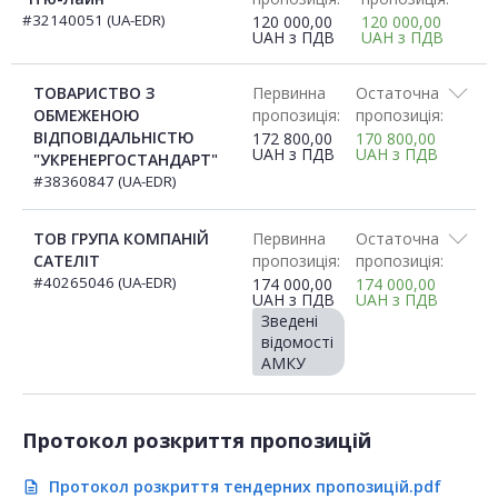
#32140051 (UA-EDR)
120 000,00
120 000,00
UAH
з ПДВ
UAH
з ПДВ
ТОВАРИСТВО З
Первинна
Остаточна
ОБМЕЖЕНОЮ
пропозиція:
пропозиція:
ВІДПОВІДАЛЬНІСТЮ
172 800,00
170 800,00
UAH
з ПДВ
UAH
з ПДВ
"УКРЕНЕРГОСТАНДАРТ"
#38360847 (UA-EDR)
ТОВ ГРУПА КОМПАНІЙ
Первинна
Остаточна
САТЕЛІТ
пропозиція:
пропозиція:
#40265046 (UA-EDR)
174 000,00
174 000,00
UAH
з ПДВ
UAH
з ПДВ
Зведені
відомості
АМКУ
Протокол розкриття пропозицій
Протокол розкриття тендерних пропозицій.pdf
description