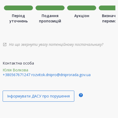
Період
Подання
Аукціон
Визначе
уточнень
пропозицій
перемо
На що звернути увагу потенційному постачальнику?
open_in_new
Контактна особа
Юлія Волкова
+380567671247
rozvitok.dnipro@dniprorada.gov.ua
help
Інформувати ДАСУ про порушення