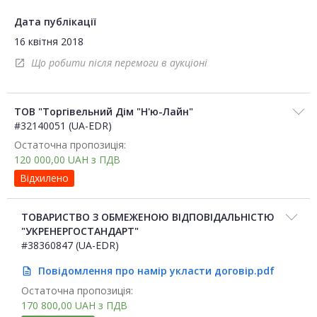
Дата публікації
16 квітня 2018
Що робити після перемоги в аукціоні
open_in_new
ТОВ "Торгівельний Дім "Н'ю-Лайн"
#32140051 (UA-EDR)
Остаточна пропозиція:
120 000,00
UAH
з ПДВ
Відхилено
ТОВАРИСТВО З ОБМЕЖЕНОЮ ВІДПОВІДАЛЬНІСТЮ
"УКРЕНЕРГОСТАНДАРТ"
#38360847 (UA-EDR)
Повідомлення про намір укласти договір.pdf
description
Остаточна пропозиція:
170 800,00
UAH
з ПДВ