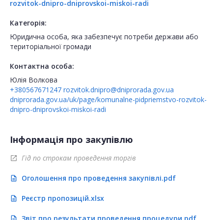
rozvitok-dnipro-dniprovskoi-miskoi-radi
Категорія:
Юридична особа, яка забезпечує потреби держави або
територіальної громади
Контактна особа:
Юлія Волкова
+380567671247
rozvitok.dnipro@dniprorada.gov.ua
dniprorada.gov.ua/uk/page/komunalne-pidpriemstvo-rozvitok-
dnipro-dniprovskoi-miskoi-radi
Інформація про закупівлю
Гід по строкам проведення торгів
open_in_new
Оголошення про проведення закупівлі.pdf
description
Реєстр пропозицій.xlsx
description
Звіт про результати проведення процедури.pdf
description