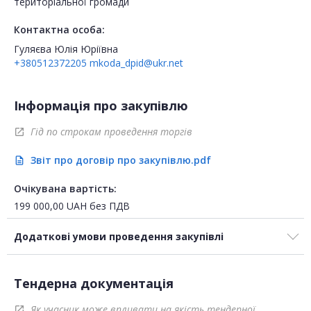
територіальної громади
Контактна особа:
Гуляєва Юлія Юріївна
+380512372205
mkoda_dpid@ukr.net
Інформація про закупівлю
Гід по строкам проведення торгів
open_in_new
Звіт про договір про закупівлю.pdf
description
Очікувана вартість:
199 000,00
UAH
без ПДВ
Додаткові умови проведення закупівлі
Тендерна документація
Як учасник може впливати на якість тендерної
open_in_new