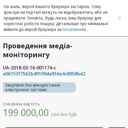
На жаль, версія вашого браузера застаріла, тому
UA
ENG
фільтри на порталі можуть не відображатись або не
працювати. Оновіть, будь ласка, ваш браузер для
коректної роботи пошуку. Детальніше про мінімальні
Інформація про закупівлю
вимоги до версій браузера за
посиланням
.
Проведення медіа-
моніторингу
UA-2018-03-16-001174-c
a06153f7562b49109da9fde4c8958bd2
Закупівля без використання
електронної системи
Очікувана вартість
199 000,00
UAH
без ПДВ