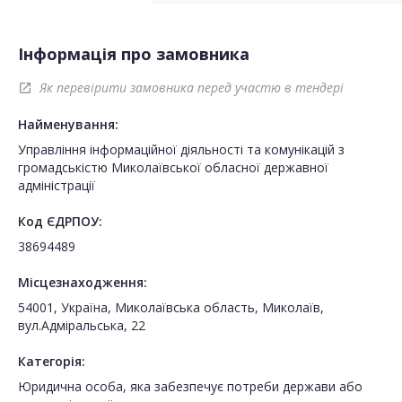
Інформація про замовника
Як перевірити замовника перед участю в тендері
open_in_new
Найменування:
Управління інформаційної діяльності та комунікацій з
громадськістю Миколаївської обласної державної
адміністрації
Код ЄДРПОУ:
38694489
Місцезнаходження:
54001, Україна, Миколаївська область, Миколаїв,
вул.Адміральська, 22
Категорія:
Юридична особа, яка забезпечує потреби держави або