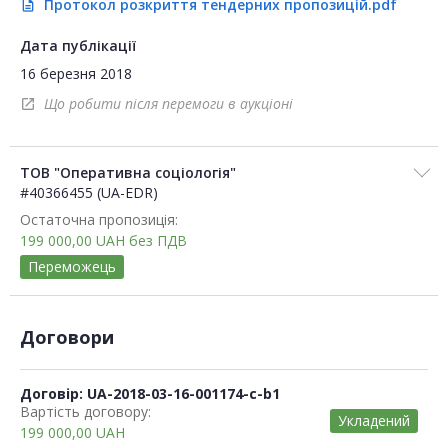
Протокол розкриття тендерних пропозицій.pdf
description
Дата публікації
16 березня 2018
Що робити після перемоги в аукціоні
open_in_new
ТОВ "Оперативна соціологія"
#40366455 (UA-EDR)
Остаточна пропозиція:
199 000,00
UAH
без ПДВ
Переможець
Договори
Договір: UA-2018-03-16-001174-c-b1
Вартість договору:
Укладений
199 000,00
UAH