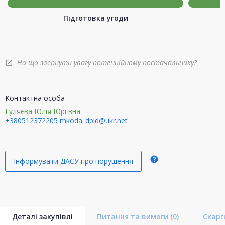
Підготовка угоди
На що звернути увагу потенційному постачальнику?
open_in_new
Контактна особа
Гуляєва Юлія Юріївна
+380512372205
mkoda_dpid@ukr.net
help
Інформувати ДАСУ про порушення
Деталі закупівлі
Питання та вимоги
(0)
Скар