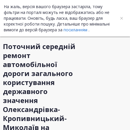
На жаль, версія вашого браузера застаріла, тому
UA
ENG
фільтри на порталі можуть не відображатись або не
працювати. Оновіть, будь ласка, ваш браузер для
коректної роботи пошуку. Детальніше про мінімальні
Інформація про закупівлю
вимоги до версій браузера за
посиланням
.
Поточний середній
ремонт
автомобільної
дороги загального
користування
державного
значення
Олександрівка-
Кропивницький-
Миколаїв на