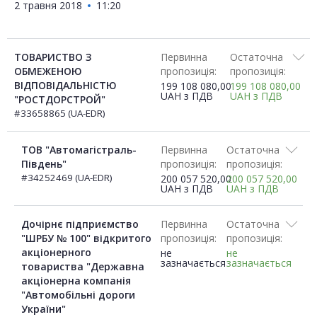
2 травня 2018
11:20
ТОВАРИСТВО З
Первинна
Остаточна
ОБМЕЖЕНОЮ
пропозиція:
пропозиція:
ВІДПОВІДАЛЬНІСТЮ
199 108 080,00
199 108 080,00
UAH
з ПДВ
UAH
з ПДВ
"РОСТДОРСТРОЙ"
#33658865 (UA-EDR)
ТОВ "Автомагістраль-
Первинна
Остаточна
Південь"
пропозиція:
пропозиція:
#34252469 (UA-EDR)
200 057 520,00
200 057 520,00
UAH
з ПДВ
UAH
з ПДВ
Дочірнє підприємство
Первинна
Остаточна
"ШРБУ № 100" відкритого
пропозиція:
пропозиція:
акціонерного
не
не
зазначається
зазначається
товариства "Державна
акціонерна компанія
"Автомобільні дороги
України"