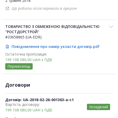
2 травня 2018
Що робити після перемоги в аукціоні
open_in_new
ТОВАРИСТВО З ОБМЕЖЕНОЮ ВІДПОВІДАЛЬНІСТЮ
"РОСТДОРСТРОЙ"
#33658865 (UA-EDR)
Повідомлення про намір укласти договір.pdf
description
Остаточна пропозиція:
199 108 080,00
UAH
з ПДВ
Переможець
Договори
Договір: UA-2018-02-26-001363-a-c1
Вартість договору:
Укладений
199 108 080,00
UAH
з ПДВ