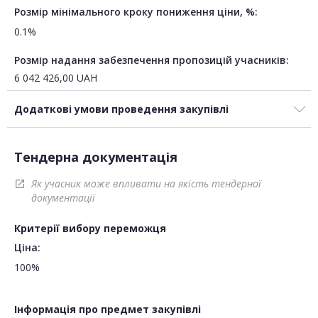
Розмір мінімального кроку пониження ціни, %:
0.1%
Розмір надання забезпечення пропозицій учасників:
6 042 426,00
UAH
Додаткові умови проведення закупівлі
Тендерна документація
Як учасник може впливати на якість тендерної
open_in_new
документації
Критерії вибору переможця
Ціна:
100%
Інформація про предмет закупівлі