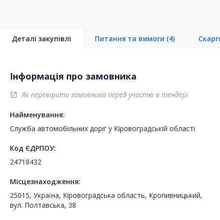
Деталі закупівлі
Питання та вимоги
(4)
Скар
Інформація про замовника
Як перевірити замовника перед участю в тендері
open_in_new
Найменування:
Служба автомобільних доріг у Кіровоградській області
Код ЄДРПОУ:
24718432
Місцезнаходження:
25015, Україна, Кіровоградська область, Кропивницький,
вул. Полтавська, 38