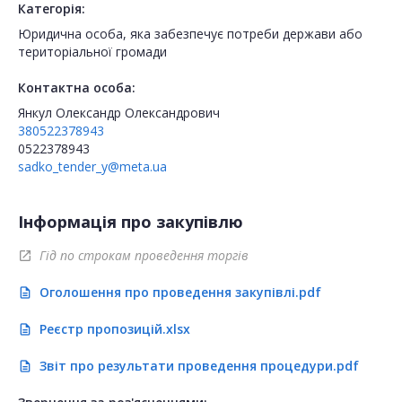
Категорія:
Юридична особа, яка забезпечує потреби держави або
територіальної громади
Контактна особа:
Янкул Олександр Олександрович
380522378943
0522378943
sadko_tender_y@meta.ua
Інформація про закупівлю
Гід по строкам проведення торгів
open_in_new
Оголошення про проведення закупівлі.pdf
description
Реєстр пропозицій.xlsx
description
Звіт про результати проведення процедури.pdf
description