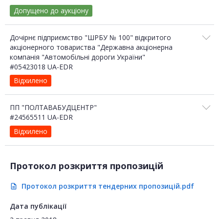
Допущено до аукціону
Дочірнє підприємство "ШРБУ № 100" відкритого
акціонерного товариства "Державна акціонерна
компанія "Автомобільні дороги України"
#05423018 UA-EDR
Відхилено
ПП "ПОЛТАВАБУДЦЕНТР"
#24565511 UA-EDR
Відхилено
Протокол розкриття пропозицій
Протокол розкриття тендерних пропозицій.pdf
description
Дата публікації