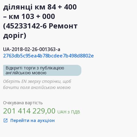
ділянці км 84 + 400
– км 103 + 000
(45233142-6 Ремонт
доріг)
UA-2018-02-26-001363-a
2763db5c95ea4b78bcdee7b498d8802e
Відкриті торги з публікацією
англійською мовою
Оберіть EN зверху сторінки, щоб
бачити поля англійською мовою
Очікувана вартість
201 414 229,00
UAH
з ПДВ
Перейти на аукціон
open_in_new