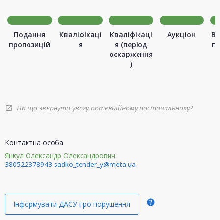
Подання
Кваліфікаці
Кваліфікаці
Аукціон
Ви
пропозицій
я
я (період
п
оскарження
)
На що звернути увагу потенційному постачальнику?
open_in_new
Контактна особа
Янкул Олександр Олександрович
380522378943
sadko_tender_y@meta.ua
help
Інформувати ДАСУ про порушення