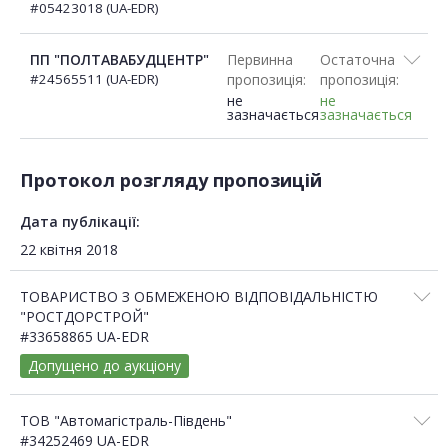
#05423018 (UA-EDR)
ПП "ПОЛТАВАБУДЦЕНТР"
Первинна
Остаточна
#24565511 (UA-EDR)
пропозиція:
пропозиція:
не
не
зазначається
зазначається
Протокол розгляду пропозицій
Дата публікації:
22 квітня 2018
ТОВАРИСТВО З ОБМЕЖЕНОЮ ВІДПОВІДАЛЬНІСТЮ
"РОСТДОРСТРОЙ"
#33658865 UA-EDR
Допущено до аукціону
ТОВ "Автомагістраль-Південь"
#34252469 UA-EDR