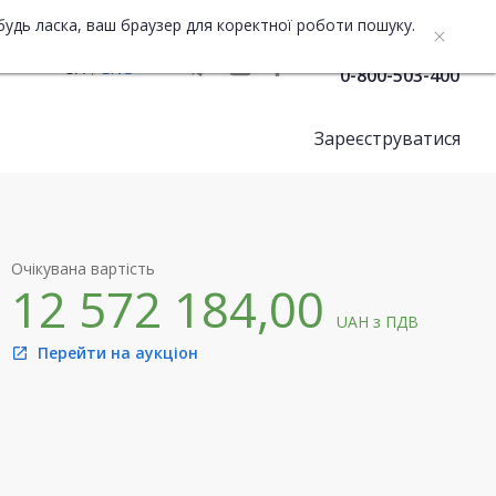
будь ласка, ваш браузер для коректної роботи пошуку.
Служба підтримки
UA
ENG
0-800-503-400
Зареєструватися
Очікувана вартість
12 572 184,00
UAH
з ПДВ
Перейти на аукціон
open_in_new