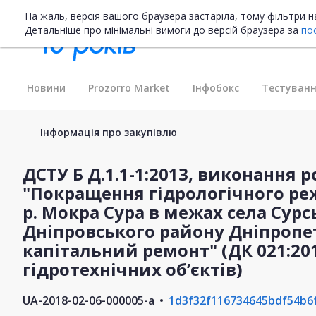
На жаль, версія вашого браузера застаріла, тому фільтри 
Детальніше про мінімальні вимоги до версій браузера за
по
Новини
Prozorro Market
Інфобокс
Тестуванн
Інформація про закупівлю
ДСТУ Б Д.1.1-1:2013, виконання р
"Покращення гідрологічного реж
р. Мокра Сура в межах села Сурс
Дніпровського району Дніпропет
капітальний ремонт" (ДК 021:20
гідротехнічних об’єктів)
UA-2018-02-06-000005-a
1d3f32f116734645bdf54b6