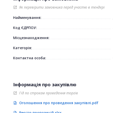
Як перевірити замовника перед участю в тендері
open_in_new
Найменування:
Код ЄДРПОУ:
Місцезнаходження:
Категорія:
Контактна особа:
Інформація про закупівлю
Гід по строкам проведення торгів
open_in_new
Оголошення про проведення закупівлі.pdf
description
Реєстр пропозицій.xlsx
description