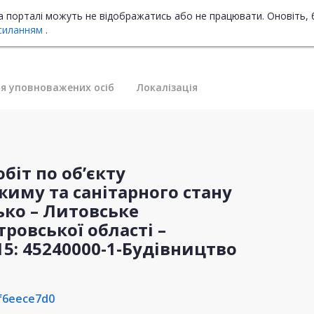
на порталі можуть не відображатись або не працювати. Оновіть, 
силанням
.
я уповноважених осіб
Локалізація
обіт по об’єкту
иму та санітарного стану
ько – Литовське
ровської області –
15: 45240000-1-Будівництво
f6eece7d0