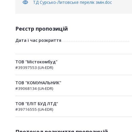
visibility
ТД Сурсько-Литовське перелік змін.doc
Реєстр пропозицій
Дата і час розкриття
ТОВ "Містокомбуд"
#39397553 (UA-EDR)
ТОВ "КОМУНАЛЬНИК"
#39068134 (UA-EDR)
ТОВ "ЕЛІТ БУД ЛТД"
#39716555 (UA-EDR)
Протокол розкриття пропозицій