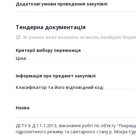
Додаткові умови проведення закупівлі
Тендерна документація
Як учасник може впливати на якість тендерної докум
open_in_new
Критерії вибору переможця
Ціна:
Інформація про предмет закупівлі
Класифікатор та його відповідний код:
Назва
ДСТУ Б Д.1.1-1:2013, виконання робіт по об’єкту "Покра
гідрологічного режиму та санітарного стану р. Мокра Сур