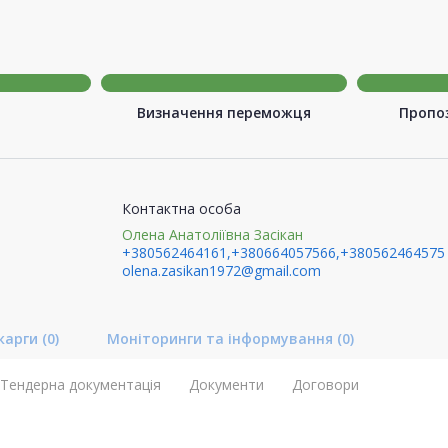
Визначення переможця
Пропоз
Контактна особа
Олена Анатоліївна Засікан
+380562464161,+380664057566,+380562464575
olena.zasikan1972@gmail.com
карги
(0)
Моніторинги та інформування
(0)
Тендерна документація
Документи
Договори