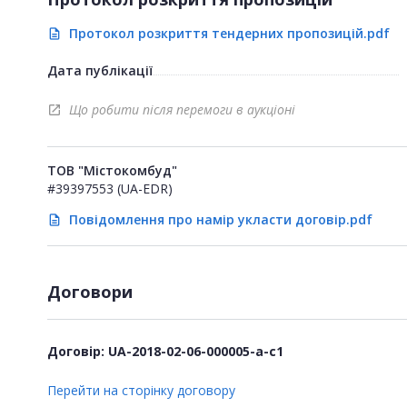
Протокол розкриття тендерних пропозицій.pdf
description
Дата публікації
Що робити після перемоги в аукціоні
open_in_new
ТОВ "Містокомбуд"
#39397553 (UA-EDR)
Повідомлення про намір укласти договір.pdf
description
Договори
Договір: UA-2018-02-06-000005-a-c1
Перейти на сторінку договору