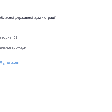
бласної державної адміністрації
аторна, 69
альної громади
2@gmail.com