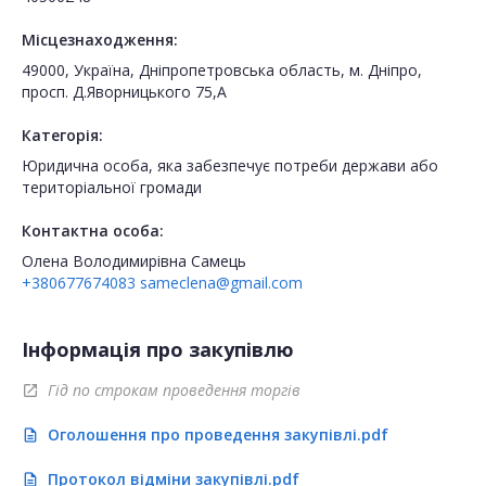
Місцезнаходження:
49000, Україна, Дніпропетровська область, м. Дніпро,
просп. Д.Яворницького 75,А
Категорія:
Юридична особа, яка забезпечує потреби держави або
територіальної громади
Контактна особа:
Олена Володимирівна Самець
+380677674083
sameclena@gmail.com
Інформація про закупівлю
Гід по строкам проведення торгів
open_in_new
Оголошення про проведення закупівлі.pdf
description
Протокол відміни закупівлі.pdf
description