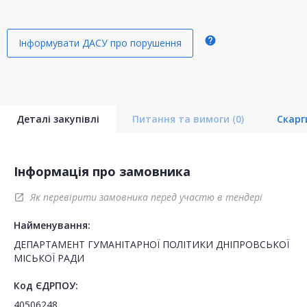
help
Інформувати ДАСУ про порушення
Деталі закупівлі
Питання та вимоги
(0)
Скар
Інформація про замовника
Як перевірити замовника перед участю в тендері
open_in_new
Найменування:
ДЕПАРТАМЕНТ ГУМАНІТАРНОЇ ПОЛІТИКИ ДНІПРОВСЬКОЇ
МІСЬКОЇ РАДИ
Код ЄДРПОУ:
40506248