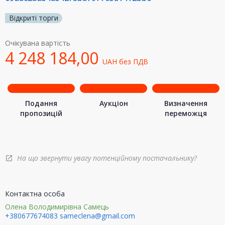
Відкриті торги
Очікувана вартість
4 248 184,00
UAH
без ПДВ
Подання
Аукціон
Визначення
пропозицій
переможця
На що звернути увагу потенційному постачальнику?
open_in_new
Контактна особа
Олена Володимирівна Самець
+380677674083
sameclena@gmail.com