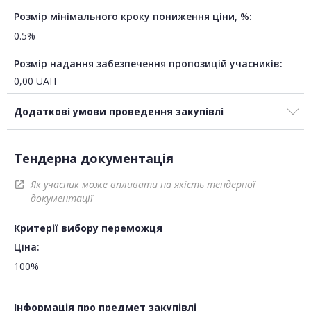
Розмір мінімального кроку пониження ціни, %:
0.5%
Розмір надання забезпечення пропозицій учасників:
0,00
UAH
Додаткові умови проведення закупівлі
Тендерна документація
Як учасник може впливати на якість тендерної
open_in_new
документації
Критерії вибору переможця
Ціна:
100%
Інформація про предмет закупівлі