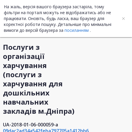
На жаль, версія вашого браузера застаріла, тому
UA
ENG
фільтри на порталі можуть не відображатись або не
працювати. Оновіть, будь ласка, ваш браузер для
коректної роботи пошуку. Детальніше про мінімальні
Інформація про закупівлю
вимоги до версій браузера за
посиланням
.
Послуги з
організації
харчування
(послуги з
харчування для
дошкільних
навчальних
закладів м.Дніпра)
UA-2018-01-06-000059-a
09dac2ad34a542feba797705a1412bb6