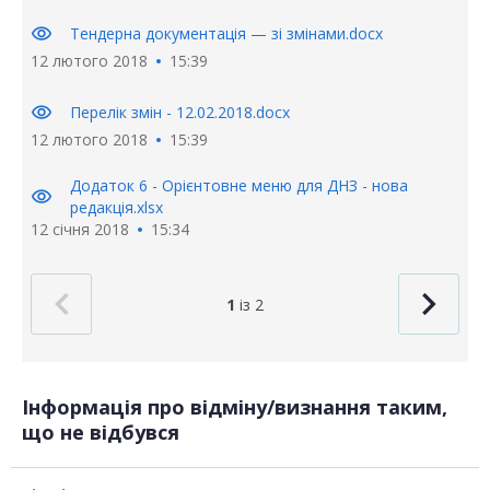
visibility
Тендерна документація — зі змінами.docx
12 лютого 2018
15:39
visibility
Перелік змін - 12.02.2018.docx
12 лютого 2018
15:39
Додаток 6 - Орієнтовне меню для ДНЗ - нова
visibility
редакція.xlsx
12 січня 2018
15:34
1
із 2
Інформація про відміну/визнання таким,
що не відбувся