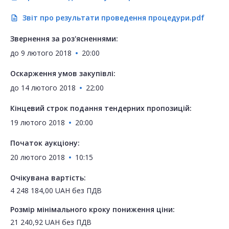
Звіт про результати проведення процедури.pdf
description
Звернення за роз'ясненнями:
до
9 лютого 2018
20:00
Оскарження умов закупівлі:
до
14 лютого 2018
22:00
Кінцевий строк подання тендерних пропозицій:
19 лютого 2018
20:00
Початок аукціону:
20 лютого 2018
10:15
Очікувана вартість:
4 248 184,00
UAH
без ПДВ
Розмір мінімального кроку пониження ціни:
21 240,92
UAH
без ПДВ