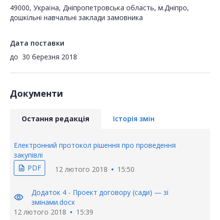
49000, Україна, Дніпропетровська область, м.Дніпро,
дошкільні навчальні заклади замовника
Дата поставки
до
30 березня 2018
Документи
Остання редакція
Історія змін
Електронний протокол рішення про проведення
закупівлі
PDF
description
12 лютого 2018
15:50
Додаток 4 - Проект договору (сади) — зі
visibility
змінами.docx
12 лютого 2018
15:39