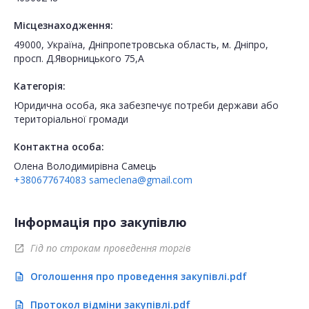
Місцезнаходження:
49000, Україна, Дніпропетровська область, м. Дніпро,
просп. Д.Яворницького 75,А
Категорія:
Юридична особа, яка забезпечує потреби держави або
територіальної громади
Контактна особа:
Олена Володимирівна Самець
+380677674083
sameclena@gmail.com
Інформація про закупівлю
Гід по строкам проведення торгів
open_in_new
Оголошення про проведення закупівлі.pdf
description
Протокол відміни закупівлі.pdf
description