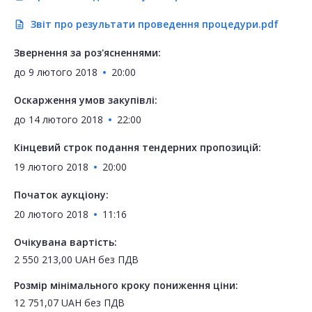
Звіт про результати проведення процедури.pdf
description
Звернення за роз'ясненнями:
до
9 лютого 2018
20:00
Оскарження умов закупівлі:
до
14 лютого 2018
22:00
Кінцевий строк подання тендерних пропозицій:
19 лютого 2018
20:00
Початок аукціону:
20 лютого 2018
11:16
Очікувана вартість:
2 550 213,00
UAH
без ПДВ
Розмір мінімального кроку пониження ціни:
12 751,07
UAH
без ПДВ