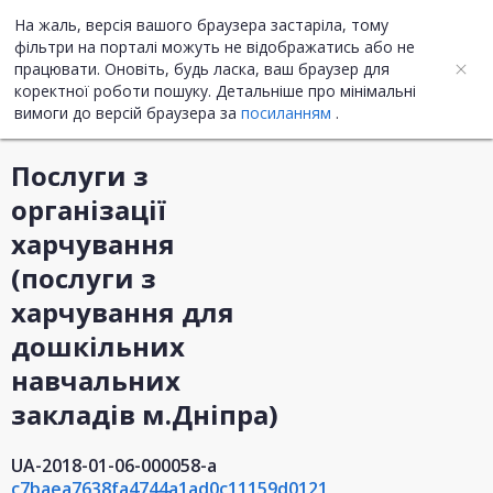
На жаль, версія вашого браузера застаріла, тому
UA
ENG
фільтри на порталі можуть не відображатись або не
працювати. Оновіть, будь ласка, ваш браузер для
коректної роботи пошуку. Детальніше про мінімальні
Інформація про закупівлю
вимоги до версій браузера за
посиланням
.
Послуги з
організації
харчування
(послуги з
харчування для
дошкільних
навчальних
закладів м.Дніпра)
UA-2018-01-06-000058-a
c7baea7638fa4744a1ad0c11159d0121