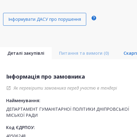
help
Інформувати ДАСУ про порушення
Деталі закупівлі
Питання та вимоги
(0)
Скар
Інформація про замовника
Як перевірити замовника перед участю в тендері
open_in_new
Найменування:
ДЕПАРТАМЕНТ ГУМАНІТАРНОЇ ПОЛІТИКИ ДНІПРОВСЬКОЇ
МІСЬКОЇ РАДИ
Код ЄДРПОУ:
40506248