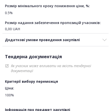
Розмір мінімального кроку пониження ціни, %:
0.5%
Розмір надання забезпечення пропозицій учасників:
0,00
UAH
Додаткові умови проведення закупівлі
Тендерна документація
Як учасник може впливати на якість тендерної
open_in_new
документації
Критерії вибору переможця
Ціна:
100%
Інформація про предмет закупівлі