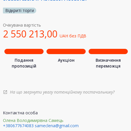
Відкриті торги
Очікувана вартість
2 550 213,00
UAH
без ПДВ
Подання
Аукціон
Визначення
пропозицій
переможця
На що звернути увагу потенційному постачальнику?
open_in_new
Контактна особа
Олена Володимирівна Самець
+380677674083
sameclena@gmail.com