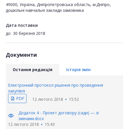
49000, Україна, Дніпропетровська область, м.Дніпро,
дошкільні навчальні заклади замовника
Дата поставки
до
30 березня 2018
Документи
Остання редакція
Історія змін
Електронний протокол рішення про проведення
закупівлі
PDF
description
12 лютого 2018
15:52
Додаток 4 - Проект договору (сади) — зі
visibility
змінами.docx
12 лютого 2018
15:43