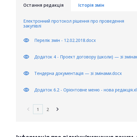
Остання редакція
Історія змін
Електронний протокол рішення про проведення
закупівлі
visibility
Перелік змін - 12.02.2018.docx
visibility
Додаток 4 - Проект договору (школи) — зі зміна
visibility
Тендерна документація — зі змінами.docx
visibility
Додаток 6.2 - Орієнтовне меню - нова редакція.xl
1
2
Інформація про відміну/визнання таким, 