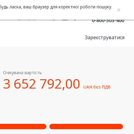
будь ласка, ваш браузер для коректної роботи пошуку.
Служба підтримки
UA
ENG
0-800-503-400
Зареєструватися
Очікувана вартість
3 652 792,00
UAH
без ПДВ