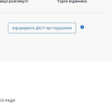
иції розглянуті
Торги відмінено
help
Інформувати ДАСУ про порушення
ОЇ РАДИ