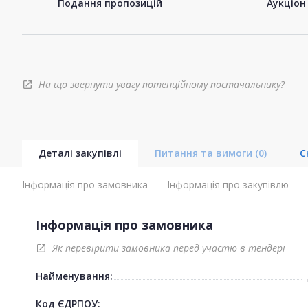
Подання пропозицій
Аукціон
На що звернути увагу потенційному постачальнику?
open_in_new
Деталі закупівлі
Питання та вимоги
(0)
С
Інформація про замовника
Інформація про закупівлю
Інформація про замовника
Як перевірити замовника перед участю в тендері
open_in_new
Найменування:
Код ЄДРПОУ: