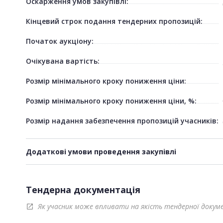
Оскарження умов закупівлі:
Кінцевий строк подання тендерних пропозицій:
Початок аукціону:
Очікувана вартість:
Розмір мінімального кроку пониження ціни:
Розмір мінімального кроку пониження ціни, %:
Розмір надання забезпечення пропозицій учасників:
Додаткові умови проведення закупівлі
Тендерна документація
Як учасник може впливати на якість тендерної докум
open_in_new