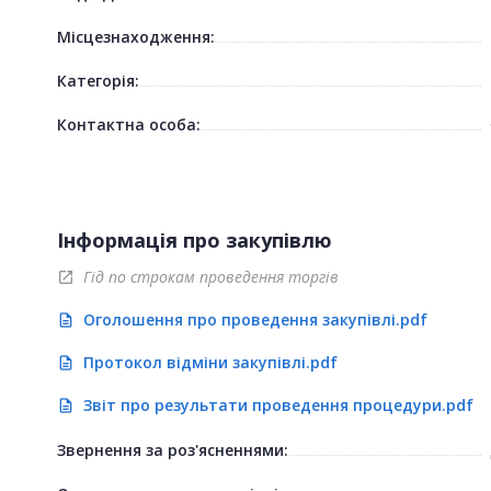
Місцезнаходження:
Категорія:
Контактна особа:
Інформація про закупівлю
Гід по строкам проведення торгів
open_in_new
Оголошення про проведення закупівлі.pdf
description
Протокол відміни закупівлі.pdf
description
Звіт про результати проведення процедури.pdf
description
Звернення за роз'ясненнями: