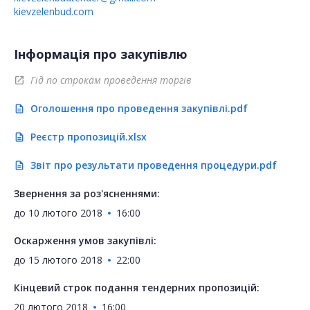
kievzelenbud.com
Інформація про закупівлю
Гід по строкам проведення торгів
open_in_new
Оголошення про проведення закупівлі.pdf
description
Реєстр пропозицій.xlsx
description
Звіт про результати проведення процедури.pdf
description
Звернення за роз'ясненнями:
до
10 лютого 2018
16:00
Оскарження умов закупівлі:
до
15 лютого 2018
22:00
Кінцевий строк подання тендерних пропозицій:
20 лютого 2018
16:00