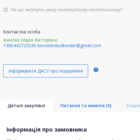
На що звернути увагу потенційному постачальнику?
open_in_new
Контактна особа
Іванова Марія Вікторівна
+380442723536
kievzelenbudtender@gmail.com
help
Інформувати ДАСУ про порушення
Деталі закупівлі
Питання та вимоги
(5)
Скар
Інформація про замовника