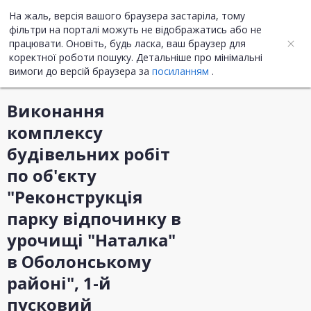
На жаль, версія вашого браузера застаріла, тому
UA
ENG
фільтри на порталі можуть не відображатись або не
працювати. Оновіть, будь ласка, ваш браузер для
коректної роботи пошуку. Детальніше про мінімальні
Інформація про закупівлю
вимоги до версій браузера за
посиланням
.
Виконання
комплексу
будівельних робіт
по об'єкту
"Реконструкція
парку відпочинку в
урочищі "Наталка"
в Оболонському
районі", 1-й
пусковий