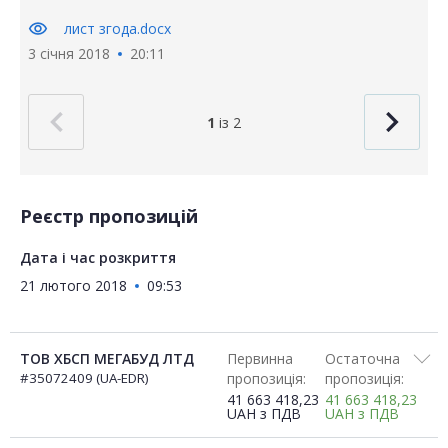
visibility
лист згода.docx
3 січня 2018
20:11
1
із 2
Реєстр пропозицій
Дата і час розкриття
21 лютого 2018
09:53
ТОВ ХБСП МЕГАБУД ЛТД
Первинна
Остаточна
#35072409 (UA-EDR)
пропозиція:
пропозиція:
41 663 418,23
41 663 418,23
UAH
з ПДВ
UAH
з ПДВ