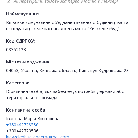
Як перевірити замовника перед участю в тендері
open_in_new
Найменування:
Київське комунальне об’єднання зеленого будівництва та
експлуатації зелених насаджень міста "Київзеленбуд"
Код ЄДРПОУ:
03362123
Місцезнаходження:
04053, Україна, Київська область, Київ, вул Кудрявська 23
Категорія:
Юридична особа, яка забезпечує потреби держави або
територіальної громади
Контактна особа:
Іванова Марія Вікторівна
+380442723536
+380442723536
kievzelenbudtender@gmail.com