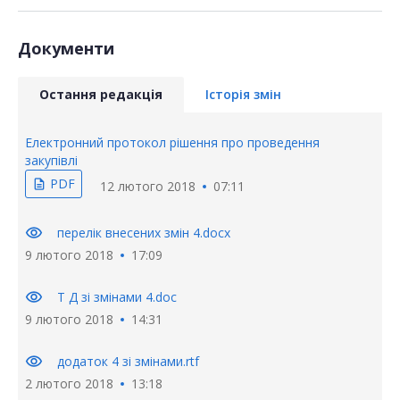
Документи
Остання редакція
Історія змін
Електронний протокол рішення про проведення
закупівлі
PDF
description
12 лютого 2018
07:11
visibility
перелік внесених змін 4.docx
9 лютого 2018
17:09
visibility
Т Д зі змінами 4.doc
9 лютого 2018
14:31
visibility
додаток 4 зі змінами.rtf
2 лютого 2018
13:18