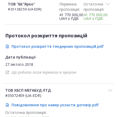
ТОВ "БК"Ярко"
Первинна
Остаточна
#35138259 (UA-EDR)
пропозиція:
пропозиція:
41 770 000,00
41 770 000,00
UAH
з ПДВ
UAH
з ПДВ
Протокол розкриття пропозицій
Протокол розкриття тендерних пропозицій.pdf
description
Дата публікації
27 лютого 2018
Що робити після перемоги в аукціоні
open_in_new
ТОВ ХБСП МЕГАБУД ЛТД
#35072409 (UA-EDR)
Повідомлення про намір укласти договір.pdf
description
Остаточна пропозиція: