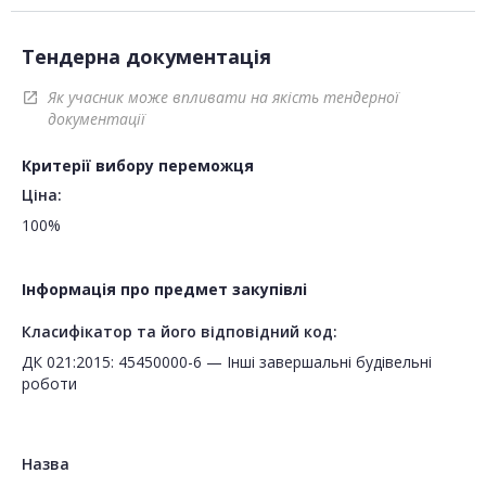
Тендерна документація
Як учасник може впливати на якість тендерної
open_in_new
документації
Критерії вибору переможця
Ціна:
100%
Інформація про предмет закупівлі
Класифікатор та його відповідний код:
ДК 021:2015: 45450000-6 — Інші завершальні будівельні
роботи
Назва