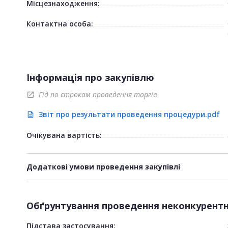
Місцезнаходження:
Контактна особа:
Інформація про закупівлю
Гід по строкам проведення торгів
open_in_new
Звіт про результати проведення процедури.pdf
description
Очікувана вартість:
Додаткові умови проведення закупівлі
Обґрунтування проведення неконкурентно
Підстава застосування: