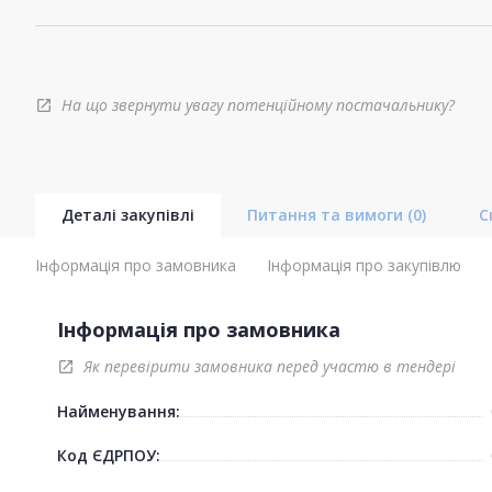
На що звернути увагу потенційному постачальнику?
open_in_new
Деталі закупівлі
Питання та вимоги
(0)
С
Інформація про замовника
Інформація про закупівлю
Інформація про замовника
Як перевірити замовника перед участю в тендері
open_in_new
Найменування:
Код ЄДРПОУ: