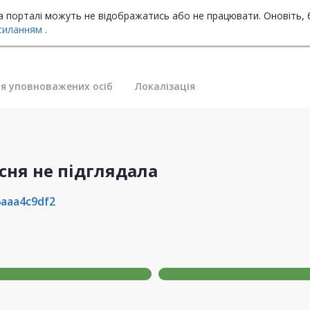
на порталі можуть не відображатись або не працювати. Оновіть, 
силанням
.
я уповноважених осіб
Локалізація
сня не підглядала
aaa4c9df2