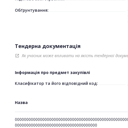
Обґрунтування:
Тендерна документація
Як учасник може впливати на якість тендерної докум
open_in_new
Інформація про предмет закупівлі
Класифікатор та його відповідний код:
Назва
0000000000000000000000000000000000000000000000000
000000000000000000000000000000000000