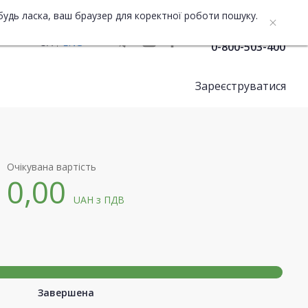
будь ласка, ваш браузер для коректної роботи пошуку.
Служба підтримки
UA
ENG
0-800-503-400
Зареєструватися
Очікувана вартість
0,00
UAH
з ПДВ
Завершена