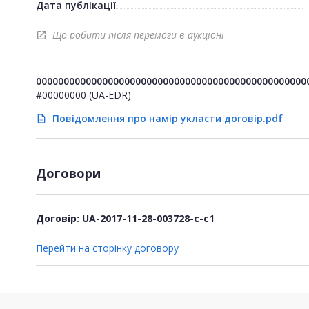
Дата публікації
Що робити після перемоги в аукціоні
open_in_new
0000000000000000000000000000000000000000000000000
#00000000 (UA-EDR)
Повідомлення про намір укласти договір.pdf
description
Договори
Договір: UA-2017-11-28-003728-c-c1
Перейти на сторінку договору