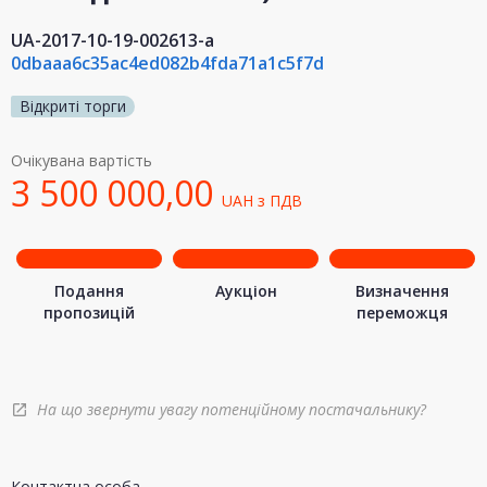
UA-2017-10-19-002613-a
0dbaaa6c35ac4ed082b4fda71a1c5f7d
Відкриті торги
Очікувана вартість
3 500 000,00
UAH
з ПДВ
Подання
Аукціон
Визначення
пропозицій
переможця
На що звернути увагу потенційному постачальнику?
open_in_new
Контактна особа