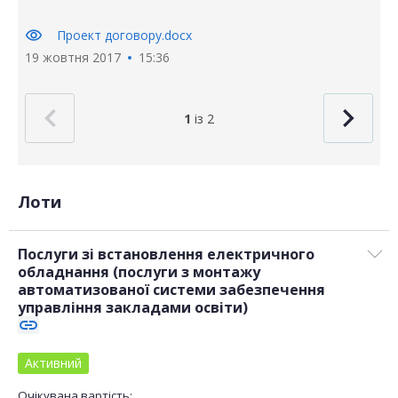
visibility
Проект договору.docx
19 жовтня 2017
15:36
1
із 2
Лоти
Послуги зі встановлення електричного
обладнання (послуги з монтажу
автоматизованої системи забезпечення
управління закладами освіти)
link
Активний
Очікувана вартість: