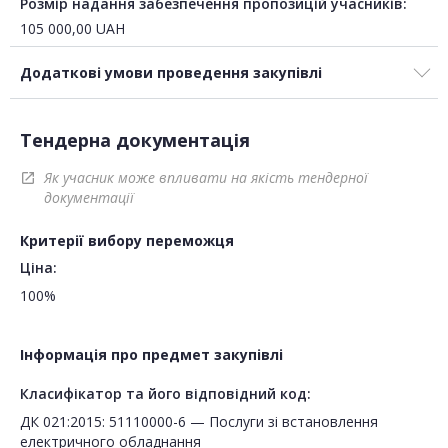
Розмір надання забезпечення пропозицій учасників:
105 000,00
UAH
Додаткові умови проведення закупівлі
Тендерна документація
Як учасник може впливати на якість тендерної
open_in_new
документації
Критерії вибору переможця
Ціна:
100%
Інформація про предмет закупівлі
Класифікатор та його відповідний код:
ДК 021:2015: 51110000-6 — Послуги зі встановлення
електричного обладнання