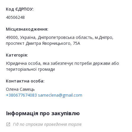
Код ЄДРПОУ:
40506248
Місцезнаходження:
49000, Україна, Дніпропетровська область, м.Дніпро,
проспект Дмитра Яворницького, 75А
Категорія:
Юридична особа, яка забезпечує потреби держави або
територіальної громади
Контактна особа:
Олена Самець
+380677674083
sameclena@gmail.com
Інформація про закупівлю
Гід по строкам проведення торгів
open_in_new