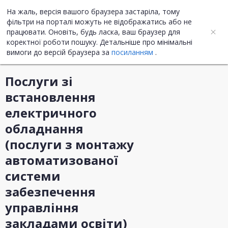
На жаль, версія вашого браузера застаріла, тому
UA
ENG
фільтри на порталі можуть не відображатись або не
працювати. Оновіть, будь ласка, ваш браузер для
коректної роботи пошуку. Детальніше про мінімальні
Інформація про закупівлю
вимоги до версій браузера за
посиланням
.
Послуги зі
встановлення
електричного
обладнання
(послуги з монтажу
автоматизованої
системи
забезпечення
управління
закладами освіти)