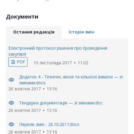
Документи
Остання редакція
Історія змін
Електронний протокол рішення про проведення
закупівлі
PDF
description
10 листопада 2017
11:02
Додаток 4 - Технічні, якісні та кількісні вимоги — зі
visibility
змінами.docx
26 жовтня 2017
15:16
visibility
Тендерна документація — зі змінами.doc
26 жовтня 2017
15:16
visibility
Перелік змін - 26.10.2017.docx
26 жовтня 2017
15:16