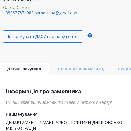
Олена Самець
+380677674083
sameclena@gmail.com
help
Інформувати ДАСУ про порушення
Деталі закупівлі
Питання та вимоги
(0)
Скар
Інформація про замовника
Як перевірити замовника перед участю в тендері
open_in_new
Найменування:
ДЕПАРТАМЕНТ ГУМАНІТАРНОЇ ПОЛІТИКИ ДНІПРОВСЬКОЇ
МІСЬКОЇ РАДИ