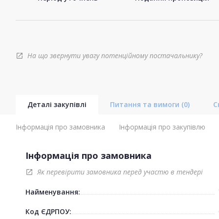
На що звернути увагу потенційному постачальнику?
open_in_new
Деталі закупівлі
Питання та вимоги
(0)
С
Інформація про замовника
Інформація про закупівлю
Інформація про замовника
Як перевірити замовника перед участю в тендері
open_in_new
Найменування:
Код ЄДРПОУ: