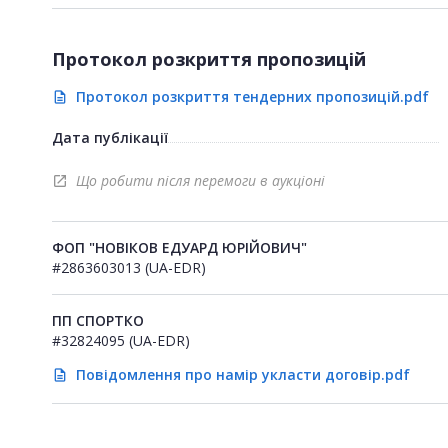
Протокол розкриття пропозицій
Протокол розкриття тендерних пропозицій.pdf
description
Дата публікації
Що робити після перемоги в аукціоні
open_in_new
ФОП "НОВІКОВ ЕДУАРД ЮРІЙОВИЧ"
#2863603013 (UA-EDR)
ПП СПОРТКО
#32824095 (UA-EDR)
Повідомлення про намір укласти договір.pdf
description