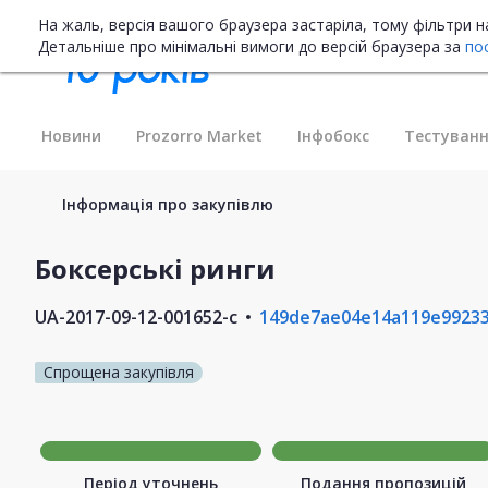
На жаль, версія вашого браузера застаріла, тому фільтри 
Детальніше про мінімальні вимоги до версій браузера за
по
Новини
Prozorro Market
Інфобокс
Тестуванн
Інформація про закупівлю
Боксерські ринги
UA-2017-09-12-001652-c
149de7ae04e14a119e9923
Спрощена закупівля
Період уточнень
Подання пропозицій