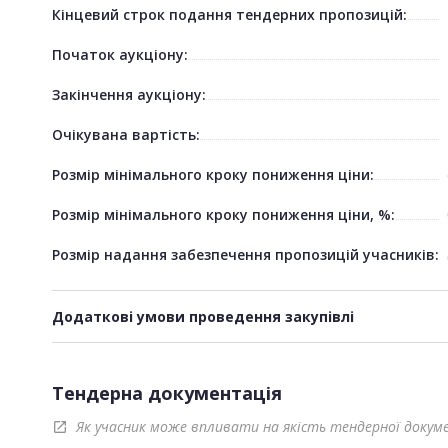
Кінцевий строк подання тендерних пропозицій:
Початок аукціону:
Закінчення аукціону:
Очікувана вартість:
Розмір мінімального кроку пониження ціни:
Розмір мінімального кроку пониження ціни, %:
Розмір надання забезпечення пропозицій учасників:
Додаткові умови проведення закупівлі
Тендерна документація
Як учасник може впливати на якість тендерної докум
open_in_new