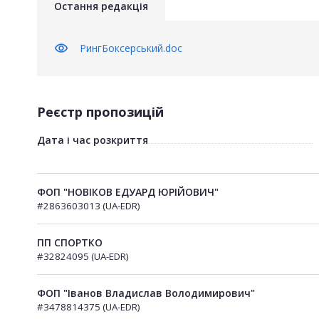
Остання редакція
visibility
РингБоксерський.doc
Реєстр пропозицій
Дата і час розкриття
ФОП "НОВІКОВ ЕДУАРД ЮРІЙОВИЧ"
#2863603013 (UA-EDR)
ПП СПОРТКО
#32824095 (UA-EDR)
ФОП "Іванов Владислав Володимирович"
#3478814375 (UA-EDR)