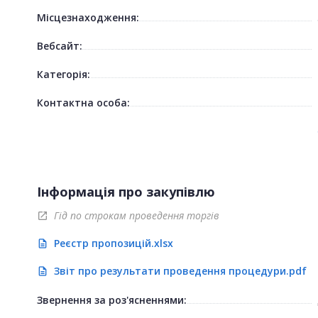
Місцезнаходження:
Вебсайт:
Категорія:
Контактна особа:
Інформація про закупівлю
Гід по строкам проведення торгів
open_in_new
Реєстр пропозицій.xlsx
description
Звіт про результати проведення процедури.pdf
description
Звернення за роз'ясненнями: