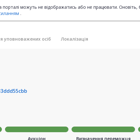
на порталі можуть не відображатись або не працювати. Оновіть, 
силанням
.
я уповноважених осіб
Локалізація
33ddd55cbb
Аукціон
Визначення переможця