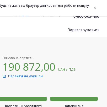
будь ласка, ваш браузер для коректної роботи пошуку.
Служба підтримки
UA
ENG
0-800-503-400
Зареєструватися
Очікувана вартість
190 872,00
UAH
з ПДВ
Перейти на аукціон
open_in_new
Пропозиції розглянуті
Завершена