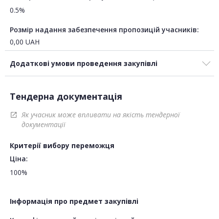
0.5%
Розмір надання забезпечення пропозицій учасників:
0,00
UAH
Додаткові умови проведення закупівлі
Тендерна документація
Як учасник може впливати на якість тендерної
open_in_new
документації
Критерії вибору переможця
Ціна:
100%
Інформація про предмет закупівлі