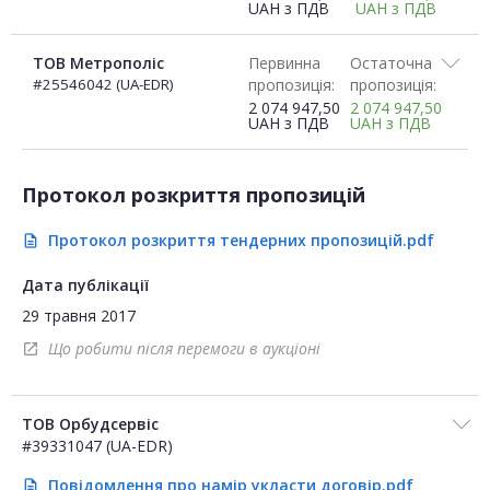
UAH
з ПДВ
UAH
з ПДВ
ТОВ Метрополіс
Первинна
Остаточна
#25546042 (UA-EDR)
пропозиція:
пропозиція:
2 074 947,50
2 074 947,50
UAH
з ПДВ
UAH
з ПДВ
Протокол розкриття пропозицій
Протокол розкриття тендерних пропозицій.pdf
description
Дата публікації
29 травня 2017
Що робити після перемоги в аукціоні
open_in_new
ТОВ Орбудсервіс
#39331047 (UA-EDR)
Повідомлення про намір укласти договір.pdf
description