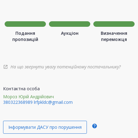
Подання
Аукціон
Визначення
пропозицій
переможця
На що звернути увагу потенційному постачальнику?
open_in_new
Контактна особа
Мороз Юрій Андрійович
380322368989
lrfpkldc@gmail.com
help
Інформувати ДАСУ про порушення