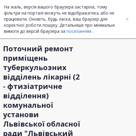
На жаль, версія вашого браузера застаріла, тому
UA
ENG
фільтри на порталі можуть не відображатись або не
працювати. Оновіть, будь ласка, ваш браузер для
коректної роботи пошуку. Детальніше про мінімальні
Інформація про закупівлю
вимоги до версій браузера за
посиланням
.
Поточний ремонт
приміщень
туберкульозних
відділень лікарні (2
- фтизіатричне
відділення)
комунальної
установи
Львівської обласної
ради "Львівський