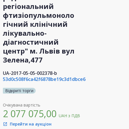
регіональний
фтизіопульмоноло
гічний клінічний
лікувально-
діагностичний
центр" м. Львів вул
Зелена,477
UA-2017-05-05-002378-b
53d0c508f6ca42f6878be19c3d1dbce6
Відкриті торги
Очікувана вартість
2 077 075,00
UAH
з ПДВ
Перейти на аукціон
open_in_new