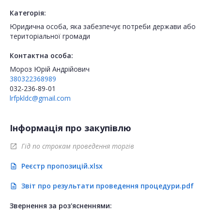
Категорія:
Юридична особа, яка забезпечує потреби держави або
територіальної громади
Контактна особа:
Мороз Юрій Андрійович
380322368989
032-236-89-01
lrfpkldc@gmail.com
Інформація про закупівлю
Гід по строкам проведення торгів
open_in_new
Реєстр пропозицій.xlsx
description
Звіт про результати проведення процедури.pdf
description
Звернення за роз'ясненнями: