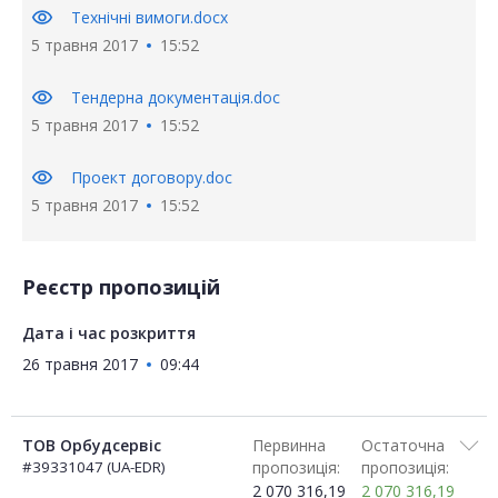
visibility
Технічні вимоги.docx
5 травня 2017
15:52
visibility
Тендерна документація.doc
5 травня 2017
15:52
visibility
Проект договору.doc
5 травня 2017
15:52
Реєстр пропозицій
Дата і час розкриття
26 травня 2017
09:44
ТОВ Орбудсервіс
Первинна
Остаточна
#39331047 (UA-EDR)
пропозиція:
пропозиція:
2 070 316,19
2 070 316,19