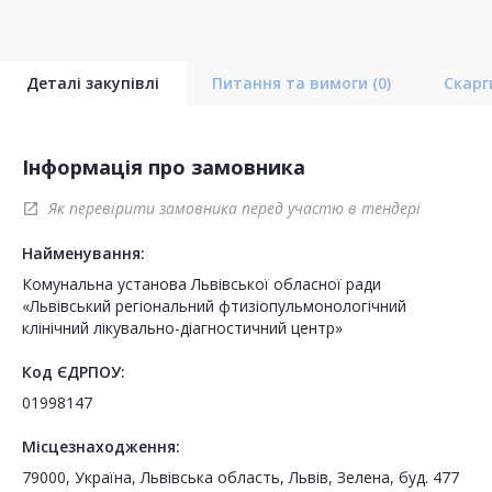
Деталі закупівлі
Питання та вимоги
(0)
Скар
Інформація про замовника
Як перевірити замовника перед участю в тендері
open_in_new
Найменування:
Комунальна установа Львівської обласної ради
«Львівський регіональний фтизіопульмонологічний
клінічний лікувально-діагностичний центр»
Код ЄДРПОУ:
01998147
Місцезнаходження:
79000, Україна, Львівська область, Львів, Зелена, буд. 477