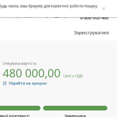
будь ласка, ваш браузер для коректної роботи пошуку.
Служба підтримки
UA
ENG
0-800-503-400
Зареєструватися
Очікувана вартість
480 000,00
UAH
з ПДВ
Перейти на аукціон
open_in_new
иції розглянуті
Завершена