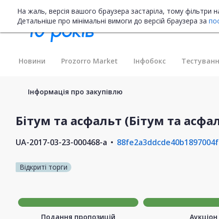
На жаль, версія вашого браузера застаріла, тому фільтри 
Детальніше про мінімальні вимоги до версій браузера за
по
Новини
Prozorro Market
Інфобокс
Тестуванн
Інформація про закупівлю
Бітум та асфальт (Бітум та асфа
UA-2017-03-23-000468-a
88fe2a3ddcde40b1897004f
Відкриті торги
Подання пропозицій
Аукціон