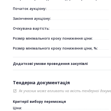
Початок аукціону:
Закінчення аукціону:
Очікувана вартість:
Розмір мінімального кроку пониження ціни:
Розмір мінімального кроку пониження ціни, %:
Додаткові умови проведення закупівлі
Тендерна документація
Як учасник може впливати на якість тендерної докум
open_in_new
Критерії вибору переможця
Ціна: