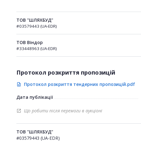
ТОВ "ШЛЯХБУД"
#03579443 (UA-EDR)
ТОВ Віндор
#33448963 (UA-EDR)
Протокол розкриття пропозицій
Протокол розкриття тендерних пропозицій.pdf
description
Дата публікації
Що робити після перемоги в аукціоні
open_in_new
ТОВ "ШЛЯХБУД"
#03579443 (UA-EDR)