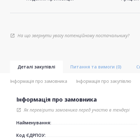
На що звернути увагу потенційному постачальнику?
open_in_new
Деталі закупівлі
Питання та вимоги
(0)
С
Інформація про замовника
Інформація про закупівлю
Інформація про замовника
Як перевірити замовника перед участю в тендері
open_in_new
Найменування:
Код ЄДРПОУ: