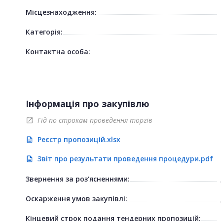
Місцезнаходження:
Категорія:
Контактна особа:
Інформація про закупівлю
Гід по строкам проведення торгів
open_in_new
Реєстр пропозицій.xlsx
description
Звіт про результати проведення процедури.pdf
description
Звернення за роз'ясненнями:
Оскарження умов закупівлі:
Кінцевий строк подання тендерних пропозицій: