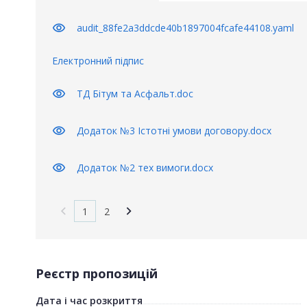
visibility
audit_88fe2a3ddcde40b1897004fcafe44108.yaml
Електронний підпис
visibility
ТД Бітум та Асфальт.doc
visibility
Додаток №3 Істотні умови договору.docx
visibility
Додаток №2 тех вимоги.docx
1
2
Реєстр пропозицій
Дата і час розкриття