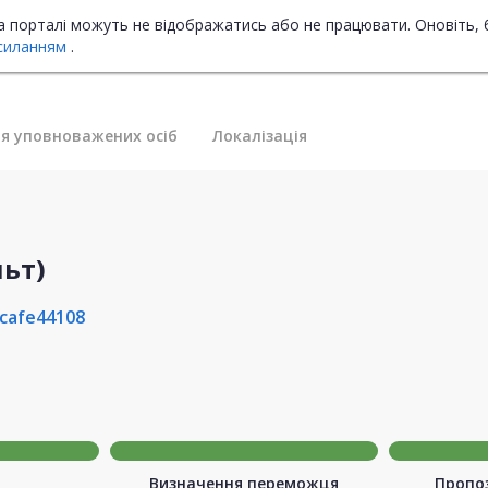
на порталі можуть не відображатись або не працювати. Оновіть, 
силанням
.
я уповноважених осіб
Локалізація
льт)
cafe44108
Визначення переможця
Пропоз